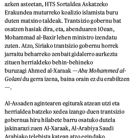
azken asteetan, HTS Sortaldea Askatzeko
Erakundea muturreko koalizio islamista buru
duten matxino taldeak. Trantsizio gobernu bat
osatzen hasiak dira, eta, abenduaren 10ean,
Mohammad al-Baxir lehen ministro izendatu
zuten. Atzo, Siriako trantsizio gobernu horrek
jarraitu beharreko zenbait gidalerro aurkeztu
zituen herrialdeko behin-behineko
buruzagi Ahmed al-Xaraak —
Abu Mohammed al-
Golani
du gerra izena, baina orain ez du erabiltzen
—.
Al-Assaden agintearen egiturak atzean utzi eta
herrialdea batzeko xedea izango duen trantsizio
gobernua hiru hilabete barru osatuko dutela
jakinarazi zuen Al-Xaraak, Al-Arabiya Saudi
Arabiako telebista katean atzo egindako