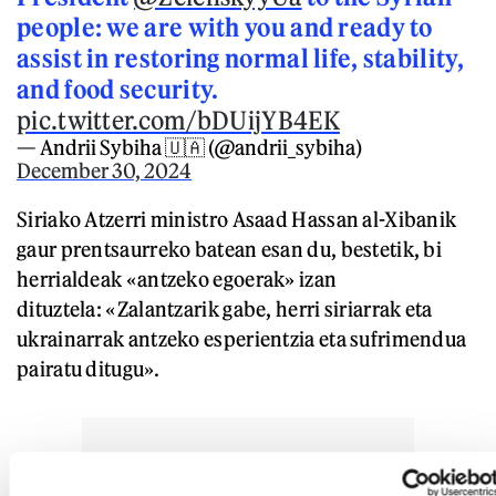
people: we are with you and ready to
assist in restoring normal life, stability,
and food security.
pic.twitter.com/bDUijYB4EK
— Andrii Sybiha 🇺🇦 (@andrii_sybiha)
December 30, 2024
Siriako Atzerri ministro Asaad Hassan al-Xibanik
gaur prentsaurreko batean esan du, bestetik, bi
herrialdeak «antzeko egoerak» izan
dituztela: «Zalantzarik gabe, herri siriarrak eta
ukrainarrak antzeko esperientzia eta sufrimendua
pairatu ditugu».