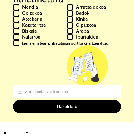
Mendia
Arratsaldekoa
Goizekoa
Badok
Astekaria
Kinka
Kazetaritza
Gipuzkoa
Bizkaia
Araba
Nafarroa
Iparraldea
Izena ematean
pribatutasun politika
onartzen duzu.