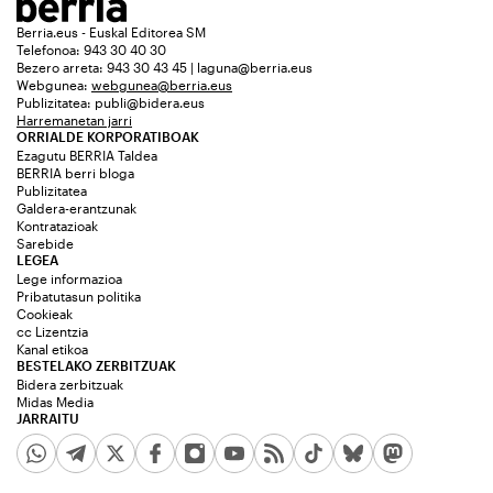
Berria.eus - Euskal Editorea SM
Telefonoa: 943 30 40 30
Bezero arreta: 943 30 43 45 | laguna@berria.eus
Webgunea:
webgunea@berria.eus
Publizitatea:
publi@bidera.eus
Harremanetan jarri
ORRIALDE KORPORATIBOAK
Ezagutu BERRIA Taldea
BERRIA berri bloga
Publizitatea
Galdera-erantzunak
Kontratazioak
Sarebide
LEGEA
Lege informazioa
Pribatutasun politika
Cookieak
cc Lizentzia
Kanal etikoa
BESTELAKO ZERBITZUAK
Bidera zerbitzuak
Midas Media
JARRAITU