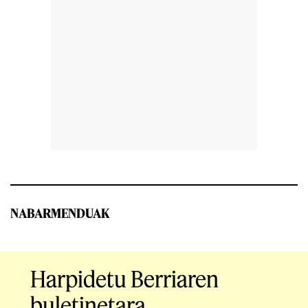
NABARMENDUAK
Harpidetu Berriaren
buletinetara