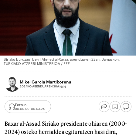
Siriako buruzagi berri Ahmed al-Xaraa, abenduaren 22an, Damaskon.
TURKIAKO ATZERRI MINISTERIOA / EFE
Mikel Garcia Martikorena
2024KO ABENDUAREN 30A
16:16
Entzun
00:00:00
00:03:26
Baxar al-Assad Siriako presidente ohiaren (2000-
2024) osteko herrialdea egituratzen hasi dira,