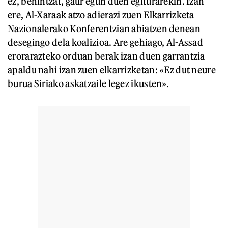
ez, behintzat, gaur egun duen egiturarekin. Izan
ere, Al-Xaraak atzo adierazi zuen Elkarrizketa
Nazionalerako Konferentzian abiatzen denean
desegingo dela koalizioa. Are gehiago, Al-Assad
erorarazteko orduan berak izan duen garrantzia
apaldu nahi izan zuen elkarrizketan: «Ez dut neure
burua Siriako askatzaile legez ikusten».