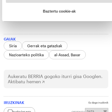
hobetzeko asmoz, cookie teknologiaz baliatzen gara. Ohar
hau onartuz gero, teknologia hori erabiltzeko baimen
esplizitua ematen diguzu.
Gehiago irakurri
Baztertu cookie-ak
GAIAK
Siria
Gerrak eta gatazkak
Nazioarteko politika
al-Assad, Baxar
Aukeratu
BERRIA
gogoko iturri gisa Googlen.
Aktibatu hemen
IRUZKINAK
Ez dago iruzkinik
Iruzkin bat egin
ORDENATU