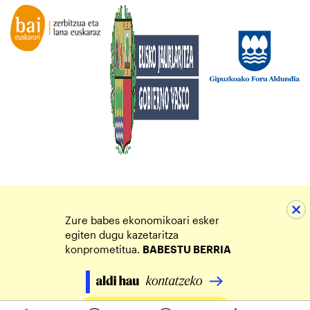
Zure babes ekonomikoari esker
egiten dugu kazetaritza
konprometitua.
BABESTU BERRIA