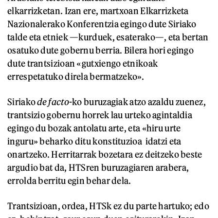
elkarrizketan. Izan ere, martxoan Elkarrizketa
Nazionalerako Konferentzia egingo dute Siriako
talde eta etniek —kurduek, esaterako—, eta bertan
osatuko dute gobernu berria. Bilera hori egingo
dute trantsizioan «gutxiengo etnikoak
errespetatuko direla bermatzeko».
Siriako
de facto
-ko buruzagiak atzo azaldu zuenez,
trantsizio gobernu horrek lau urteko agintaldia
egingo du bozak antolatu arte, eta «hiru urte
inguru» beharko ditu konstituzioa idatzi eta
onartzeko. Herritarrak bozetara ez deitzeko beste
argudio bat da, HTSren buruzagiaren arabera,
errolda berritu egin behar dela.
Trantsizioan, ordea, HTSk ez du parte hartuko; edo