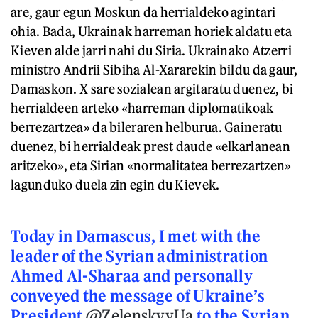
are, gaur egun Moskun da herrialdeko agintari
ohia. Bada, Ukrainak harreman horiek aldatu eta
Kieven alde jarri nahi du Siria. Ukrainako Atzerri
ministro Andrii Sibiha Al-Xararekin bildu da gaur,
Damaskon. X sare sozialean argitaratu duenez, bi
herrialdeen arteko «harreman diplomatikoak
berrezartzea» da bileraren helburua. Gaineratu
duenez, bi herrialdeak prest daude «elkarlanean
aritzeko», eta Sirian «normalitatea berrezartzen»
lagunduko duela zin egin du Kievek.
Today in Damascus, I met with the
leader of the Syrian administration
Ahmed Al-Sharaa and personally
conveyed the message of Ukraine’s
President
@ZelenskyyUa
to the Syrian