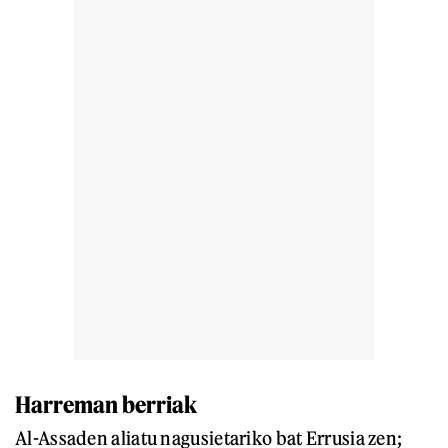
Harreman berriak
Al-Assaden aliatu nagusietariko bat Errusia zen;