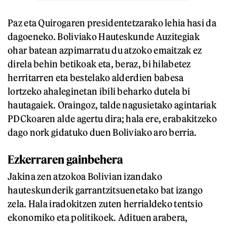
Paz eta Quirogaren presidentetzarako lehia hasi da
dagoeneko. Boliviako Hauteskunde Auzitegiak
ohar batean azpimarratu du atzoko emaitzak ez
direla behin betikoak eta, beraz, bi hilabetez
herritarren eta bestelako alderdien babesa
lortzeko ahaleginetan ibili beharko dutela bi
hautagaiek. Oraingoz, talde nagusietako agintariak
PDCkoaren alde agertu dira; hala ere, erabakitzeko
dago nork gidatuko duen Boliviako aro berria.
Ezkerraren gainbehera
Jakina zen atzokoa Bolivian izandako
hauteskunderik garrantzitsuenetako bat izango
zela. Hala iradokitzen zuten herrialdeko tentsio
ekonomiko eta politikoek. Adituen arabera,