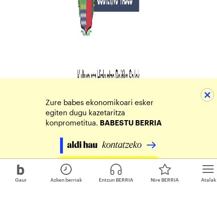
Zure babes ekonomikoari esker
egiten dugu kazetaritza
konprometitua.
BABESTU BERRIA
Egin zure ekarpena
Gaur
Azken berriak
Entzun BERRIA
Nire BERRIA
Atalak