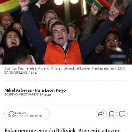
Rodrigo Paz Pereira, Alderdi Kristau Demokratikoaren hautagaia, bart. LUIS
GANDARILLAS / EFE
Mikel Arberas - Iraia Leon Pego
2025EKO ABUZTUAREN 18A
15:30
Entzun
00:00:00
00:01:31
Eskuinerantz egin du Boliviak. Atzo egin zituzten