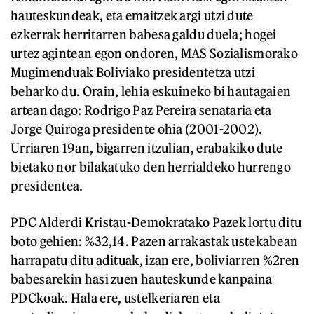
hauteskundeak, eta emaitzek argi utzi dute
ezkerrak herritarren babesa galdu duela; hogei
urtez agintean egon ondoren, MAS Sozialismorako
Mugimenduak Boliviako presidentetza utzi
beharko du. Orain, lehia eskuineko bi hautagaien
artean dago: Rodrigo Paz Pereira senataria eta
Jorge Quiroga presidente ohia (2001-2002).
Urriaren 19an, bigarren itzulian, erabakiko dute
bietako nor bilakatuko den herrialdeko hurrengo
presidentea.
PDC Alderdi Kristau-Demokratako Pazek lortu ditu
boto gehien: %32,14. Pazen arrakastak ustekabean
harrapatu ditu adituak, izan ere, boliviarren %2ren
babesarekin hasi zuen hauteskunde kanpaina
PDCkoak. Hala ere, ustelkeriaren eta