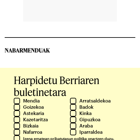
NABARMENDUAK
Harpidetu Berriaren
buletinetara
Mendia
Arratsaldekoa
Goizekoa
Badok
Astekaria
Kinka
Kazetaritza
Gipuzkoa
Bizkaia
Araba
Nafarroa
Iparraldea
Izena ematean
pribatutasun politika
onartzen duzu.