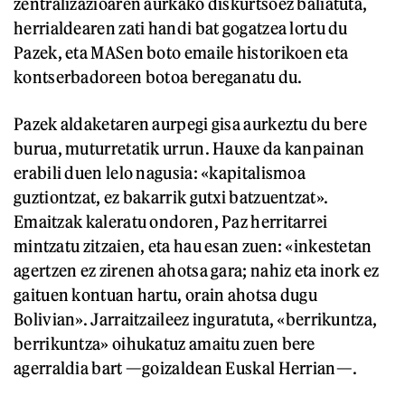
zentralizazioaren aurkako diskurtsoez baliatuta,
herrialdearen zati handi bat gogatzea lortu du
Pazek, eta MASen boto emaile historikoen eta
kontserbadoreen botoa bereganatu du.
Pazek aldaketaren aurpegi gisa aurkeztu du bere
burua, muturretatik urrun. Hauxe da kanpainan
erabili duen lelo nagusia: «kapitalismoa
guztiontzat, ez bakarrik gutxi batzuentzat».
Emaitzak kaleratu ondoren, Paz herritarrei
mintzatu zitzaien, eta hau esan zuen: «inkestetan
agertzen ez zirenen ahotsa gara; nahiz eta inork ez
gaituen kontuan hartu, orain ahotsa dugu
Bolivian». Jarraitzaileez inguratuta, «berrikuntza,
berrikuntza» oihukatuz amaitu zuen bere
agerraldia bart —goizaldean Euskal Herrian—.