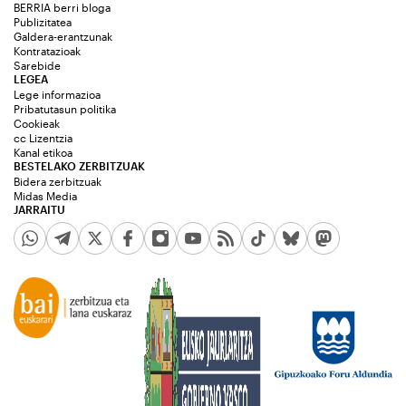
BERRIA berri bloga
Publizitatea
Galdera-erantzunak
Kontratazioak
Sarebide
LEGEA
Lege informazioa
Pribatutasun politika
Cookieak
cc Lizentzia
Kanal etikoa
BESTELAKO ZERBITZUAK
Bidera zerbitzuak
Midas Media
JARRAITU