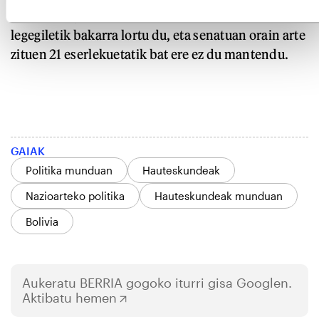
duen arren, atzoko emaitzen ondoren 130
legegiletik bakarra lortu du, eta senatuan orain arte
zituen 21 eserlekuetatik bat ere ez du mantendu.
GAIAK
Politika munduan
Hauteskundeak
Nazioarteko politika
Hauteskundeak munduan
Bolivia
Aukeratu
BERRIA
gogoko iturri gisa Googlen.
Aktibatu hemen