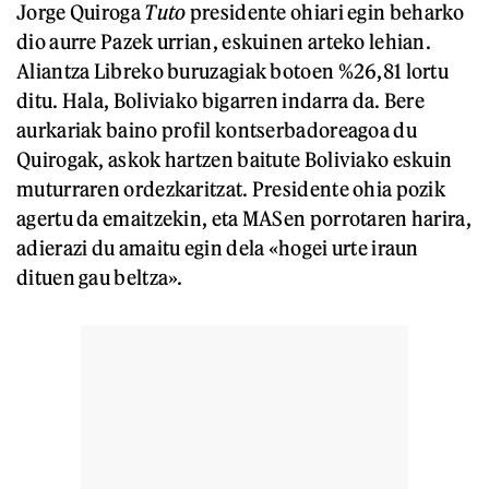
Jorge Quiroga
Tuto
presidente ohiari egin beharko
dio aurre Pazek urrian, eskuinen arteko lehian.
Aliantza Libreko buruzagiak botoen %26,81 lortu
ditu. Hala, Boliviako bigarren indarra da. Bere
aurkariak baino profil kontserbadoreagoa du
Quirogak, askok hartzen baitute Boliviako eskuin
muturraren ordezkaritzat. Presidente ohia pozik
agertu da emaitzekin, eta MASen porrotaren harira,
adierazi du amaitu egin dela «hogei urte iraun
dituen gau beltza».