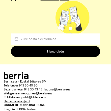
Berria.eus - Euskal Editorea SM
Telefonoa: 943 30 40 30
Bezero arreta: 943 30 43 45 | laguna@berria.eus
Webgunea:
webgunea@berria.eus
Publizitatea:
publi@bidera.eus
Harremanetan jarri
ORRIALDE KORPORATIBOAK
Ezagutu BERRIA Taldea