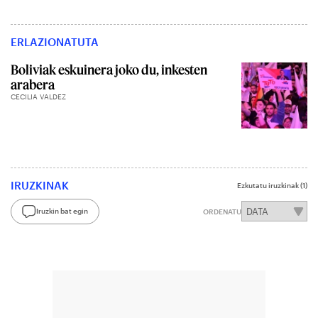
ERLAZIONATUTA
Boliviak eskuinera joko du, inkesten
arabera
CECILIA VALDEZ
IRUZKINAK
Ezkutatu iruzkinak
(1)
Iruzkin bat egin
ORDENATU