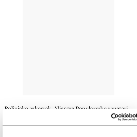
Boliviako ezkerrak, Aliantza Popularreko senatari
Andronico Rodriguezek ordezkatuta, laugarren
postua lortu zuen atzo, botoen %8,22 bildu
baitzituen; MASeko Eduardo del Castillo