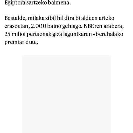
Egiptora sartzeko baimena.
Bestalde, milaka zibil hil dira bi aldeen arteko
erasoetan, 2.000 baino gehiago. NBEren arabera,
25 milioi pertsonak giza laguntzaren «berehalako
premia» dute.