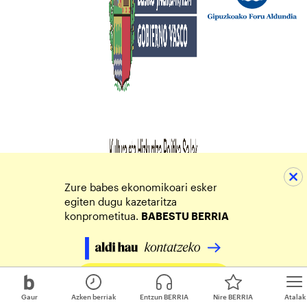
Zure babes ekonomikoari esker
egiten dugu kazetaritza
konprometitua.
BABESTU BERRIA
Egin zure ekarpena
Gaur
Azken berriak
Entzun BERRIA
Nire BERRIA
Atalak