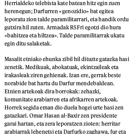
Herrialdeko telebista kate batean hitz egin zuen
herenegun; Darfurren «genozidio» bat egitea
leporatu zion talde paramilitarrari, eta handik ordu
gutxira hil zuten. Armadak RSFri egotzi dio hura
«bahitzea eta hiltzea». Talde paramilitarrak ukatu
egin ditu salaketak.
Masalit etniako ehunka zibil hil dituzte gatazka hasi
zenetik. Medikuak, abokatuak, ekintzaileak eta
irakasleak ziren gehienak. Izan ere, gerrak beste
norabide bat hartu du Darfur mendebaldean.
Etnien artekoak dira borrokak: zehazki,
komunitate arabiarren eta afrikarren artekoak.
Horrek segida eman dio duela hogei urte hasi zen
gatazkari. Omar Hasan al-Baxir zen presidente
garai hartan, eta zera leporatzen zioten: herritar
arabiarrak lehenetsi eta Darfurko zaghawa, fur eta