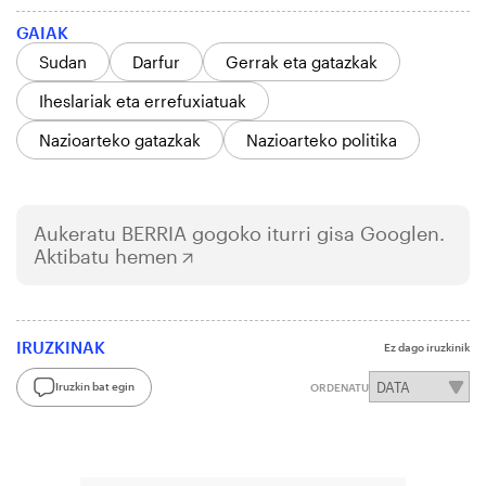
GAIAK
Sudan
Darfur
Gerrak eta gatazkak
Iheslariak eta errefuxiatuak
Nazioarteko gatazkak
Nazioarteko politika
Aukeratu
BERRIA
gogoko iturri gisa Googlen.
Aktibatu hemen
IRUZKINAK
Ez dago iruzkinik
Iruzkin bat egin
ORDENATU