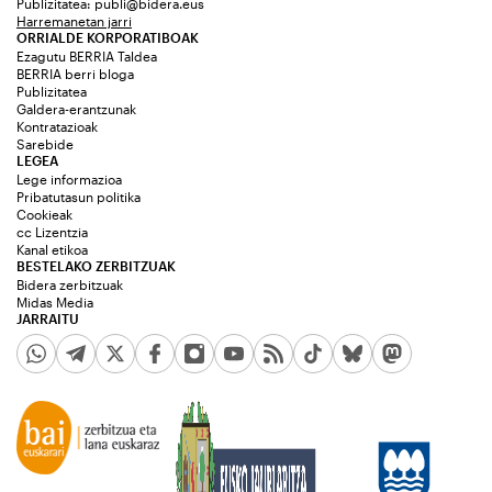
Publizitatea:
publi@bidera.eus
Harremanetan jarri
ORRIALDE KORPORATIBOAK
Ezagutu BERRIA Taldea
BERRIA berri bloga
Publizitatea
Galdera-erantzunak
Kontratazioak
Sarebide
LEGEA
Lege informazioa
Pribatutasun politika
Cookieak
cc Lizentzia
Kanal etikoa
BESTELAKO ZERBITZUAK
Bidera zerbitzuak
Midas Media
JARRAITU