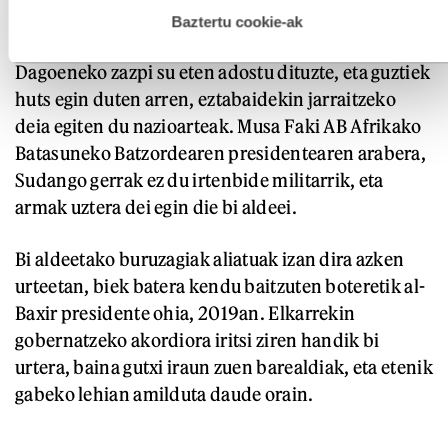
hau onartuz gero, teknologia hori erabiltzeko baimen
alde egitea, alegia.
esplizitua ematen diguzu.
Gehiago irakurri
Baztertu cookie-ak
Dagoeneko zazpi su eten adostu dituzte, eta guztiek
huts egin duten arren, eztabaidekin jarraitzeko
deia egiten du nazioarteak. Musa Faki AB Afrikako
Batasuneko Batzordearen presidentearen arabera,
Sudango gerrak ez du irtenbide militarrik, eta
armak uztera dei egin die bi aldeei.
Bi aldeetako buruzagiak aliatuak izan dira azken
urteetan, biek batera kendu baitzuten boteretik al-
Baxir presidente ohia, 2019an. Elkarrekin
gobernatzeko akordiora iritsi ziren handik bi
urtera, baina gutxi iraun zuen barealdiak, eta etenik
gabeko lehian amilduta daude orain.