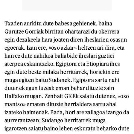
Txaden aurkitu dute babesa gehienek, baina
Gurutze Gorriak birritan ohartarazi du okerrera
egin dezakeela hara joaten diren iheslarien osasun
egoerak. Izan ere, «oso azkar» heltzen ari dira, eta
han ez dute nahikoa baliabide iheslari guztiei
aterpea eskaintzeko. Egiptora eta Etiopiara ihes
egin dute beste milaka herritarrek, horiekin ere
muga egiten baitu Sudanek. Egiptora sartu nahi
dutenek egun luzeak eman behar dituzte zain
Halfako mugan. Zenbait GKEk salatu dutenez, «oso
mantso» ematen dituzte herrialdera sartu ahal
izateko baimenak. Bada, hori are zailagoa izango da
aurrerantzean; Sudango herritarrek muga
igarotzen saiatu baino lehen eskuratu beharko dute