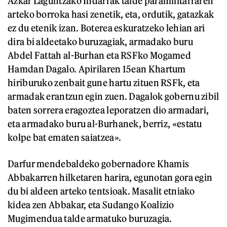
Azkar Laguntzako Indarrak talde paramilitarraren
arteko borroka hasi zenetik, eta, ordutik, gatazkak
ez du etenik izan. Boterea eskuratzeko lehian ari
dira bi aldeetako buruzagiak, armadako buru
Abdel Fattah al-Burhan eta RSFko Mogamed
Hamdan Dagalo. Apirilaren 15ean Khartum
hiriburuko zenbait gune hartu zituen RSFk, eta
armadak erantzun egin zuen. Dagalok gobernu zibil
baten sorrera eragoztea leporatzen dio armadari,
eta armadako buru al-Burhanek, berriz, «estatu
kolpe bat ematen saiatzea».
Darfur mendebaldeko gobernadore Khamis
Abbakarren hilketaren harira, egunotan gora egin
du bi aldeen arteko tentsioak. Masalit etniako
kidea zen Abbakar, eta Sudango Koalizio
Mugimendua talde armatuko buruzagia.