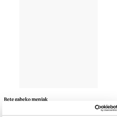
Bete gabeko meniak
Gatazka hasi zenetik, hainbat su eten adostu