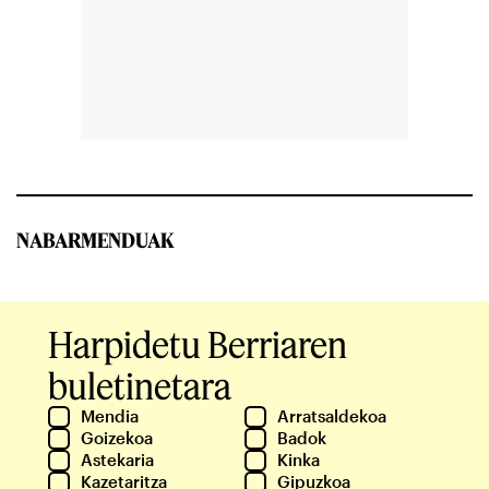
NABARMENDUAK
Harpidetu Berriaren
buletinetara
Mendia
Arratsaldekoa
Goizekoa
Badok
Astekaria
Kinka
Kazetaritza
Gipuzkoa