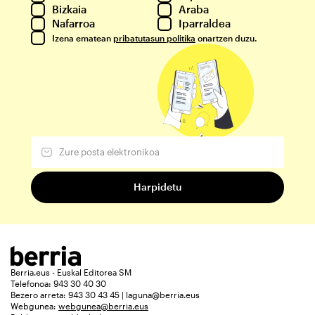
Bizkaia
Araba
Nafarroa
Iparraldea
Izena ematean
pribatutasun politika
onartzen duzu.
Berria.eus - Euskal Editorea SM
Telefonoa: 943 30 40 30
Bezero arreta: 943 30 43 45 | laguna@berria.eus
Webgunea:
webgunea@berria.eus