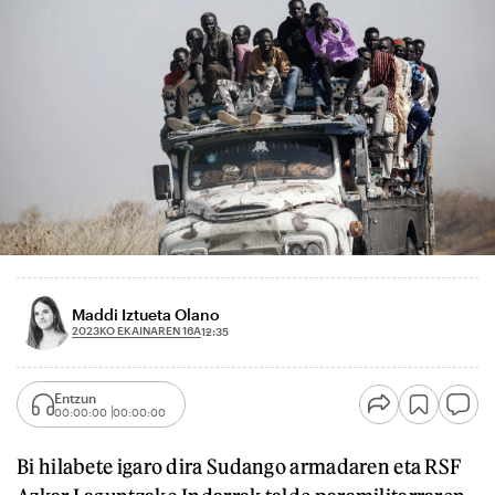
Maddi Iztueta Olano
2023KO EKAINAREN 16A
12:35
Entzun
00:00:00
00:00:00
Bi hilabete igaro dira Sudango armadaren eta RSF