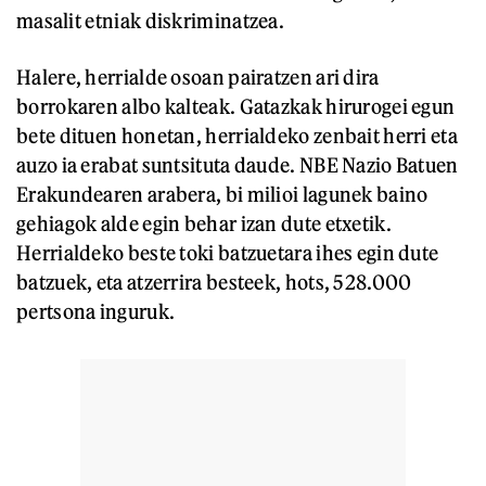
masalit etniak diskriminatzea.
Halere, herrialde osoan pairatzen ari dira
borrokaren albo kalteak. Gatazkak hirurogei egun
bete dituen honetan, herrialdeko zenbait herri eta
auzo ia erabat suntsituta daude. NBE Nazio Batuen
Erakundearen arabera, bi milioi lagunek baino
gehiagok alde egin behar izan dute etxetik.
Herrialdeko beste toki batzuetara ihes egin dute
batzuek, eta atzerrira besteek, hots, 528.000
pertsona inguruk.