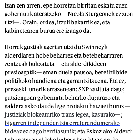
izan zen arren, epe horretan birritan eskatu zuen
gobernutik ateratzeko —Nicola Sturgeonek ez zion
utzi—. Orain, ordea, itzuli bakarrik ez, eta
kabinetearen burua ere izango da.
Horrek guztiak agerian utzi du Swinneyk
alderdiaren hobe beharrez eta betebeharraren
zentzuak bultzatuta —eta alderdikideen
presioagatik— eman duela pausoa, bere ibilbide
politikoko handiena eta garrantzitsuena. Eta ez,
preseski, unerik errazenean: SNP zatituta dago;
gutxiengoan gobernatu beharko du; arazo eta
galdera asko daude lege proiektu batzuei buruz —
justiziak blokeaturiko trans legea, kasurako
—;
bigarren independentzia erreferendumerako
bideaz ez dago berritasunik;
eta Eskoziako Alderdi
Laboristaren aldeko babesa handitzen ari da,