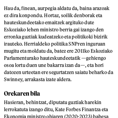
Hau da, finean, aurpegia aldatu da, baina arazoak
ez dira konpondu. Hortaz, soilik denborak eta
hauteskundeetako emaitzek argituko dute
Eskoziako lehen ministro berria gai izango den
erronka guztiak kudeatzeko eta politikoki bizirik
irauteko. Herrialdeko politika SNPren inguruan
mugitu eta moldatu da, batez ere 2011ko Eskoziako
Parlamenturako hauteskundeetatik —gehiengo
osoa lortu duen une bakarra izan da—, eta hori
datozen urteetan ere segurtatzen saiatu beharko da
Swinney, arrakasta izate aldera.
Orekaren bila
Hasieran, behintzat, diputatu guztiak harekin
lerrokatuta izango ditu, Kate Forbes Finantza eta
Ekonomia ministro ohiaren (2020-2023) babesa