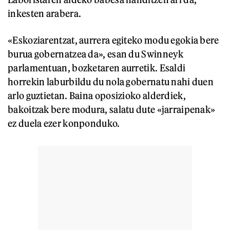
inkesten arabera.
«Eskoziarentzat, aurrera egiteko modu egokia bere
burua gobernatzea da», esan du Swinneyk
parlamentuan, bozketaren aurretik. Esaldi
horrekin laburbildu du nola gobernatu nahi duen
arlo guztietan. Baina oposizioko alderdiek,
bakoitzak bere modura, salatu dute «jarraipenak»
ez duela ezer konponduko.