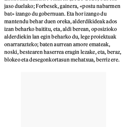
jaso duelako; Forbesek, gainera, «postu nabarmen
bat» izango du gobernuan. Eta hor izango du
mantendu behar duen oreka, alderdikideak ados
izan beharko baititu, eta, aldi berean, oposizioko
alderdiekin lan egin beharko du, lege proiektuak
onarrarazteko; baten aurrean amore emateak,
noski, bestearen haserrea eragin lezake, eta, beraz,
blokeo eta desegonkortasun mehatxua, berriz ere.