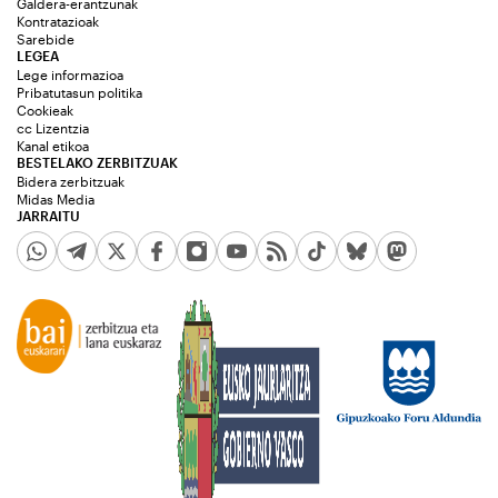
Galdera-erantzunak
Kontratazioak
Sarebide
LEGEA
Lege informazioa
Pribatutasun politika
Cookieak
cc Lizentzia
Kanal etikoa
BESTELAKO ZERBITZUAK
Bidera zerbitzuak
Midas Media
JARRAITU