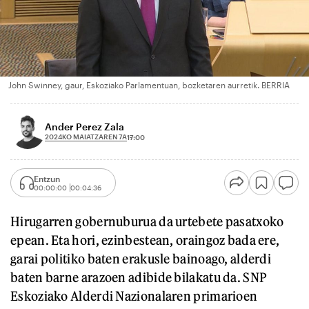
John Swinney, gaur, Eskoziako Parlamentuan, bozketaren aurretik. BERRIA
Ander Perez Zala
2024KO MAIATZAREN 7A
17:00
Entzun
00:00:00
00:04:36
Hirugarren gobernuburua da urtebete pasatxoko
epean. Eta hori, ezinbestean, oraingoz bada ere,
garai politiko baten erakusle bainoago, alderdi
baten barne arazoen adibide bilakatu da. SNP
Eskoziako Alderdi Nazionalaren primarioen