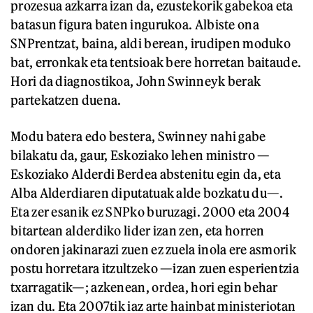
prozesua azkarra izan da, ezustekorik gabekoa eta
batasun figura baten ingurukoa. Albiste ona
SNPrentzat, baina, aldi berean, irudipen moduko
bat, erronkak eta tentsioak bere horretan baitaude.
Hori da diagnostikoa, John Swinneyk berak
partekatzen duena.
Modu batera edo bestera, Swinney nahi gabe
bilakatu da, gaur, Eskoziako lehen ministro —
Eskoziako Alderdi Berdea abstenitu egin da, eta
Alba Alderdiaren diputatuak alde bozkatu du—.
Eta zer esanik ez SNPko buruzagi. 2000 eta 2004
bitartean alderdiko lider izan zen, eta horren
ondoren jakinarazi zuen ez zuela inola ere asmorik
postu horretara itzultzeko —izan zuen esperientzia
txarragatik—; azkenean, ordea, hori egin behar
izan du. Eta 2007tik iaz arte hainbat ministeriotan