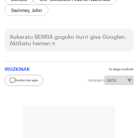
Swinney, John
Aukeratu
BERRIA
gogoko iturri gisa Googlen.
Aktibatu hemen
IRUZKINAK
Ez dago iruzkinik
Iruzkin bat egin
ORDENATU