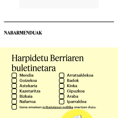
NABARMENDUAK
Harpidetu Berriaren
buletinetara
Mendia
Arratsaldekoa
Goizekoa
Badok
Astekaria
Kinka
Kazetaritza
Gipuzkoa
Bizkaia
Araba
Nafarroa
Iparraldea
Izena ematean
pribatutasun politika
onartzen duzu.