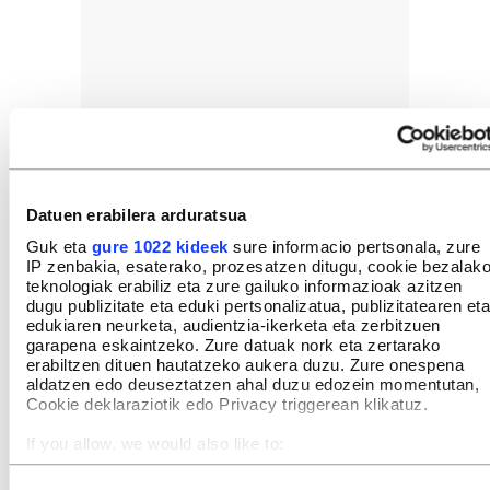
Datuen erabilera arduratsua
Guk eta
gure 1022 kideek
sure informacio pertsonala, zure
IP zenbakia, esaterako, prozesatzen ditugu, cookie bezalak
teknologiak erabiliz eta zure gailuko informazioak azitzen
dugu publizitate eta eduki pertsonalizatua, publizitatearen eta
edukiaren neurketa, audientzia-ikerketa eta zerbitzuen
garapena eskaintzeko. Zure datuak nork eta zertarako
erabiltzen dituen hautatzeko aukera duzu. Zure onespena
aldatzen edo deuseztatzen ahal duzu edozein momentutan,
Cookie deklaraziotik edo Privacy triggerean klikatuz.
If you allow, we would also like to:
Collect information about your geographical location
which can be accurate to within several meters