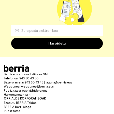
Berria.eus - Euskal Editorea SM
Telefonoa: 943 30 40 30
Bezero arreta: 943 30 43 45 | laguna@berria.eus
Webgunea:
webgunea@berria.eus
Publizitatea:
publi@bidera.eus
Harremanetan jarri
ORRIALDE KORPORATIBOAK
Ezagutu BERRIA Taldea
BERRIA berri bloga
Publizitatea