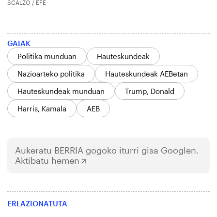
SCALZO / EFE
GAIAK
Politika munduan
Hauteskundeak
Nazioarteko politika
Hauteskundeak AEBetan
Hauteskundeak munduan
Trump, Donald
Harris, Kamala
AEB
Aukeratu
BERRIA
gogoko iturri gisa Googlen.
Aktibatu hemen
ERLAZIONATUTA