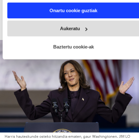
characteristics (fingerprinting)
printzipio nagusia da: hauteskundeak galtzean,
Find out more about how your personal data is processed
emaitzak onartu behar dira», adierazi du eta
Onartu cookie guztiak
and set your preferences in the
details section
.
ziurtatu demokraziaren aldeko borrokan inoiz ez
Webgune honek cookie propioak eta hirugarrenen cookie-
duela amore emango.
Aukeratu
fitxategiak erabiltzen ditu. Zure esperientzia eta zerbitzuak
hobetzeko asmoz, cookie teknologiaz baliatzen gara. Ohar
hau onartuz gero, teknologia hori erabiltzeko baimen
esplizitua ematen diguzu.
Gehiago irakurri
Baztertu cookie-ak
Harris hauteskunde osteko hitzandia ematen, gaur Washingtonen. JIM LO