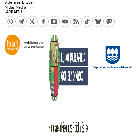
Bidera zerbitzuak
Midas Media
JARRAITU