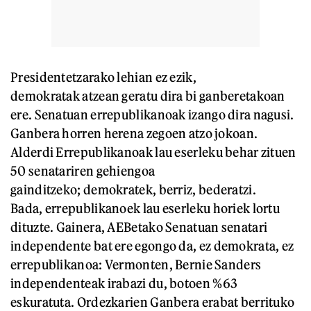
Presidentetzarako lehian ez ezik,
demokratak atzean geratu dira bi ganberetakoan
ere. Senatuan errepublikanoak izango dira nagusi.
Ganbera horren herena zegoen atzo jokoan.
Alderdi Errepublikanoak lau eserleku behar zituen
50 senatariren gehiengoa
gainditzeko; demokratek, berriz, bederatzi.
Bada, errepublikanoek lau eserleku horiek lortu
dituzte. Gainera, AEBetako Senatuan senatari
independente bat ere egongo da, ez demokrata, ez
errepublikanoa: Vermonten, Bernie Sanders
independenteak irabazi du, botoen %63
eskuratuta. Ordezkarien Ganbera erabat berrituko