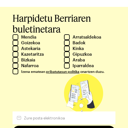
Harpidetu Berriaren
buletinetara
Mendia
Arratsaldekoa
Goizekoa
Badok
Astekaria
Kinka
Kazetaritza
Gipuzkoa
Bizkaia
Araba
Nafarroa
Iparraldea
Izena ematean
pribatutasun politika
onartzen duzu.