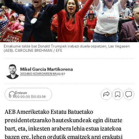
Emakume talde bat Donald Trumpek irabazi duela ospatzen, Las Vegasen
(AEB). CAROLINE BREHMAN / EFE
Mikel Garcia Martikorena
2024KO AZAROAREN 6A
22:57
Entzun
00:00:00
00:03:56
AEB Ameriketako Estatu Batuetako
presidentetzarako hauteskundeak egin dituzte
bart, eta, inkesten arabera lehia estua izatekoa
bazen ere, lehen ordutik emaitzek argi erakutsi