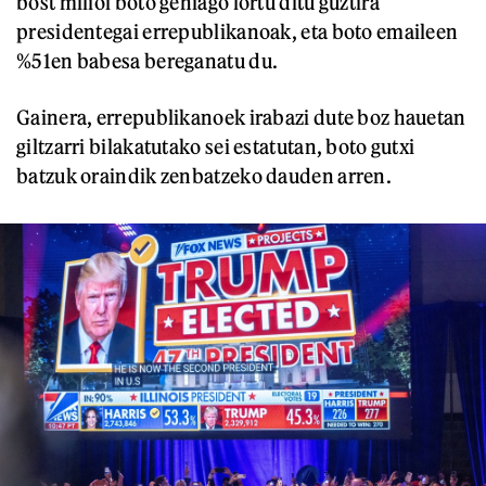
bost milioi boto gehiago lortu ditu guztira
presidentegai errepublikanoak, eta boto emaileen
%51en babesa bereganatu du.
Gainera, errepublikanoek irabazi dute boz hauetan
giltzarri bilakatutako sei estatutan, boto gutxi
batzuk oraindik zenbatzeko dauden arren.