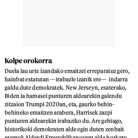
Kolpe orokorra
Duela lau urte izandako emaitzei erreparatuz gero,
hainbat estatutan —irabazle izanik ere— indarra
galdu dute demokratek. New Jerseyn, esaterako,
Biden ia hamasei punturen aldearekin galendu
zitzaion Trumpi 2020an, eta, gaurko behin-
behineko emaitzen arabera, Harrisek zazpi
punturen aldearekin irabaziko du. Are gehiago,
historikoki demokraten alde egin duten zenbait
eremuk Alderdi Errepublikanoaren alde bozkatu