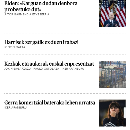
Biden: «Karguan dudan denbora
probestuko dut»
AITOR GARMENDIA ETXEBERRIA
Harrisek zergatik ez duen irabazi
IGOR SUSAETA
Kezkak eta aukerak euskal enpresentzat
JOKIN SAGARZAZU - PAULO OSTOLAZA - IKER ARANBURU
Gerra komertzial baterako lehen urratsa
IKER ARANBURU