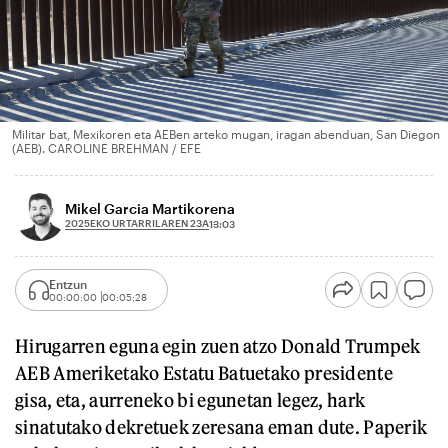
Militar bat, Mexikoren eta AEBen arteko mugan, iragan abenduan, San Diegon
(AEB). CAROLINE BREHMAN / EFE
Mikel Garcia Martikorena
2025EKO URTARRILAREN 23A
13:03
Entzun
00:00:00
00:05:28
Hirugarren eguna egin zuen atzo Donald Trumpek
AEB Ameriketako Estatu Batuetako presidente
gisa, eta, aurreneko bi egunetan legez, hark
sinatutako dekretuek zeresana eman dute. Paperik