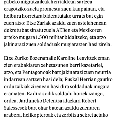
gabeko migratzaileak herrialdean sartzea
eragotziko zuela promestu zuen kanpainan, eta
helburu horretara bideratutako urrats bat egin
zuen atzo: Etxe Zuriak azaldu zuen astelehenean
dekretu bat sinatu zuela AEBen eta Mexikoren
arteko mugara 1.500 militar bidaltzeko, eta atzo
jakinarazi zuen soldaduak mugiarazten hasi zirela.
Etxe Zuriko Bozeramaile Karoline Leavittek eman
zien erabakiaren xehetasunen berri kazetariei,
atzo, eta Pentagonoak bart jakinarazi zuen neurria
indarrean sartzen hasi dela; Euskal Herrian gaurko
ordu txikiak zirenean hasi dira soldaduak mugara
eramaten. Ez dira soilik soldadu horiek izango,
ordea. Jarduneko Defentsa idazkari Robert
Salessesek bart ohar batean azaldu zuenaren
arabera, helikopteroak eta zerbitzu sekretuetako