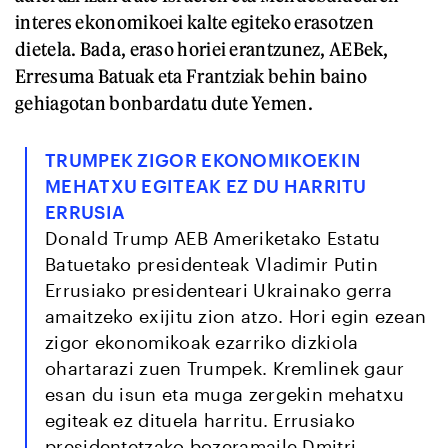
interes ekonomikoei kalte egiteko erasotzen
dietela. Bada, eraso horiei erantzunez, AEBek,
Erresuma Batuak eta Frantziak behin baino
gehiagotan bonbardatu dute Yemen.
TRUMPEK ZIGOR EKONOMIKOEKIN
MEHATXU EGITEAK EZ DU HARRITU
ERRUSIA
Donald Trump AEB Ameriketako Estatu
Batuetako presidenteak Vladimir Putin
Errusiako presidenteari Ukrainako gerra
amaitzeko exijitu zion atzo. Hori egin ezean
zigor ekonomikoak ezarriko dizkiola
ohartarazi zuen Trumpek. Kremlinek gaur
esan du isun eta muga zergekin mehatxu
egiteak ez dituela harritu. Errusiako
presidentetzako bozeramaile Dmitri