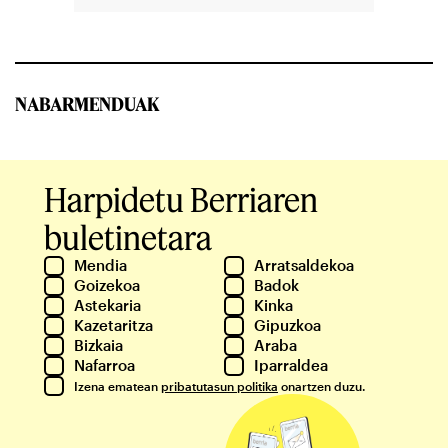
NABARMENDUAK
Harpidetu Berriaren
buletinetara
Mendia
Arratsaldekoa
Goizekoa
Badok
Astekaria
Kinka
Kazetaritza
Gipuzkoa
Bizkaia
Araba
Nafarroa
Iparraldea
Izena ematean
pribatutasun politika
onartzen duzu.