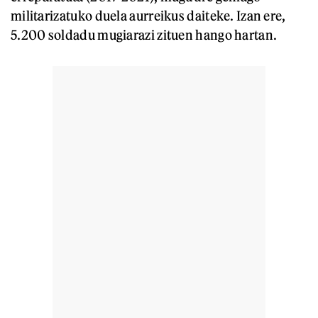
militarizatuko duela aurreikus daiteke. Izan ere,
5.200 soldadu mugiarazi zituen hango hartan.