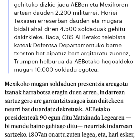
gehituko dizkio jada AEBen eta Mexikoren
artean dauden 2.200 militarrei. Horiei
Texasen erreserban dauden eta mugara
bidali ahal diren 4.500 soldaduak gehitu
dakizkieke. Bada, CBS AEBetako telebista
kateak Defentsa Departamentuko barne
txosten bat aipatuz bart argitaratu zuenez,
Trumpen helburua da AEBetako hegoaldeko
mugan 10.000 soldadu egotea.
Mexikoko mugan soldaduen presentzia areagotu
izanak harrabotsa eragin duen arren, indarrean
sartuz gero are garrantzitsuagoa izan daitekeen
neurri bat du ardatz dekretuak. AEBetako
presidenteak 90 egun ditu Matxinada Legearen —
bi mende baino gehiago ditu— neurriak indarrean
sartzeko. 1807an onartu zuten legea, eta, hari esker,