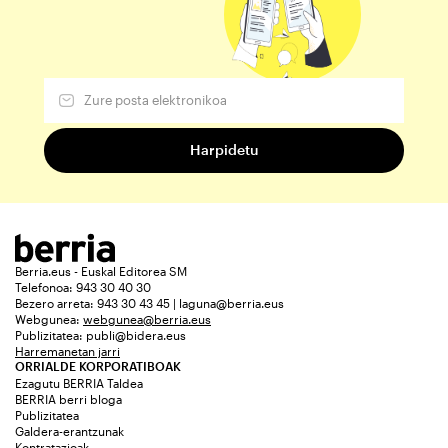
Berria.eus - Euskal Editorea SM
Telefonoa: 943 30 40 30
Bezero arreta: 943 30 43 45 | laguna@berria.eus
Webgunea:
webgunea@berria.eus
Publizitatea:
publi@bidera.eus
Harremanetan jarri
ORRIALDE KORPORATIBOAK
Ezagutu BERRIA Taldea
BERRIA berri bloga
Publizitatea
Galdera-erantzunak
Kontratazioak