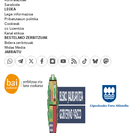
Sarebide
LEGEA
Lege informazioa
Pribatutasun politika
Cookieak
cc Lizentzia
Kanal etikoa
BESTELAKO ZERBITZUAK
Bidera zerbitzuak
Midas Media
JARRAITU