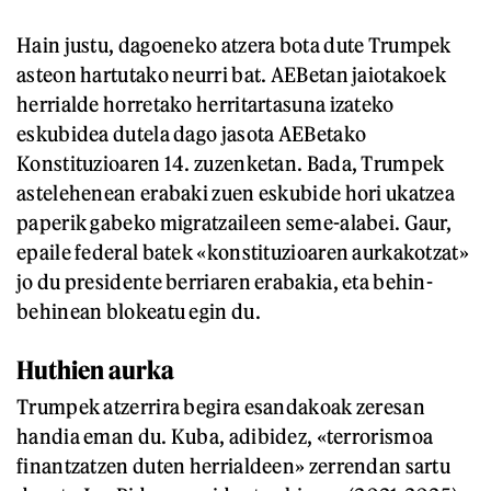
Hain justu, dagoeneko atzera bota dute Trumpek
asteon hartutako neurri bat. AEBetan jaiotakoek
herrialde horretako herritartasuna izateko
eskubidea dutela dago jasota AEBetako
Konstituzioaren 14. zuzenketan. Bada, Trumpek
astelehenean erabaki zuen eskubide hori ukatzea
paperik gabeko migratzaileen seme-alabei. Gaur,
epaile federal batek «konstituzioaren aurkakotzat»
jo du presidente berriaren erabakia, eta behin-
behinean blokeatu egin du.
Huthien aurka
Trumpek atzerrira begira esandakoak zeresan
handia eman du. Kuba, adibidez, «terrorismoa
finantzatzen duten herrialdeen» zerrendan sartu