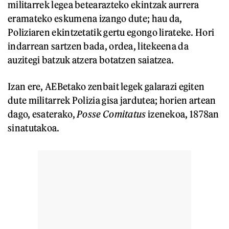
militarrek legea betearazteko ekintzak aurrera
eramateko eskumena izango dute; hau da,
Poliziaren ekintzetatik gertu egongo lirateke. Hori
indarrean sartzen bada, ordea, litekeena da
auzitegi batzuk atzera botatzen saiatzea.
Izan ere, AEBetako zenbait legek galarazi egiten
dute militarrek Polizia gisa jardutea; horien artean
dago, esaterako,
Posse Comitatus
izenekoa, 1878an
sinatutakoa.