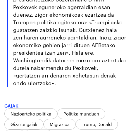
Pexkovek eguneroko agerraldian esan
duenez, zigor ekonomikoak ezartzea da
Trumpen politika egiteko era: «Trumpi asko
gustatzen zaizkio isunak. Gutxienez hala
zen haren aurreneko agintaldian. Inoiz zigor
ekonomiko gehien jarri dituen AEBetako
presidentea izan zen». Hala ere,
Washingtondik datorren mezu oro aztertuko
dutela nabarmendu du Pexkovek,
«gertatzen ari denaren xehetasun denak
ondo ulertzeko».
GAIAK
Nazioarteko politika
Politika munduan
Gizarte gaiak
Migrazioa
Trump, Donald