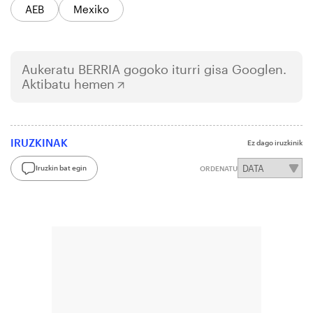
AEB
Mexiko
Aukeratu
BERRIA
gogoko iturri gisa Googlen.
Aktibatu hemen
IRUZKINAK
Ez dago iruzkinik
Iruzkin bat egin
ORDENATU