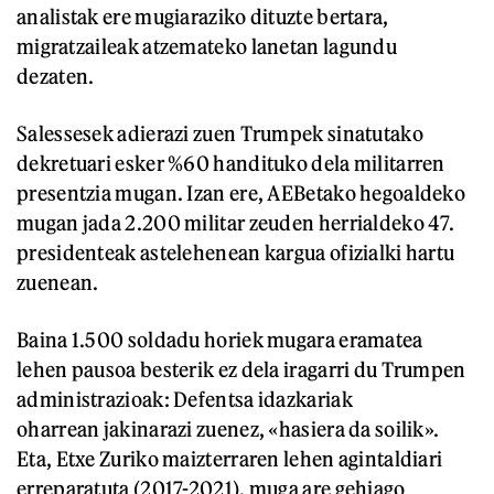
analistak ere mugiaraziko dituzte bertara,
migratzaileak atzemateko lanetan lagundu
dezaten.
Salessesek adierazi zuen Trumpek sinatutako
dekretuari esker %60 handituko dela militarren
presentzia mugan. Izan ere, AEBetako hegoaldeko
mugan jada 2.200 militar zeuden herrialdeko 47.
presidenteak astelehenean kargua ofizialki hartu
zuenean.
Baina 1.500 soldadu horiek mugara eramatea
lehen pausoa besterik ez dela iragarri du Trumpen
administrazioak: Defentsa idazkariak
oharrean jakinarazi zuenez, «hasiera da soilik».
Eta, Etxe Zuriko maizterraren lehen agintaldiari
erreparatuta (2017-2021), muga are gehiago