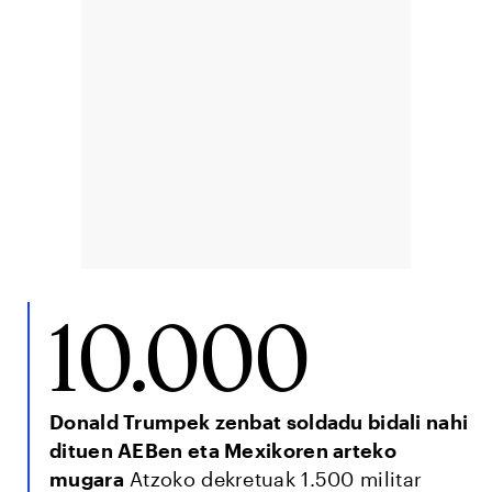
10.000
Donald Trumpek zenbat soldadu bidali nahi
dituen AEBen eta Mexikoren arteko
mugara
Atzoko dekretuak 1.500 militar