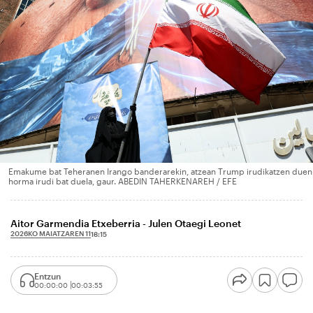
Emakume bat Teheranen Irango banderarekin, atzean Trump irudikatzen duen
horma irudi bat duela, gaur. ABEDIN TAHERKENAREH / EFE
Aitor Garmendia Etxeberria - Julen Otaegi Leonet
2026KO MAIATZAREN 11
18:15
Entzun
00:00:00
00:03:55