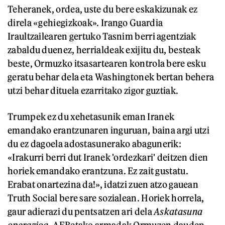
Teheranek, ordea, uste du bere eskakizunak ez
direla «gehiegizkoak». Irango Guardia
Iraultzailearen gertuko Tasnim berri agentziak
zabaldu duenez, herrialdeak exijitu du, besteak
beste, Ormuzko itsasartearen kontrola bere esku
geratu behar dela eta Washingtonek bertan behera
utzi behar dituela ezarritako zigor guztiak.
Trumpek ez du xehetasunik eman Iranek
emandako erantzunaren inguruan, baina argi utzi
du ez dagoela adostasunerako abagunerik:
«Irakurri berri dut Iranek 'ordezkari' deitzen dien
horiek emandako erantzuna. Ez zait gustatu.
Erabat onartezina da!», idatzi zuen atzo gauean
Truth Social bere sare sozialean. Horiek horrela,
gaur adierazi du pentsatzen ari dela
Askatasuna
operazioa
, AEBetako armadak Ormuzen dauden