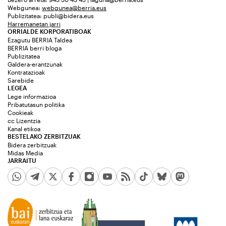
Webgunea:
webgunea@berria.eus
Publizitatea:
publi@bidera.eus
Harremanetan jarri
ORRIALDE KORPORATIBOAK
Ezagutu BERRIA Taldea
BERRIA berri bloga
Publizitatea
Galdera-erantzunak
Kontratazioak
Sarebide
LEGEA
Lege informazioa
Pribatutasun politika
Cookieak
cc Lizentzia
Kanal etikoa
BESTELAKO ZERBITZUAK
Bidera zerbitzuak
Midas Media
JARRAITU