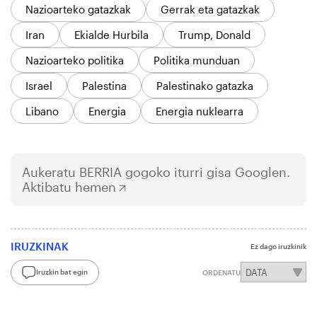
Nazioarteko gatazkak
Gerrak eta gatazkak
Iran
Ekialde Hurbila
Trump, Donald
Nazioarteko politika
Politika munduan
Israel
Palestina
Palestinako gatazka
Libano
Energia
Energia nuklearra
Aukeratu
BERRIA
gogoko iturri gisa Googlen.
Aktibatu hemen
IRUZKINAK
Ez dago iruzkinik
Iruzkin bat egin
ORDENATU