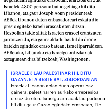
Israelek 2.800 pertsona baino gehiago hil ditu
Libanon, eta gaur Joseph Aoun presidenteak
AEBek Libanon duten enbaxadoreari eskatu dio
presio egiteko Israeli erasoak eten ditzan.
Hezbollah talde xiitak Israelen erasoei erantzuten
jarraitzen du, eta gaur soldadu bat hil du drone
batekin egindako eraso batean, Israel iparraldean.
AEBetako, Libanoko eta Israelgo ordezkariak
ostegunean dira biltzekoak, Washingtonen.
ISRAELEK LAU PALESTINAR HIL DITU
GAZAN, ETA BESTE BAT, ZISJORDANIAN
Israelek Libanon abian duen operazioaz
gainera, palestinarren aurkako errepresioa
ere ez du eten. Israelgo armadak lau pertsona
hil ditu gaur Gazan egindako erasoetan, Efe