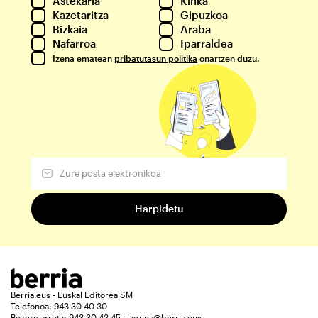
Astekaria
Kinka
Kazetaritza
Gipuzkoa
Bizkaia
Araba
Nafarroa
Iparraldea
Izena ematean
pribatutasun politika
onartzen duzu.
Berria.eus - Euskal Editorea SM
Telefonoa: 943 30 40 30
Bezero arreta: 943 30 43 45 | laguna@berria.eus