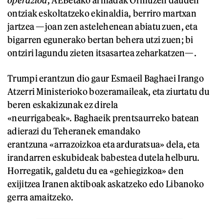
ontziak eskoltatzeko ekinaldia, berriro martxan
jartzea —joan zen astelehenean abiatu zuen, eta
bigarren egunerako bertan behera utzi zuen; bi
ontziri lagundu zieten itsasartea zeharkatzen—.
Trumpi erantzun dio gaur Esmaeil Baghaei Irango
Atzerri Ministerioko bozeramaileak, eta ziurtatu du
beren eskakizunak ez direla
«neurrigabeak». Baghaeik prentsaurreko batean
adierazi du Teheranek emandako
erantzuna «arrazoizkoa eta arduratsua» dela, eta
irandarren eskubideak babestea dutela helburu.
Horregatik, galdetu du ea «gehiegizkoa» den
exijitzea Iranen aktiboak askatzeko edo Libanoko
gerra amaitzeko.