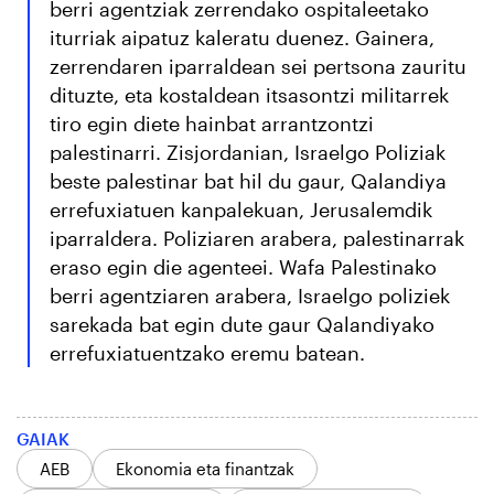
berri agentziak zerrendako ospitaleetako
iturriak aipatuz kaleratu duenez. Gainera,
zerrendaren iparraldean sei pertsona zauritu
dituzte, eta kostaldean itsasontzi militarrek
tiro egin diete hainbat arrantzontzi
palestinarri. Zisjordanian, Israelgo Poliziak
beste palestinar bat hil du gaur, Qalandiya
errefuxiatuen kanpalekuan, Jerusalemdik
iparraldera. Poliziaren arabera, palestinarrak
eraso egin die agenteei. Wafa Palestinako
berri agentziaren arabera, Israelgo poliziek
sarekada bat egin dute gaur Qalandiyako
errefuxiatuentzako eremu batean.
GAIAK
AEB
Ekonomia eta finantzak