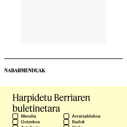
NABARMENDUAK
Harpidetu Berriaren
buletinetara
Mendia
Arratsaldekoa
Goizekoa
Badok