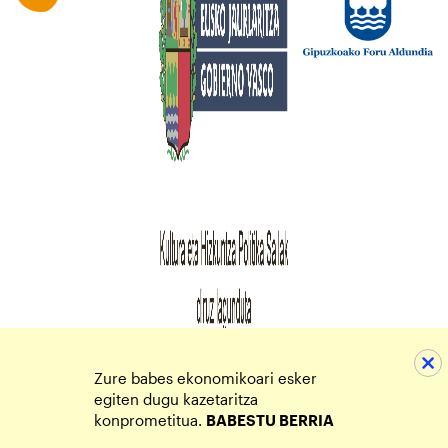
Zure babes ekonomikoari esker
egiten dugu kazetaritza
konprometitua.
BABESTU BERRIA