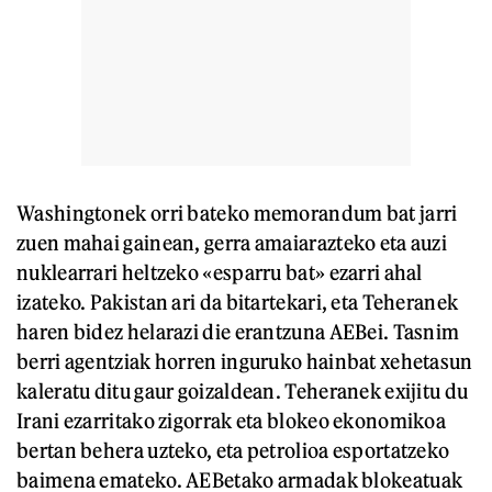
Washingtonek orri bateko memorandum bat jarri
zuen mahai gainean, gerra amaiarazteko eta auzi
nuklearrari heltzeko «esparru bat» ezarri ahal
izateko. Pakistan ari da bitartekari, eta Teheranek
haren bidez helarazi die erantzuna AEBei. Tasnim
berri agentziak horren inguruko hainbat xehetasun
kaleratu ditu gaur goizaldean. Teheranek exijitu du
Irani ezarritako zigorrak eta blokeo ekonomikoa
bertan behera uzteko, eta petrolioa esportatzeko
baimena emateko. AEBetako armadak blokeatuak