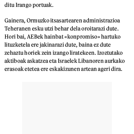
ditu Irango portuak.
Gainera, Ormuzko itsasartearen administrazioa
Teheranen esku utzi behar dela oroitarazi dute.
Hori bai, AEBek hainbat «konpromiso» hartuko
lituzketela ere jakinarazi dute, baina ez dute
zehaztu horiek zein izango liratekeen. Izoztutako
aktiboak askatzea eta Israelek Libanoren aurkako
erasoak etetea ere eskakizunen artean ageri dira.