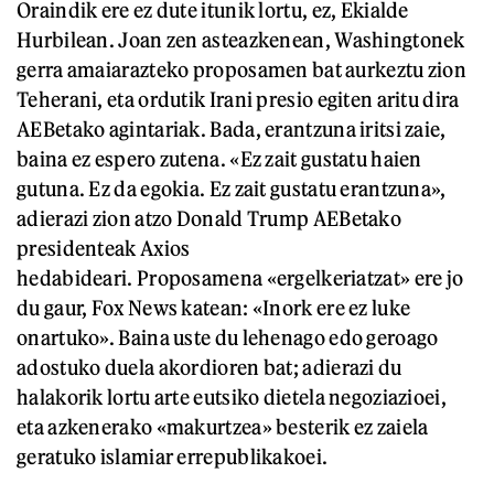
Oraindik ere ez dute itunik lortu, ez, Ekialde
Hurbilean. Joan zen asteazkenean, Washingtonek
gerra amaiarazteko proposamen bat aurkeztu zion
Teherani, eta ordutik Irani presio egiten aritu dira
AEBetako agintariak. Bada, erantzuna iritsi zaie,
baina ez espero zutena. «Ez zait gustatu haien
gutuna. Ez da egokia. Ez zait gustatu erantzuna»,
adierazi zion atzo Donald Trump AEBetako
presidenteak Axios
hedabideari. Proposamena «ergelkeriatzat» ere jo
du gaur, Fox News katean: «Inork ere ez luke
onartuko». Baina uste du lehenago edo geroago
adostuko duela akordioren bat; adierazi du
halakorik lortu arte eutsiko dietela negoziazioei,
eta azkenerako «makurtzea» besterik ez zaiela
geratuko islamiar errepublikakoei.