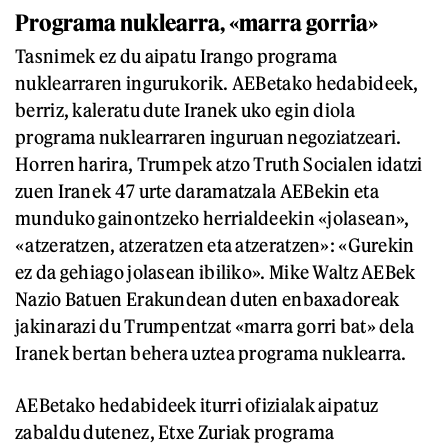
Programa nuklearra, «marra gorria»
Tasnimek ez du aipatu Irango programa
nuklearraren ingurukorik. AEBetako hedabideek,
berriz, kaleratu dute Iranek uko egin diola
programa nuklearraren inguruan negoziatzeari.
Horren harira, Trumpek atzo Truth Socialen idatzi
zuen Iranek 47 urte daramatzala AEBekin eta
munduko gainontzeko herrialdeekin «jolasean»,
«atzeratzen, atzeratzen eta atzeratzen»: «Gurekin
ez da gehiago jolasean ibiliko». Mike Waltz AEBek
Nazio Batuen Erakundean duten enbaxadoreak
jakinarazi du Trumpentzat «marra gorri bat» dela
Iranek bertan behera uztea programa nuklearra.
AEBetako hedabideek iturri ofizialak aipatuz
zabaldu dutenez, Etxe Zuriak programa