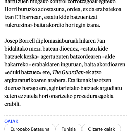
hartu zuen mugako kontrol zorrotzagoak egiteko.
Horri buruzko adostasuna, ordea, ez da erabatekoa
izan EB barnean, estatu kide batzuentzat
«ulertezina» baita akordio hori egin izana.
Josep Borrell diplomaziaburuak hilaren 7an
bidalitako mezu batean dioenez, «estatu kide
batzuek kezka» agertu zuten batzordearen «alde
bakarreko» erabakiaren inguruan, baita akordioaren
«eduki batzuez» ere,
The Guardian
-ek atzo
argitaraturikoaren arabera. Eta itunak jasotzen
duenaz harago ere, agintarietako batzuek argudiatu
zuten ez zutela hori onartzeko prozedura egokia
erabili.
GAIAK
Europako Batasuna
Tunisia
Gizarte gaiak