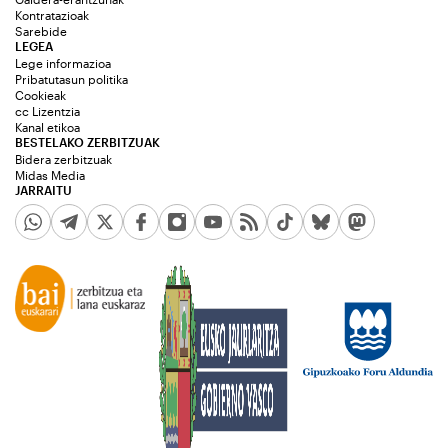
Kontratazioak
Sarebide
LEGEA
Lege informazioa
Pribatutasun politika
Cookieak
cc Lizentzia
Kanal etikoa
BESTELAKO ZERBITZUAK
Bidera zerbitzuak
Midas Media
JARRAITU