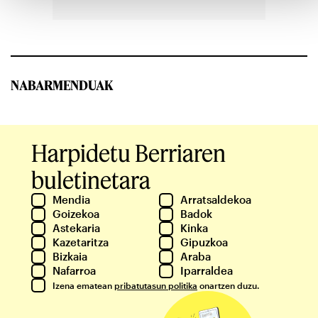
NABARMENDUAK
Harpidetu Berriaren
buletinetara
Mendia
Arratsaldekoa
Goizekoa
Badok
Astekaria
Kinka
Kazetaritza
Gipuzkoa
Bizkaia
Araba
Nafarroa
Iparraldea
Izena ematean
pribatutasun politika
onartzen duzu.