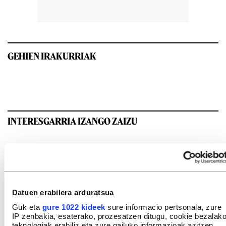
GEHIEN IRAKURRIAK
INTERESGARRIA IZANGO ZAIZU
Datuen erabilera arduratsua
Guk eta
gure 1022 kideek
sure informacio pertsonala, zure
IP zenbakia, esaterako, prozesatzen ditugu, cookie bezalak
teknologiak erabiliz eta zure gailuko informazioak azitzen