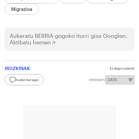
Migrazioa
Aukeratu
BERRIA
gogoko iturri gisa Googlen.
Aktibatu hemen
IRUZKINAK
Ez dago iruzkinik
Iruzkin bat egin
ORDENATU