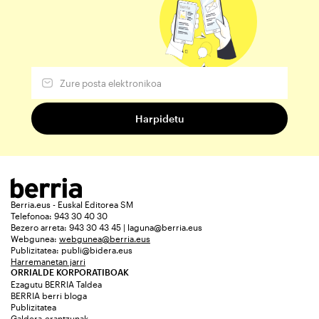
Berria.eus - Euskal Editorea SM
Telefonoa: 943 30 40 30
Bezero arreta: 943 30 43 45 | laguna@berria.eus
Webgunea:
webgunea@berria.eus
Publizitatea:
publi@bidera.eus
Harremanetan jarri
ORRIALDE KORPORATIBOAK
Ezagutu BERRIA Taldea
BERRIA berri bloga
Publizitatea
Galdera-erantzunak