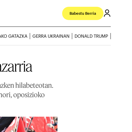
Babestu Berria
AKO GATAZKA
GERRA UKRAINAN
DONALD TRUMP
azarria
azken hilabeteotan.
hori, oposizioko