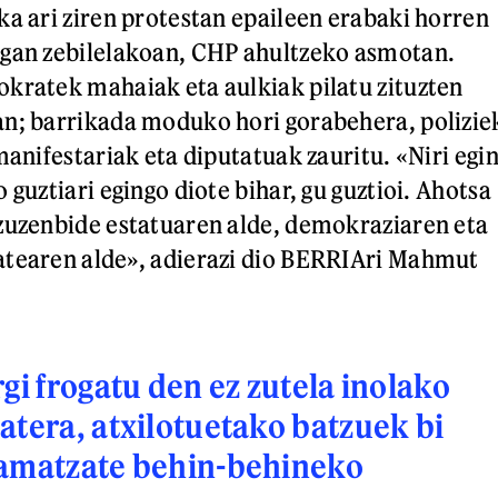
ka ari ziren protestan epaileen erabaki horren
ogan zebilelakoan, CHP ahultzeko asmotan.
kratek mahaiak eta aulkiak pilatu zituzten
an; barrikada moduko hori gorabehera, polizie
manifestariak eta diputatuak zauritu. «Niri egi
 guztiari egingo diote bihar, gu guztioi. Ahotsa
zuzenbide estatuaren alde, demokraziaren eta
atearen alde», adierazi dio BERRIAri Mahmut
rgi frogatu den ez zutela inolako
atera, atxilotuetako batzuek bi
ramatzate behin-behineko