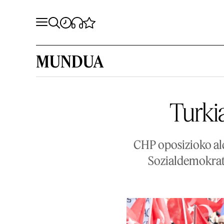
MUNDUA
Turkia
CHP oposizioko ald
Sozialdemokrate