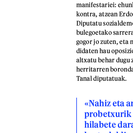
manifestariei: ehun
kontra, atzean Erd
Diputatu sozialdemo
bulegoetako sarrer
gogor jo zuten, eta 
didaten hau oposizio
altxatu behar dugu 
herritarren borond
Tanal diputatuak.
«Nahiz eta a
probetxurik 
hilabete da