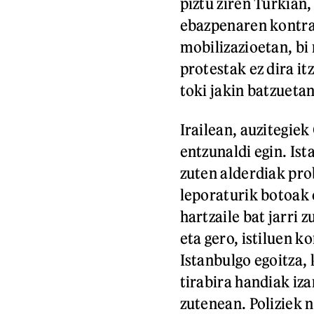
piztu ziren Turkian,
ebazpenaren kontra
mobilizazioetan, bi 
protestak ez dira it
toki jakin batzuetan
Irailean, auzitegie
entzunaldi egin. Is
zuten alderdiak pro
leporaturik botoak 
hartzaile bat jarri 
eta gero, istiluen 
Istanbulgo egoitza,
tirabira handiak iz
zutenean. Poliziek 