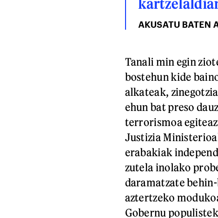
kartzelaldia
AKUSATU BATEN
Tanali min egin zio
bostehun kide baino
alkateak, zinegotzi
ehun bat preso dauz
terrorismoa egiteaz
Justizia Ministerioa
erabakiak independe
zutela inolako prob
daramatzate behin-b
aztertzeko modukoak
Gobernu populistek 