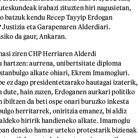
eskundeak irabazi zituzten hiri nagusietan,
zko batzuk kendu Recep Tayyip Erdogan
Justizia eta Garapenaren Alderdiari.
siko da gaur, Ankaran.
hasi ziren CHP Herriaren Alderdi
 hartzen: aurrena, unibertsitate diploma
Istanbulgo alkate ohiari, Ekrem Imamogluri.
 ez dago presidentetzarako hautagai izaterik,
 dute, hain zuzen, Erdoganen aurkari politiko
n ibiltzen da beti ospe onari buruzko inkesta
bulgo herritarrek, oniritzia emanez, bi aldiz
aldeko hiririk handieneko alkate. Imamoglu
joan deneko hamar urteko protestarik bizienak