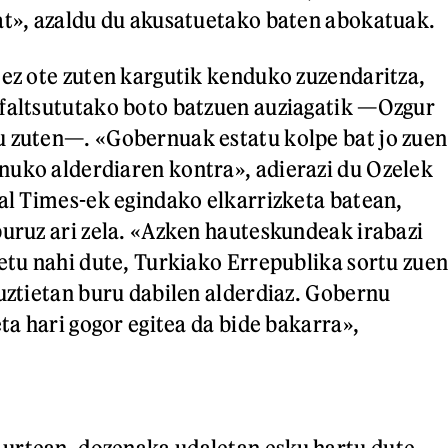
at», azaldu du akusatuetako baten abokatuak.
 ez ote zuten kargutik kenduko zuzendaritza,
 faltsututako boto batzuen auziagatik —Ozgur
u zuten—. «Gobernuak estatu kolpe bat jo zuen
uko alderdiaren kontra», adierazi du Ozelek
ial Times-ek egindako elkarrizketa batean,
buruz ari zela. «Azken hauteskundeak irabazi
betu nahi dute, Turkiako Errepublika sortu zue
guztietan buru dabilen alderdiaz. Gobernu
eta hari gogor egitea da bide bakarra»,
urtean, dozenaka udaletan esku hartu dute