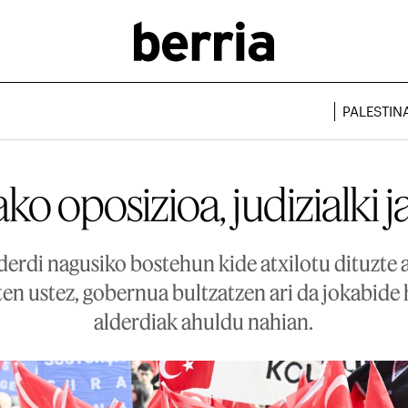
PALESTIN
ko oposizioa, judizialki j
erdi nagusiko bostehun kide atxilotu dituzte 
n ustez, gobernua bultzatzen ari da jokabide 
alderdiak ahuldu nahian.