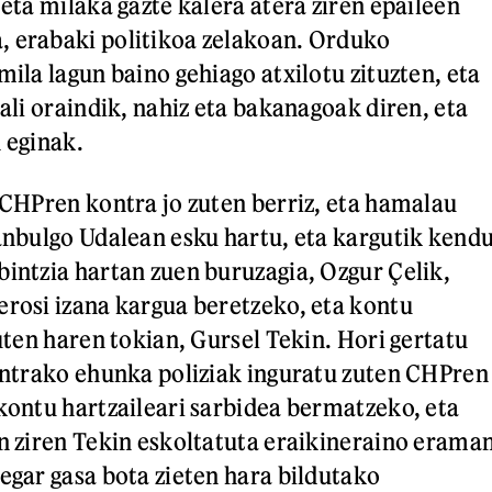
 eta milaka gazte kalera atera ziren epaileen
, erabaki politikoa zelakoan. Orduko
mila lagun baino gehiago atxilotu zituzten, eta
zali oraindik, nahiz eta bakanagoak diren, eta
 eginak.
k CHPren kontra jo zuten berriz, eta hamalau
tanbulgo Udalean esku hartu, eta kargutik kend
bintzia hartan zuen buruzagia, Ozgur Çelik,
erosi izana kargua beretzeko, eta kontu
zuten haren tokian, Gursel Tekin. Hori gertatu
kontrako ehunka poliziak inguratu zuten CHPren
 kontu hartzaileari sarbidea bermatzeko, eta
an ziren Tekin eskoltatuta eraikineraino erama
negar gasa bota zieten hara bildutako