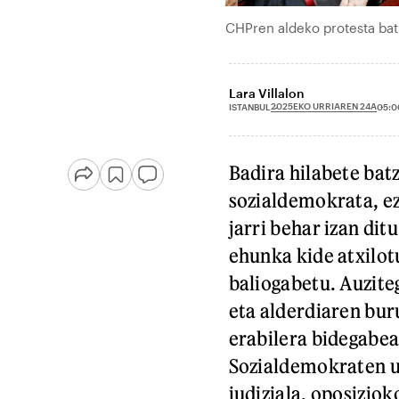
CHPren aldeko protesta bat
Lara Villalon
2025EKO URRIAREN 24A
ISTANBUL
05:0
Badira hilabete bat
sozialdemokrata, ez
jarri behar izan dit
ehunka kide atxilot
baliogabetu. Auziteg
eta alderdiaren bur
erabilera bidegabea
Sozialdemokraten us
judiziala, oposizio