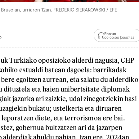
 Bruselan, urriaren 12an. FREDERIC SIERAKOWSKI / EFE
Entzun
0
00:00:00
00:07:33
zuk Turkiako oposizioko alderdi nagusia, CHP
ohiko estualdi batean dagoela: barrikadak
u bere egoitzen aurrean, eta salatu du alderdiko
u dituztela eta haien unibertsitate diplomak
iak jazarka ari zaizkie, udal zinegotziekin hasi
uzagiekin bukatu; ustelkeria eta diruaren
 leporatzen diete, eta terrorismoa ere bai.
tez, gobernua bultzatzen ari da jazarpen
ko alderdiak ahuldu nahian. Izan ere, 2024an,