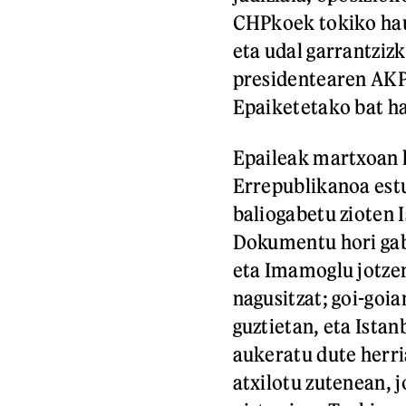
CHPkoek tokiko haut
eta udal garrantzi
presidentearen AKP 
Epaiketetako bat ha
Epaileak martxoan 
Errepublikanoa estu
baliogabetu zioten 
Dokumentu hori gabe
eta Imamoglu jotzen
nagusitzat; goi-goia
guztietan, eta Istan
aukeratu dute herri
atxilotu zutenean, 