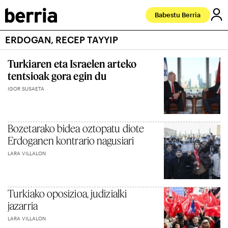
Babestu Berria
ERDOGAN, RECEP TAYYIP
Turkiaren eta Israelen arteko
tentsioak gora egin du
IGOR SUSAETA
Bozetarako bidea oztopatu diote
Erdoganen kontrario nagusiari
LARA VILLALON
Turkiako oposizioa, judizialki
jazarria
LARA VILLALON