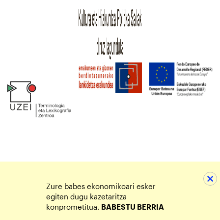
Zure babes ekonomikoari esker
egiten dugu kazetaritza
konprometitua.
BABESTU BERRIA