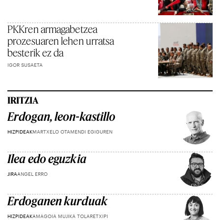
PKKren armagabetzea
prozesuaren lehen urratsa
besterik ez da
IGOR SUSAETA
IRITZIA
Erdogan, leon-kastillo
HIZPIDEAK
MARTXELO OTAMENDI EGIGUREN
Ilea edo eguzkia
JIRA
ANGEL ERRO
Erdoganen kurduak
HIZPIDEAK
AMAGOIA MUJIKA TOLARETXIPI