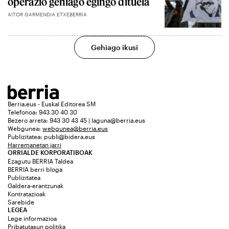
operazio gehiago egingo dituela
AITOR GARMENDIA ETXEBERRIA
Gehiago ikusi
Berria.eus - Euskal Editorea SM
Telefonoa: 943 30 40 30
Bezero arreta: 943 30 43 45 | laguna@berria.eus
Webgunea:
webgunea@berria.eus
Publizitatea:
publi@bidera.eus
Harremanetan jarri
ORRIALDE KORPORATIBOAK
Ezagutu BERRIA Taldea
BERRIA berri bloga
Publizitatea
Galdera-erantzunak
Kontratazioak
Sarebide
LEGEA
Lege informazioa
Pribatutasun politika