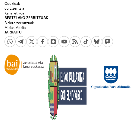
Cookieak
cc Lizentzia
Kanal etikoa
BESTELAKO ZERBITZUAK
Bidera zerbitzuak
Midas Media
JARRAITU