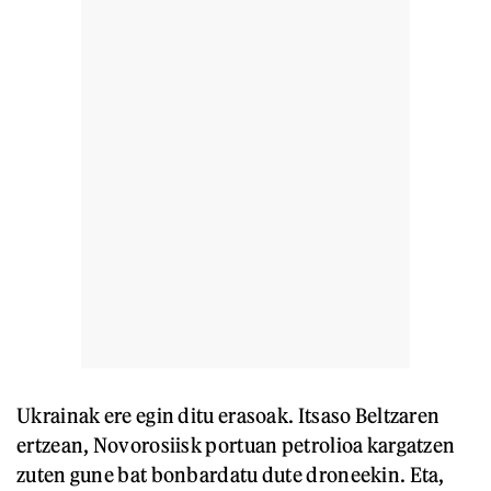
Ukrainak ere egin ditu erasoak. Itsaso Beltzaren
ertzean, Novorosiisk portuan petrolioa kargatzen
zuten gune bat bonbardatu dute droneekin. Eta,