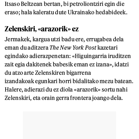
Itsaso Beltzean bertan, bi petroliontziri egin die
eraso; hala kaleratu dute Ukrainako hedabideek.
Zelenskiri, «arazorik» ez
Jermakek, kargua utzi badu ere, errugabea dela
eman du aditzera
The New York Post
kazetari
egindako adierazpenetan: «Higuingarria iruditzen
zait egia dakitenek babesik eman ez izana», idatzi
du atzo arte Zelenskiren bigarrena
izandakoak egunkari horri bidalitako mezu batean.
Halere, adierazi du ez diola «arazorik» sortu nahi
Zelenskiri, eta orain gerra frontera joango dela.