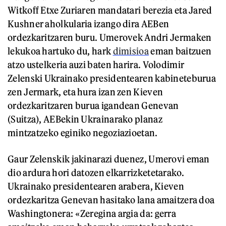
Witkoff Etxe Zuriaren mandatari berezia eta Jared
Kushner aholkularia izango dira AEBen
ordezkaritzaren buru. Umerovek Andri Jermaken
lekukoa hartuko du, hark
dimisioa
eman baitzuen
atzo ustelkeria auzi baten harira. Volodimir
Zelenski Ukrainako presidentearen kabineteburua
zen Jermark, eta hura izan zen Kieven
ordezkaritzaren burua igandean Genevan
(Suitza), AEBekin Ukrainarako planaz
mintzatzeko eginiko negoziazioetan.
Gaur Zelenskik jakinarazi duenez, Umerovi eman
dio ardura hori datozen elkarrizketetarako.
Ukrainako presidentearen arabera, Kieven
ordezkaritza Genevan hasitako lana amaitzera doa
Washingtonera: «Zeregina argia da: gerra