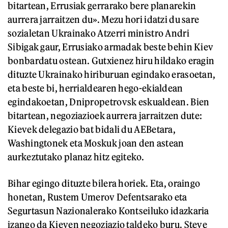
bitartean, Errusiak gerrarako bere planarekin
aurrera jarraitzen du». Mezu hori idatzi du sare
sozialetan Ukrainako Atzerri ministro Andri
Sibigak gaur, Errusiako armadak beste behin Kiev
bonbardatu ostean. Gutxienez hiru hildako eragin
dituzte Ukrainako hiriburuan egindako erasoetan,
eta beste bi, herrialdearen hego-ekialdean
egindakoetan, Dnipropetrovsk eskualdean. Bien
bitartean, negoziazioek aurrera jarraitzen dute:
Kievek delegazio bat bidali du AEBetara,
Washingtonek eta Moskuk joan den astean
aurkeztutako planaz hitz egiteko.
Bihar egingo dituzte bilera horiek. Eta, oraingo
honetan, Rustem Umerov Defentsarako eta
Segurtasun Nazionalerako Kontseiluko idazkaria
izango da Kieven negoziazio taldeko buru. Steve