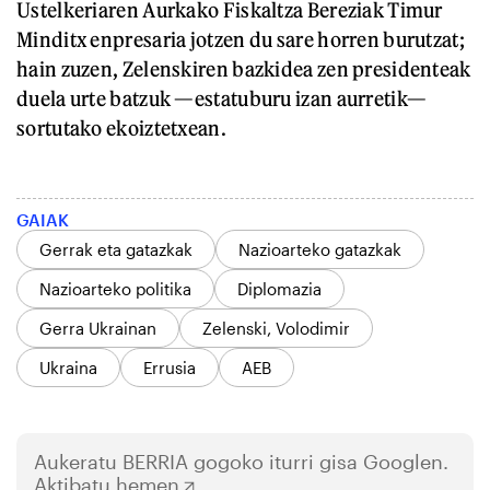
Ustelkeriaren Aurkako Fiskaltza Bereziak Timur
Minditx enpresaria jotzen du sare horren burutzat;
hain zuzen, Zelenskiren bazkidea zen presidenteak
duela urte batzuk —estatuburu izan aurretik—
sortutako ekoiztetxean.
GAIAK
Gerrak eta gatazkak
Nazioarteko gatazkak
Nazioarteko politika
Diplomazia
Gerra Ukrainan
Zelenski, Volodimir
Ukraina
Errusia
AEB
Aukeratu
BERRIA
gogoko iturri gisa Googlen.
Aktibatu hemen