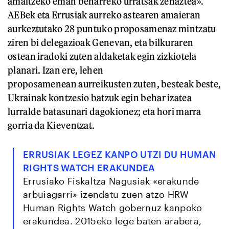
amaitzeko eman beharreko urratsak zehaztea».
AEBek eta Errusiak aurreko astearen amaieran
aurkeztutako 28 puntuko proposamenaz mintzatu
ziren bi delegazioak Genevan, eta bilkuraren
ostean iradoki zuten aldaketak egin zizkiotela
planari. Izan ere, lehen
proposamenean aurreikusten zuten, besteak beste,
Ukrainak kontzesio batzuk egin behar izatea
lurralde batasunari dagokionez; eta hori marra
gorria da Kieventzat.
ERRUSIAK LEGEZ KANPO UTZI DU HUMAN
RIGHTS WATCH ERAKUNDEA
Errusiako Fiskaltza Nagusiak «erakunde
arbuiagarri» izendatu zuen atzo HRW
Human Rights Watch gobernuz kanpoko
erakundea. 2015eko lege baten arabera,