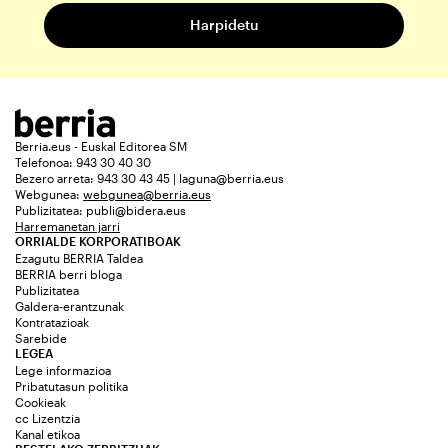
Berria.eus - Euskal Editorea SM
Telefonoa: 943 30 40 30
Bezero arreta: 943 30 43 45 | laguna@berria.eus
Webgunea:
webgunea@berria.eus
Publizitatea:
publi@bidera.eus
Harremanetan jarri
ORRIALDE KORPORATIBOAK
Ezagutu BERRIA Taldea
BERRIA berri bloga
Publizitatea
Galdera-erantzunak
Kontratazioak
Sarebide
LEGEA
Lege informazioa
Pribatutasun politika
Cookieak
cc Lizentzia
Kanal etikoa