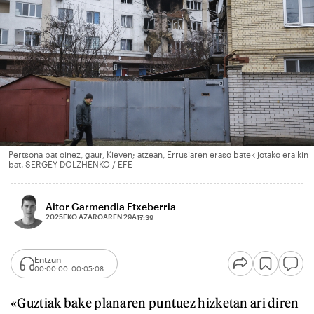
Pertsona bat oinez, gaur, Kieven; atzean, Errusiaren eraso batek jotako eraikin
bat. SERGEY DOLZHENKO / EFE
Aitor Garmendia Etxeberria
2025EKO AZAROAREN 29A
17:39
Entzun
00:00:00
00:05:08
«Guztiak bake planaren puntuez hizketan ari diren