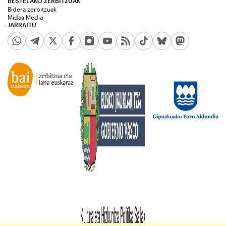
BESTELAKO ZERBITZUAK
Bidera zerbitzuak
Midas Media
JARRAITU