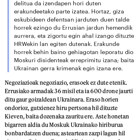
delitua da izendapen hori duten
erakundeetako parte izatea. Hortaz, giza
eskubideen defentsan jarduten duen talde
horrek ezingo du Errusian jardun hemendik
aurrera, eta zigortu egin ahal izango dituzte
HRWekin lan egiten dutenak. Erakunde
horrek behin baino gehiagotan leporatu dio
Moskuri disidenteak erreprimitu izana; baita
Ukrainan gerra krimenak egin izana ere.
Negoziazioak negoziazio, erasoek ez dute etenik.
Errusiako armadak 36 misil eta ia 600 drone jaurti
ditu gaur goizaldean Ukrainara. Eraso horien
ondorioz, gutxienez hiru pertsona hil dituzte
Kieven, baita dozenaka zauritu ere. Aste honetan
bigarren aldia du Moskuk Ukrainako hiriburua
bonbardatzen duena; asteartean zazpi lagun hil