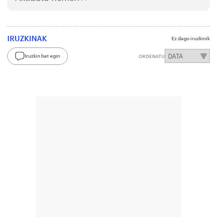
IRUZKINAK
Ez dago iruzkinik
Iruzkin bat egin
ORDENATU