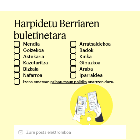
Harpidetu Berriaren
buletinetara
Mendia
Arratsaldekoa
Goizekoa
Badok
Astekaria
Kinka
Kazetaritza
Gipuzkoa
Bizkaia
Araba
Nafarroa
Iparraldea
Izena ematean
pribatutasun politika
onartzen duzu.