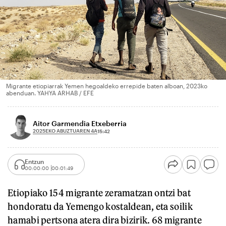
Migrante etiopiarrak Yemen hegoaldeko errepide baten alboan, 2023ko
abenduan. YAHYA ARHAB / EFE
Aitor Garmendia Etxeberria
2025EKO ABUZTUAREN 4A
15:42
Entzun
00:00:00
00:01:49
Etiopiako 154 migrante zeramatzan ontzi bat
hondoratu da Yemengo kostaldean, eta soilik
hamabi pertsona atera dira bizirik. 68 migrante