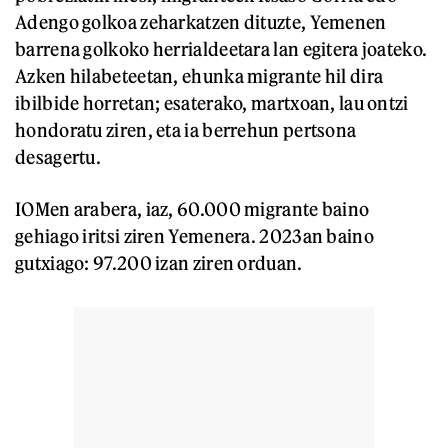
Adengo golkoa zeharkatzen dituzte, Yemenen
barrena golkoko herrialdeetara lan egitera joateko.
Azken hilabeteetan, ehunka migrante hil dira
ibilbide horretan; esaterako, martxoan, lau ontzi
hondoratu ziren, eta ia berrehun pertsona
desagertu.
IOMen arabera, iaz, 60.000 migrante baino
gehiago iritsi ziren Yemenera. 2023an baino
gutxiago: 97.200 izan ziren orduan.