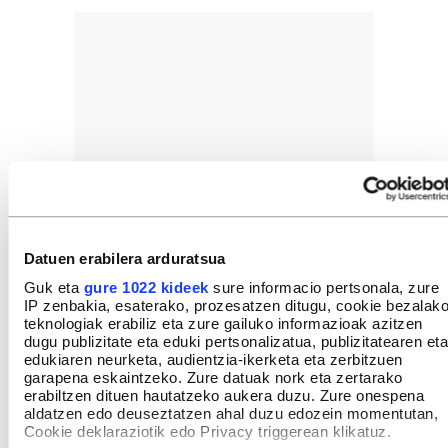
Datuen erabilera arduratsua
Guk eta
gure 1022 kideek
sure informacio pertsonala, zure
IP zenbakia, esaterako, prozesatzen ditugu, cookie bezalak
teknologiak erabiliz eta zure gailuko informazioak azitzen
dugu publizitate eta eduki pertsonalizatua, publizitatearen eta
edukiaren neurketa, audientzia-ikerketa eta zerbitzuen
garapena eskaintzeko. Zure datuak nork eta zertarako
erabiltzen dituen hautatzeko aukera duzu. Zure onespena
aldatzen edo deuseztatzen ahal duzu edozein momentutan,
Cookie deklaraziotik edo Privacy triggerean klikatuz.