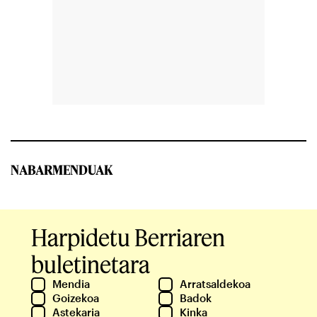
NABARMENDUAK
Harpidetu Berriaren
buletinetara
Mendia
Arratsaldekoa
Goizekoa
Badok
Astekaria
Kinka