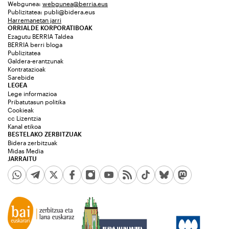
Webgunea:
webgunea@berria.eus
Publizitatea:
publi@bidera.eus
Harremanetan jarri
ORRIALDE KORPORATIBOAK
Ezagutu BERRIA Taldea
BERRIA berri bloga
Publizitatea
Galdera-erantzunak
Kontratazioak
Sarebide
LEGEA
Lege informazioa
Pribatutasun politika
Cookieak
cc Lizentzia
Kanal etikoa
BESTELAKO ZERBITZUAK
Bidera zerbitzuak
Midas Media
JARRAITU