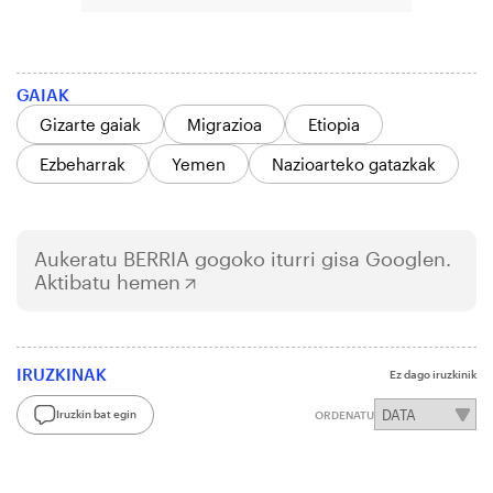
GAIAK
Gizarte gaiak
Migrazioa
Etiopia
Ezbeharrak
Yemen
Nazioarteko gatazkak
Aukeratu
BERRIA
gogoko iturri gisa Googlen.
Aktibatu hemen
IRUZKINAK
Ez dago iruzkinik
Iruzkin bat egin
ORDENATU