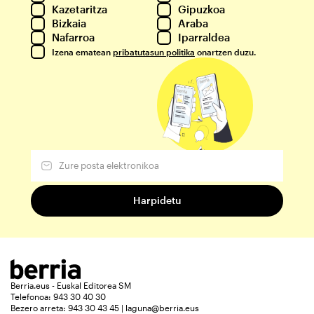
Kazetaritza
Gipuzkoa
Bizkaia
Araba
Nafarroa
Iparraldea
Izena ematean
pribatutasun politika
onartzen duzu.
Berria.eus - Euskal Editorea SM
Telefonoa: 943 30 40 30
Bezero arreta: 943 30 43 45 | laguna@berria.eus