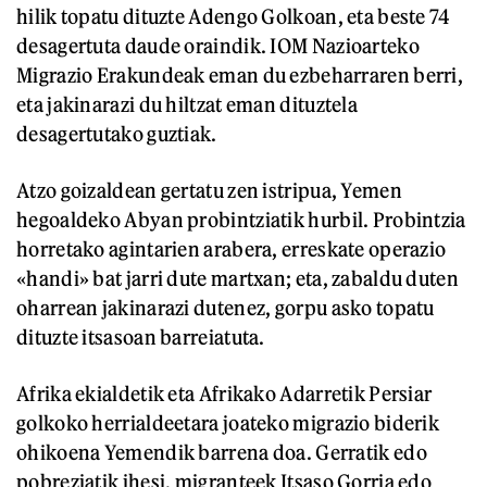
hilik topatu dituzte Adengo Golkoan, eta beste 74
desagertuta daude oraindik. IOM Nazioarteko
Migrazio Erakundeak eman du ezbeharraren berri,
eta jakinarazi du hiltzat eman dituztela
desagertutako guztiak.
Atzo goizaldean gertatu zen istripua, Yemen
hegoaldeko Abyan probintziatik hurbil. Probintzia
horretako agintarien arabera, erreskate operazio
«handi» bat jarri dute martxan; eta, zabaldu duten
oharrean jakinarazi dutenez, gorpu asko topatu
dituzte itsasoan barreiatuta.
Afrika ekialdetik eta Afrikako Adarretik Persiar
golkoko herrialdeetara joateko migrazio biderik
ohikoena Yemendik barrena doa. Gerratik edo
pobreziatik ihesi, migranteek Itsaso Gorria edo