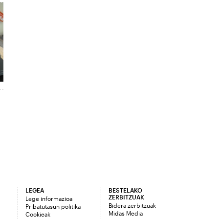
LEGEA
BESTELAKO
ZERBITZUAK
Lege informazioa
Bidera zerbitzuak
Pribatutasun politika
Midas Media
Cookieak