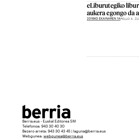
eLiburutegiko libu
aukera egongo da 
2016KO EKAINAREN 1A
PELLO A. Z
Berria.eus - Euskal Editorea SM
Telefonoa: 943 30 40 30
Bezero arreta: 943 30 43 45 | laguna@berria.eus
Webgunea:
webgunea@berria.eus