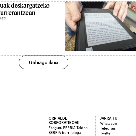
ruak deskargatzeko
aurrerantzean
UAZO
Gehiago ikusi
ORRIALDE
JARRAITU
KORPORATIBOAK
Whatsapp
Ezagutu BERRIA Taldea
Telegram
BERRIA berri bloga
Twitter