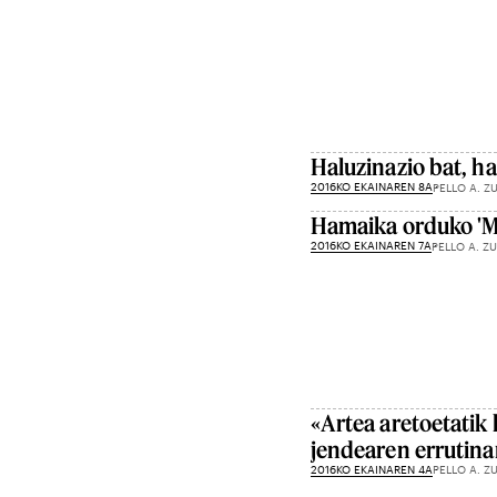
Haluzinazio bat, h
2016KO EKAINAREN 8A
PELLO A. Z
Hamaika orduko 'M
2016KO EKAINAREN 7A
PELLO A. Z
«Artea aretoetatik
jendearen errutina
2016KO EKAINAREN 4A
PELLO A. Z