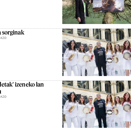
a sorginak
UAZO
etak' izeneko lan
u
UAZO