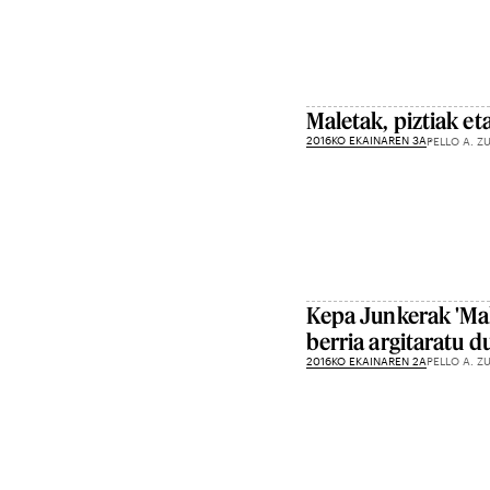
Maletak, piztiak et
2016KO EKAINAREN 3A
PELLO A. Z
Kepa Junkerak 'Mal
berria argitaratu d
2016KO EKAINAREN 2A
PELLO A. Z