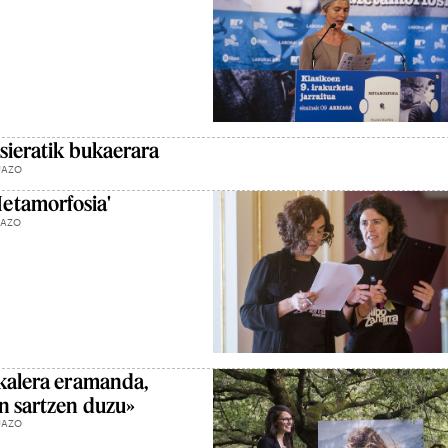
asieratik bukaerara
UAZO
etamorfosia'
UAZO
 kalera eramanda,
n sartzen duzu»
UAZO