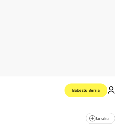
Babestu Berria
Jarraitu