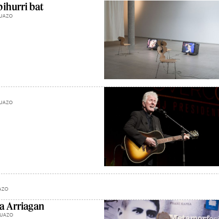
ihurri bat
ZUAZO
ZUAZO
AZO
ea Arriagan
ZUAZO