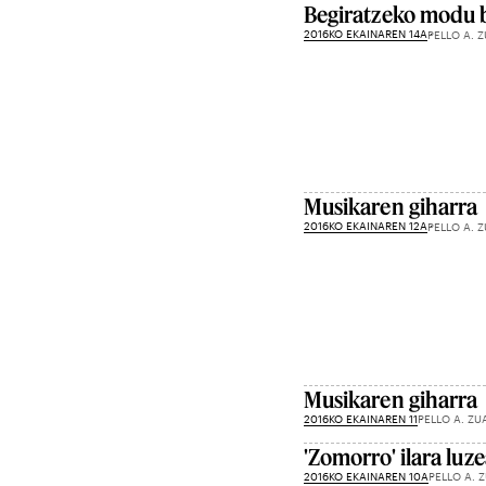
Begiratzeko modu b
2016KO EKAINAREN 14A
PELLO A. 
Musikaren giharra
2016KO EKAINAREN 12A
PELLO A. 
Musikaren giharra
2016KO EKAINAREN 11
PELLO A. ZU
'Zomorro' ilara luz
2016KO EKAINAREN 10A
PELLO A. 