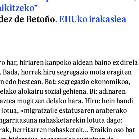
aikitzeko
"
dez de Betoño
. EHUko irakaslea
ro har, hiriaren kanpoko aldean baino ez direla
n. Bada, horrek hiru segregazio mota eragiten
an edo bestean. Bat: segregazio ekonomikoa,
elako alokairu sozial gehiena. Bi: adinaren
aztea mugitzen delako hara. Hiru: hein handi
lotua, «migratzaile estatusaren araberako
ngarritasuna nahasketarekin lotuta dago:
rak, herritarren nahasketak... Eraikin oso bat