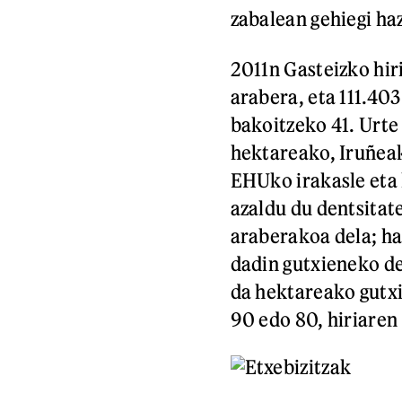
zabalean gehiegi ha
2011n Gasteizko hir
arabera, eta 111.403
bakoitzeko 41. Urte
hektareako, Iruñeak
EHUko irakasle eta 
azaldu du dentsitat
araberakoa dela; ha
dadin gutxieneko de
da hektareako gutxi
90 edo 80, hiriaren 