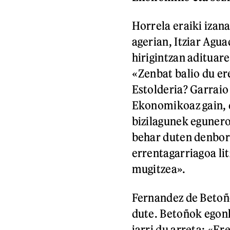
Horrela eraiki izan
agerian, Itziar Agu
hirigintzan adituar
«Zenbat balio du e
Estolderia? Garraio
Ekonomikoaz gain, d
bizilagunek egunero
behar duten denbora
errentagarriagoa li
mugitzea».
Fernandez de Betoño
dute. Betoñok egon
jarri du arreta: «Er