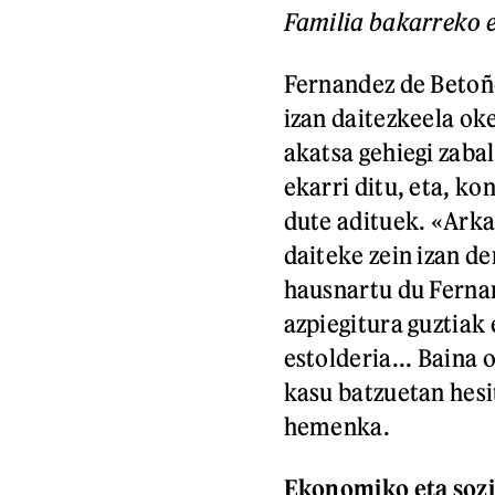
Familia bakarreko e
Fernandez de Betoño
izan daitezkeela o
akatsa gehiegi zaba
ekarri ditu, eta, k
dute adituek. «Arkai
daiteke zein izan de
hausnartu du Ferna
azpiegitura guztiak
estolderia... Baina
kasu batzuetan hesi
hemenka.
Ekonomiko eta sozi