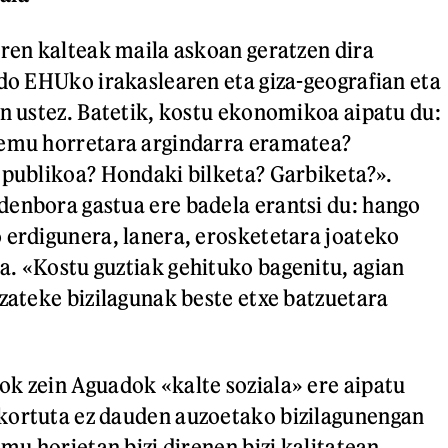
aren kalteak maila askoan geratzen dira
ado EHUko irakaslearen eta giza-geografian eta
en ustez. Batetik, kostu ekonomikoa aipatu du:
remu horretara argindarra eramatea?
 publikoa? Hondaki bilketa? Garbiketa?».
enbora gastua ere badela erantsi du: hango
 erdigunera, lanera, erosketetara joateko
. «Kostu guztiak gehituko bagenitu, agian
tzateke bizilagunak beste etxe batzuetara
k zein Aguadok «kalte soziala» ere aipatu
kortuta ez dauden auzoetako bizilagunengan
emu horietan bizi direnen bizi kalitatean