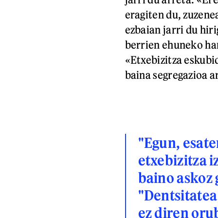
eragiten du, zuzene
ezbaian jarri du hir
berrien ehuneko han
«Etxebizitza eskubi
baina segregazioa ar
"
Egun, esate
etxebizitza 
baino askoz 
"
Dentsitatea
ez diren oru