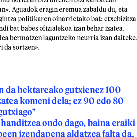
an». Aguadok eragin eremua zabaldu du, eta
igintza politikaren oinarrietako bat: etxebizitza
di bat babes ofizialekoa izan behar izatea.
dea bermatzen laguntzeko neurria izan daiteke
i da sortzen».
n da hektareako gutxienez 100
izatea komeni dela; ez 90 edo 80
gutxiago
"
 handitzea ondo dago, baina eraiki
been izendapena aldatzea falta da,