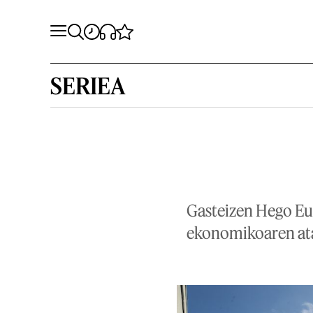
SERIEA
Gasteizen Hego Eus
ekonomikoaren atar