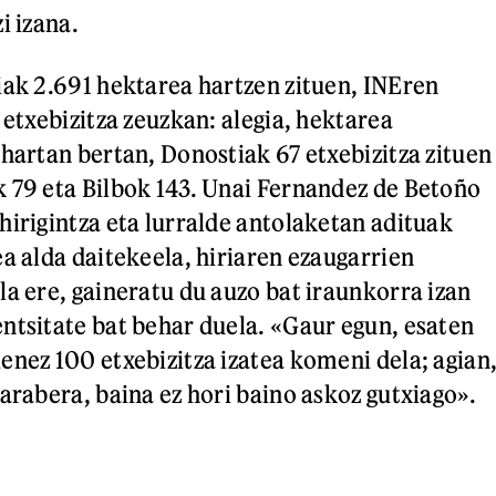
zi izana.
iak 2.691 hektarea hartzen zituen, INEren
 etxebizitza zeuzkan: alegia, hektarea
 hartan bertan, Donostiak 67 etxebizitza zituen
 79 eta Bilbok 143. Unai Fernandez de Betoño
hirigintza eta lurralde antolaketan adituak
ea alda daitekeela, hiriaren ezaugarrien
la ere, gaineratu du auzo bat iraunkorra izan
ntsitate bat behar duela. «Gaur egun, esaten
enez 100 etxebizitza izatea komeni dela; agian
arabera, baina ez hori baino askoz gutxiago».