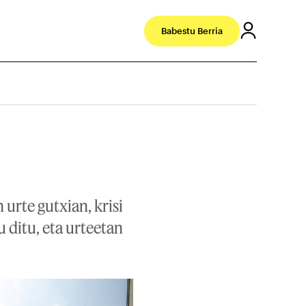
Babestu Berria
urte gutxian, krisi
 ditu, eta urteetan