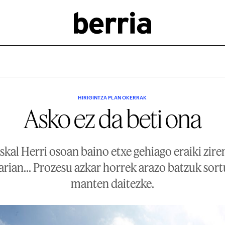
HIRIGINTZA PLAN OKERRAK
Asko ez da beti ona
kal Herri osoan baino etxe gehiago eraiki ziren 
ian... Prozesu azkar horrek arazo batzuk sortu
manten daitezke.