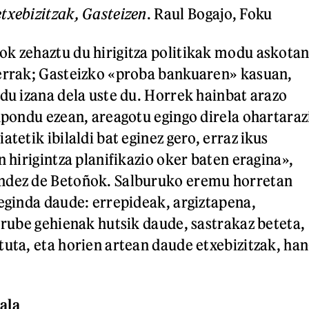
txebizitzak, Gasteizen
. Raul Bogajo, Foku
k zehaztu du hirigitza politikak modu askota
kerrak; Gasteizko «proba bankuaren» kasuan,
ldu izana dela uste du. Horrek hainbat arazo
onpondu ezean, areagotu egingo direla ohartaraz
atetik ibilaldi bat eginez gero, erraz ikus
n hirigintza planifikazio oker baten eragina»,
ndez de Betoñok. Salburuko eremu horretan
 eginda daude: errepideak, argiztapena,
 orube gehienak hutsik daude, sastrakaz beteta,
tuta, eta horien artean daude etxebizitzak, han
ala