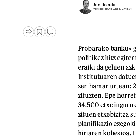
Jon Rejado
2019KO IRAILAREN 7A
11:23
Probarako banku» gis
politikez hitz egit
eraiki da gehien az
Institutuaren datue
zen hamar urtean: 2
zituzten. Epe horre
34.500 etxe inguru e
zituen etxebizitza s
planifikazio ezegoki
hiriaren kohesioa. 