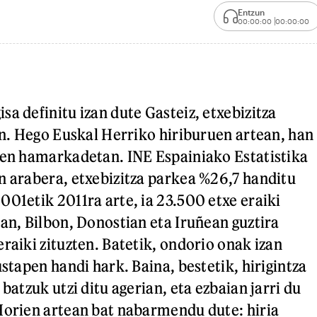
Entzun
00:00:00
00:00:00
a definitu izan dute Gasteiz, etxebizitza
ean. Hego Euskal Herriko hiriburuen artean, han
ken hamarkadetan. INE Espainiako Estatistika
n arabera, etxebizitza parkea %26,7 handitu
001etik 2011ra arte, ia 23.500 etxe eraiki
tan, Bilbon, Donostian eta Iruñean guztira
raiki zituzten. Batetik, ondorio onak izan
ustapen handi hark. Baina, bestetik, hirigintza
 batzuk utzi ditu agerian, eta ezbaian jarri du
Horien artean bat nabarmendu dute: hiria