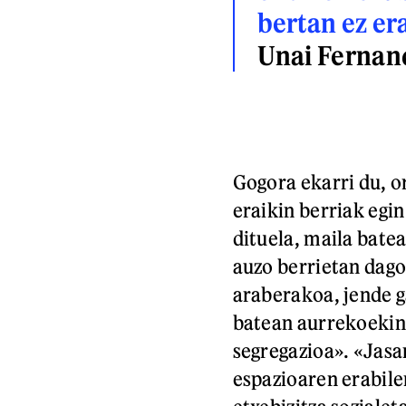
bertan ez er
Unai Fernan
Gogora ekarri du, o
eraikin berriak egi
dituela, maila bate
auzo berrietan dago
araberakoa, jende g
batean aurrekoekin 
segregazioa». «Jasa
espazioaren erabile