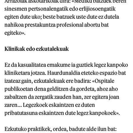
Arrazoiak askotarikoak dira: «Mediku batzuek beren
sinesmen pertsonalengatik edo erlijiosoengatik
egiten dute uko; beste batzuek uste dute ez dutela
nahikoa prestakuntza profesional abortu bat
egiteko».
Klinikak edo ezkutalekuak
Ez da kasualitatea emakume ia guztiek legez kanpoko
kliniketara jotzea. Haurdunaldia eteteko espazio bat
izateaz gain, ezkutalekuak ere badira: «Ospitale
publikoetan dena gelditzen da gordeta, ahoz aho
zabaltzen da zergatik zauden han, zer egitera joan
zaren... Legezkoek eskaintzen ez duten
pribatutasuna eskaintzen dute legez kanpokoek».
Ezkutuko praktikek, ordea, badute alde ilun bat: