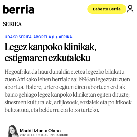
Babestu Berria
SERIEA
UDAKO SERIEA. ABORTUA (II). AFRIKA.
Legez kanpoko klinikak,
estigmaren ezkutaleku
Hegoafrika da haurdunaldia etetea legezko bilakatu
zuen Afrikako lehen herrialdea: 1996an legeztatu zuen
abortua. Halere, urtero egiten diren abortuen erdiak
baino gehiago legez kanpoko kliniketan egiten dituzte;
sinesmen kulturalek, erlijiosoek, sozialek eta politikoek
bultzatuta, eta beldurra eta lotsa tarteko.
Maddi Iztueta Olano
2023KO ABUZTUAREN 10A
00:00