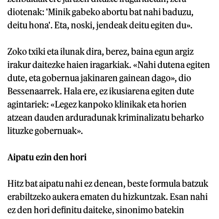
diotenak: 'Minik gabeko abortu bat nahi baduzu,
deitu hona'. Eta, noski, jendeak deitu egiten du».
Zoko txiki eta ilunak dira, berez, baina egun argiz
irakur daitezke haien iragarkiak. «Nahi dutena egiten
dute, eta gobernua jakinaren gainean dago», dio
Bessenaarrek. Hala ere, ez ikusiarena egiten dute
agintariek: «Legez kanpoko klinikak eta horien
atzean dauden arduradunak kriminalizatu beharko
lituzke gobernuak».
Aipatu ezin den hori
Hitz bat aipatu nahi ez denean, beste formula batzuk
erabiltzeko aukera ematen du hizkuntzak. Esan nahi
ez den hori definitu daiteke, sinonimo batekin