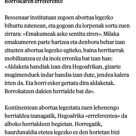
Borrokaren erreferente
Bessenaar institutuan zegoen abortua legezko
bihurtu zutenean, eta gogoan du lorpenak sortu zuen
zirrara: «Emakumeak aske sentitu ziren». Milaka
emakumeren parte hartzea eta denbora behar izan
zituzten abortua legezko egiteko, baina herritarrak
mobilizatzea ez da inoiz erronka bat izan han:
«Aldaketa handiak izan dira Hegoafrikan, gizarte
mugimenduek indar handia izan dute, jendea kalera
irten da. Eta horri esker gertatu dira aldaketak.
Borrokatzen dakien herrialde bat da».
Kontinentean abortua legeztatu zuen lehenengo
herrialdea izanagatik, Hegoafrika «erreferentea» da
alboko herrialdeen begietan. Horregatik,
haurdunaldia etetea legezko ez den horietan bizi