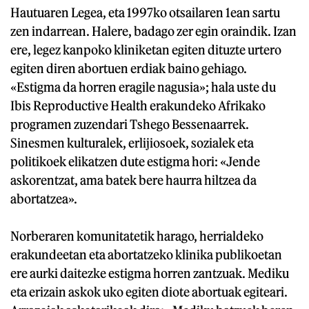
Hautuaren Legea, eta 1997ko otsailaren 1ean sartu
zen indarrean. Halere, badago zer egin oraindik. Izan
ere, legez kanpoko kliniketan egiten dituzte urtero
egiten diren abortuen erdiak baino gehiago.
«Estigma da horren eragile nagusia»; hala uste du
Ibis Reproductive Health erakundeko Afrikako
programen zuzendari Tshego Bessenaarrek.
Sinesmen kulturalek, erlijiosoek, sozialek eta
politikoek elikatzen dute estigma hori: «Jende
askorentzat, ama batek bere haurra hiltzea da
abortatzea».
Norberaren komunitatetik harago, herrialdeko
erakundeetan eta abortatzeko klinika publikoetan
ere aurki daitezke estigma horren zantzuak. Mediku
eta erizain askok uko egiten diote abortuak egiteari.