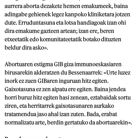
aurrera aborta dezakete hemen emakumeek, baina
adingabe gehienek legez kanpoko kliniketara jotzen
dute. Erruduntasuna eta lotsa handiagoak izan ohi
dira emakume gazteen artean; izan ere, beren
etxeetatik edo komunitateetatik botako dituzten
beldur dira asko».
Abortuaren estigma GIB giza immunoeskasiaren
birusarekin alderatzen du Bessenaarrek: «Urte luzez
inork ez zuen GIBaren inguruan hitz egiten.
Gaixotasuna ez zen aipatu ere egiten. Baina jendea
horri buruz hitz egiten hasi zenean, eztabaidak sortu
ziren, eta herritarrek gaixotasunaren aurkako
tratamendua jaso ahal izan zuten. Bada, erabat
normalizatu arte, berdin gertatuko da abortuarekin».