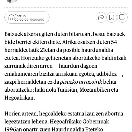
Entzun
00:00:00
00:00:00
Batzuek atzera egiten duten bitartean, beste batzuek
bide berriei ekiten diete. Afrika osatzen duten 54
herrialdeetatik 21etan da posible haurdunaldia
etetea. Horietako gehienetan abortatzeko baldintzak
zurrunak diren arren —haurdun dagoen
emakumearen bizitza arriskuan egotea, adibidez—,
zazpi herrialdetan ez da
pisuzko arrazoirik
behar
abortatzeko; hala nola Tunisian, Mozambiken eta
Hegoafrikan.
Horien artean, hegoaldeko estatua izan zen abortua
legeztatzen lehena. Hegoafrikako Gobernuak
1996an onartu zuen Haurdunaldia Eteteko