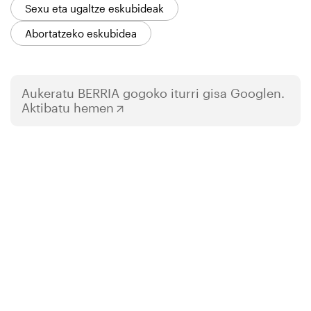
Sexu eta ugaltze eskubideak
Abortatzeko eskubidea
Aukeratu
BERRIA
gogoko iturri gisa Googlen.
Aktibatu hemen