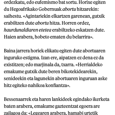
ordezkatu, edo eufemismo bat sortu. Horixe egiten
du Hegoafrikako Gobernuak
abortu
hitzarekin:
saihestu. «Agintariekin elkartzen garenean, gutxik
erabiltzen dute
abortu
hitza. Horren ordez,
haurdunaldiaren etetea
erabiltzeko eskatzen dute.
Haien arabera, hobeto ematen du belarrira».
Baina jarrera horiek elikatu egiten dute abortuaren
inguruko estigma. Izan ere, aipatzen ez dena ez da
existitzen; edo marjinala da, txarra. «Herrialdeko
emakume gutxik dute beren bikotekidearekin,
senideekin eta lagunekin abortuaren inguruan aske
hitz egiteko nahikoa konfiantza».
Bessenaarrek eta haren lankideek egindako ikerketa
baten arabera, emakume gazteentzat egoera are
zailagoa da: «Legearen arabera, hamabi urtetik