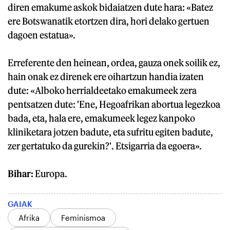
diren emakume askok bidaiatzen dute hara: «Batez
ere Botswanatik etortzen dira, hori delako gertuen
dagoen estatua».
Erreferente den heinean, ordea, gauza onek soilik ez,
hain onak ez direnek ere oihartzun handia izaten
dute: «Alboko herrialdeetako emakumeek zera
pentsatzen dute: 'Ene, Hegoafrikan abortua legezkoa
bada, eta, hala ere, emakumeek legez kanpoko
kliniketara jotzen badute, eta sufritu egiten badute,
zer gertatuko da gurekin?'. Etsigarria da egoera».
Bihar:
Europa.
GAIAK
Afrika
Feminismoa