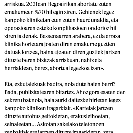
arriskua. 2021ean Hegoafrikan abortatu zuten
emakumeen %70 hil egin ziren. Gehienek legez
kanpoko kliniketan eten zuten haurdunaldia, eta
operazioaren osteko konplikazioen ondorioz hil
ziren ia denak. Bessenaarren arabera, ez da erraza
klinika horietara joaten diren emakume guztien
datuak lortzea, baina «joaten diren guztiek jartzen
dituzte beren bizitzak arriskuan, nahiz eta
herrialdean, berez, abortua legezkoa izan».
Eta, ezkutalekuak badira, nola dute haien berri?
Bada, publizitatearen bitartez. Ahoz gora esaten den
sekretu bat nola, hala aurki daitezke hirietan legez
kanpoko kliniken iragarkiak. «Kartelak jartzen
dituzte autobus geltokietan, erakusleihoetan,
seinaleetan... Askotan sakelako telefonoen
zenbakiak ere jartzen dituzte iragarkietan, zera