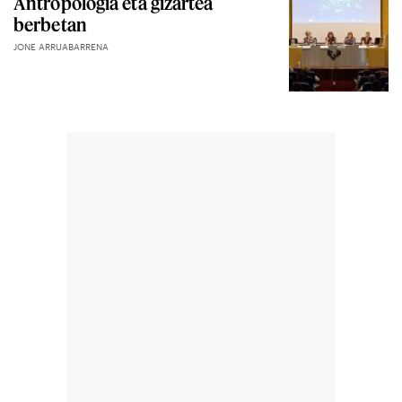
Antropologia eta gizartea
berbetan
JONE ARRUABARRENA