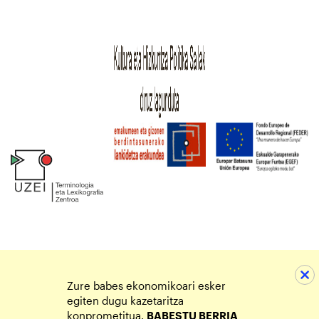
Zure babes ekonomikoari esker
egiten dugu kazetaritza
konprometitua.
BABESTU BERRIA