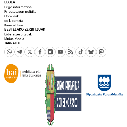
LEGEA
Lege informazioa
Pribatutasun politika
Cookieak
cc Lizentzia
Kanal etikoa
BESTELAKO ZERBITZUAK
Bidera zerbitzuak
Midas Media
JARRAITU