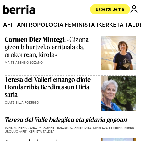
Babestu Berria
AFIT ANTROPOLOGIA FEMINISTA IKERKETA TALD
Carmen Diez Mintegi:
«Gizona
gizon bihurtzeko errituala da,
orokorrean, kirola»
MAITE ASENSIO LOZANO
Teresa del Valleri emango diote
Hondarribia Berdintasun Hiria
saria
OLATZ SILVA RODRIGO
Teresa del Valle bidegilea eta gidaria gogoan
JONE M. HERNÁNDEZ, MARGARET BULLEN, CARMEN DÍEZ, MARI LUZ ESTEBAN, MIREN
URQUIJO (AFIT IKERKETA TALDEA)