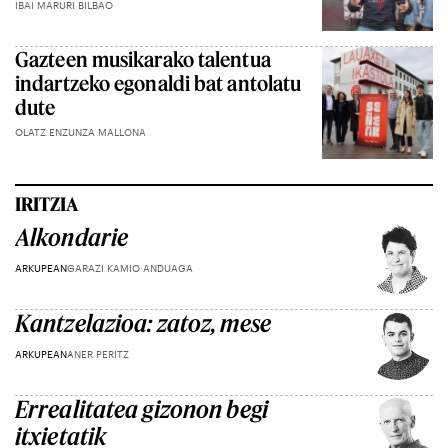
IBAI MARURI BILBAO
Gazteen musikarako talentua
indartzeko egonaldi bat antolatu
dute
OLATZ ENZUNZA MALLONA
IRITZIA
Alkondarie
ARKUPEAN
GARAZI KAMIO ANDUAGA
Kantzelazioa: zatoz, mese
ARKUPEAN
ANER PERITZ
Errealitatea gizonon begi
itxietatik