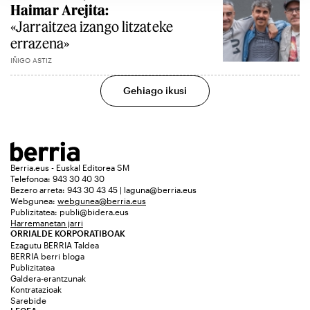
Haimar Arejita:
«Jarraitzea izango litzateke
errazena»
IÑIGO ASTIZ
Gehiago ikusi
Berria.eus - Euskal Editorea SM
Telefonoa: 943 30 40 30
Bezero arreta: 943 30 43 45 | laguna@berria.eus
Webgunea:
webgunea@berria.eus
Publizitatea:
publi@bidera.eus
Harremanetan jarri
ORRIALDE KORPORATIBOAK
Ezagutu BERRIA Taldea
BERRIA berri bloga
Publizitatea
Galdera-erantzunak
Kontratazioak
Sarebide