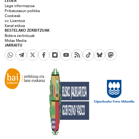
LEGEA
Lege informazioa
Pribatutasun politika
Cookieak
cc Lizentzia
Kanal etikoa
BESTELAKO ZERBITZUAK
Bidera zerbitzuak
Midas Media
JARRAITU