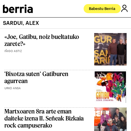
Babestu Berria
SARDUI, ALEX
«Joe, Gatibu, noiz bueltatuko
zarete?»
IÑIGO ASTIZ
'Bixotza suten' Gatiburen
agurrean
URKO ANSA
Martxoaren 8ra arte eman
daiteke izena II. Señeak Bizkaia
rock campuserako