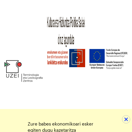
Zure babes ekonomikoari esker
egiten dugu kazetaritza