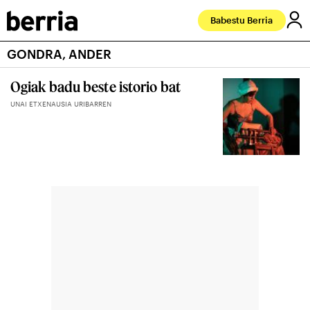
Babestu Berria
GONDRA, ANDER
Ogiak badu beste istorio bat
UNAI ETXENAUSIA URIBARREN