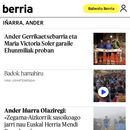
Babestu Berria
IÑARRA, ANDER
Ander Gerrikaetxebarria eta
Maria Victoria Soler garaile
Ehunmiliak proban
Badok hamahiru
UNAI UGARTEMENDIA
Ander Iñarra Olaziregi:
«Zegama-Aizkorrik sasoikoago
jarri nau Euskal Herria Mendi