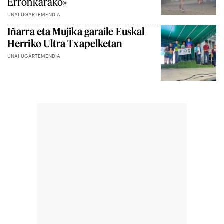
Erronkarako»
UNAI UGARTEMENDIA
Iñarra eta Mujika garaile Euskal
Herriko Ultra Txapelketan
UNAI UGARTEMENDIA