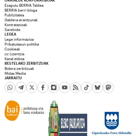
ORRIALDE KORPORATIBOAK
Ezagutu BERRIA Taldea
BERRIA berri bloga
Publizitatea
Galdera-erantzunak
Kontratazioak
Sarebide
LEGEA
Lege informazioa
Pribatutasun politika
Cookieak
cc Lizentzia
Kanal etikoa
BESTELAKO ZERBITZUAK
Bidera zerbitzuak
Midas Media
JARRAITU