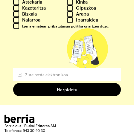
Astekaria
Kinka
Kazetaritza
Gipuzkoa
Bizkaia
Araba
Nafarroa
Iparraldea
Izena ematean
pribatutasun politika
onartzen duzu.
Berria.eus - Euskal Editorea SM
Telefonoa: 943 30 40 30