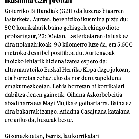
Ikusmina G2H proban
Goierriko Bi Handiak (G2H) da luzeraz bigarren
lasterketa. Aurten, berebiziko ikusmina piztu du:
500 korrikalarik baino gehiagok ekingo diote
probari gaur, 23:00etan. Lasterketaren datuak ez
dira nolanahikoak: 90 kilometro luze da, eta 5.500
metroko desnibel positiboa du. Aurtengoak
inoizko lehiarik biziena izatea espero da:
ultramaratoiko Euskal Herriko Kopa dago jokoan,
eta horretan zehaztuko da nor den txapelduna
emakumezkoetan. Lehia horretan bi korrikalari
dabiltza denen gainetik: Oihana Azkorbebeitia
abadiñarra eta Mayi Mujika elgoibartarra. Baina ez
dira bakarrak izango. Ariadna Casajuana katalana
ere ariko da, besteak beste.
Gizonezkoetan, berriz, lau korrikalari