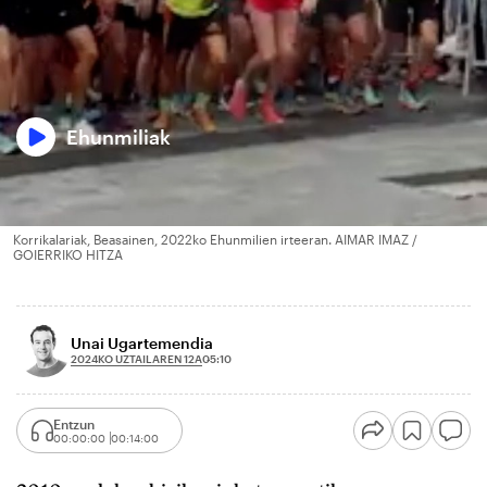
Ehunmiliak
Korrikalariak, Beasainen, 2022ko Ehunmilien irteeran. AIMAR IMAZ /
GOIERRIKO HITZA
Unai Ugartemendia
2024KO UZTAILAREN 12A
05:10
Entzun
00:00:00
00:14:00