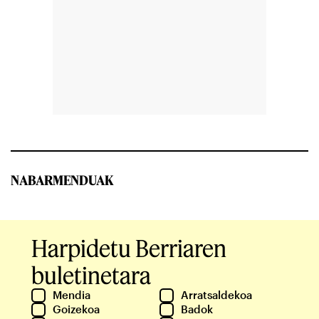
NABARMENDUAK
Harpidetu Berriaren
buletinetara
Mendia
Arratsaldekoa
Goizekoa
Badok