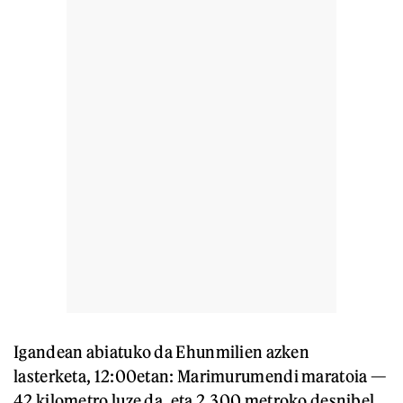
Igandean abiatuko da Ehunmilien azken
lasterketa, 12:00etan: Marimurumendi maratoia —
42 kilometro luze da, eta 2.300 metroko desnibel