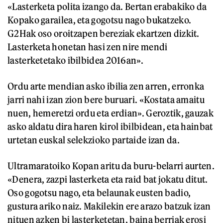
«Lasterketa polita izango da. Bertan erabakiko da
Kopako garailea, eta gogotsu nago bukatzeko.
G2Hak oso oroitzapen bereziak ekartzen dizkit.
Lasterketa honetan hasi zen nire mendi
lasterketetako ibilbidea 2016an».
Ordu arte mendian asko ibilia zen arren, erronka
jarri nahi izan zion bere buruari. «Kostata amaitu
nuen, hemeretzi ordu eta erdian». Geroztik, gauzak
asko aldatu dira haren kirol ibilbidean, eta hainbat
urtetan euskal selekzioko partaide izan da.
Ultramaratoiko Kopan aritu da buru-belarri aurten.
«Denera, zazpi lasterketa eta raid bat jokatu ditut.
Oso gogotsu nago, eta belaunak eusten badio,
gustura ariko naiz. Makilekin ere arazo batzuk izan
nituen azken bi lasterketetan, baina berriak erosi