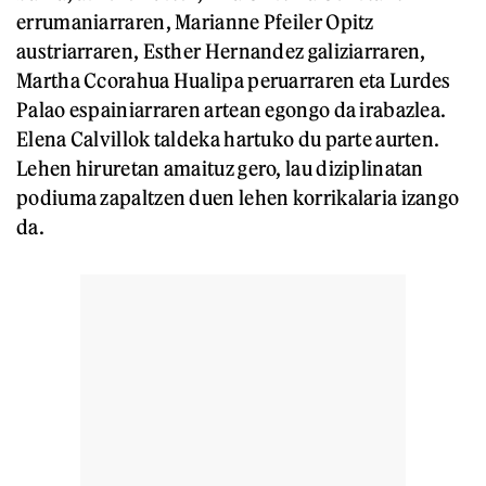
errumaniarraren, Marianne Pfeiler Opitz
austriarraren, Esther Hernandez galiziarraren,
Martha Ccorahua Hualipa peruarraren eta Lurdes
Palao espainiarraren artean egongo da irabazlea.
Elena Calvillok taldeka hartuko du parte aurten.
Lehen hiruretan amaituz gero, lau diziplinatan
podiuma zapaltzen duen lehen korrikalaria izango
da.