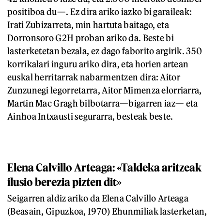
positiboa du—. Ez dira ariko iazko bi garaileak:
Irati Zubizarreta, min hartuta baitago, eta
Dorronsoro G2H proban ariko da. Beste bi
lasterketetan bezala, ez dago faborito argirik. 350
korrikalari inguru ariko dira, eta horien artean
euskal herritarrak nabarmentzen dira: Aitor
Zunzunegi legorretarra, Aitor Mimenza elorriarra,
Martin Mac Gragh bilbotarra—bigarren iaz— eta
Ainhoa Intxausti segurarra, besteak beste.
Elena Calvillo Arteaga: «Taldeka aritzeak
ilusio berezia pizten dit»
Seigarren aldiz ariko da Elena Calvillo Arteaga
(Beasain, Gipuzkoa, 1970) Ehunmiliak lasterketan,