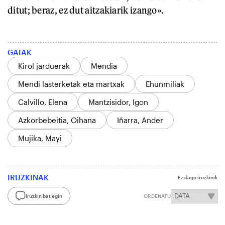
ditut; beraz, ez dut aitzakiarik izango».
GAIAK
Kirol jarduerak
Mendia
Mendi lasterketak eta martxak
Ehunmiliak
Calvillo, Elena
Mantzisidor, Igon
Azkorbebeitia, Oihana
Iñarra, Ander
Mujika, Mayi
IRUZKINAK
Ez dago iruzkinik
Iruzkin bat egin
ORDENATU