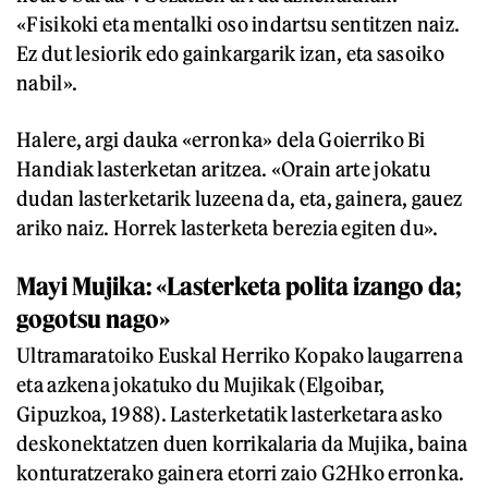
«Fisikoki eta mentalki oso indartsu sentitzen naiz.
Ez dut lesiorik edo gainkargarik izan, eta sasoiko
nabil».
Halere, argi dauka «erronka» dela Goierriko Bi
Handiak lasterketan aritzea. «Orain arte jokatu
dudan lasterketarik luzeena da, eta, gainera, gauez
ariko naiz. Horrek lasterketa berezia egiten du».
Mayi Mujika: «Lasterketa polita izango da;
gogotsu nago»
Ultramaratoiko Euskal Herriko Kopako laugarrena
eta azkena jokatuko du Mujikak (Elgoibar,
Gipuzkoa, 1988). Lasterketatik lasterketara asko
deskonektatzen duen korrikalaria da Mujika, baina
konturatzerako gainera etorri zaio G2Hko erronka.