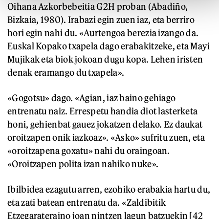
Oihana Azkorbebeitia G2H proban (Abadiño,
Bizkaia, 1980). Irabazi egin zuen iaz, eta berriro
hori egin nahi du. «Aurtengoa berezia izango da.
Euskal Kopako txapela dago erabakitzeke, eta Mayi
Mujikak eta biok jokoan dugu kopa. Lehen iristen
denak eramango du txapela».
«Gogotsu» dago. «Agian, iaz baino gehiago
entrenatu naiz. Errespetu handia diot lasterketa
honi, gehienbat gauez jokatzen delako. Ez daukat
oroitzapen onik iazkoaz». «Asko» sufritu zuen, eta
«oroitzapena goxatu» nahi du oraingoan.
«Oroitzapen polita izan nahiko nuke».
Ibilbidea ezagutu arren, ezohiko erabakia hartu du,
eta zati batean entrenatu da. «Zaldibitik
Etzegarateraino joan nintzen lagun batzuekin [42