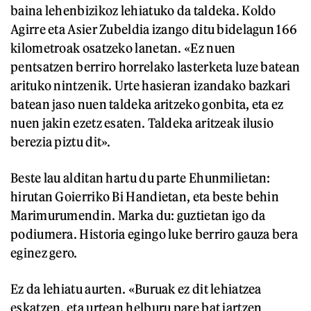
baina lehenbizikoz lehiatuko da taldeka. Koldo
Agirre eta Asier Zubeldia izango ditu bidelagun 166
kilometroak osatzeko lanetan. «Ez nuen
pentsatzen berriro horrelako lasterketa luze batean
arituko nintzenik. Urte hasieran izandako bazkari
batean jaso nuen taldeka aritzeko gonbita, eta ez
nuen jakin ezetz esaten. Taldeka aritzeak ilusio
berezia piztu dit».
Beste lau alditan hartu du parte Ehunmilietan:
hirutan Goierriko Bi Handietan, eta beste behin
Marimurumendin. Marka du: guztietan igo da
podiumera. Historia egingo luke berriro gauza bera
eginez gero.
Ez da lehiatu aurten. «Buruak ez dit lehiatzea
eskatzen, eta urtean helburu pare bat jartzen