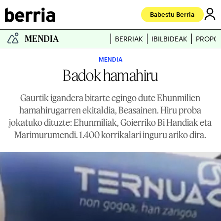
Babestu Berria
MENDIA
BERRIAK
IBILBIDEAK
PROPO
MENDIA
Badok hamahiru
Gaurtik igandera bitarte egingo dute Ehunmilien
hamahirugarren ekitaldia, Beasainen. Hiru proba
jokatuko dituzte: Ehunmiliak, Goierriko Bi Handiak eta
Marimurumendi. 1.400 korrikalari inguru ariko dira.