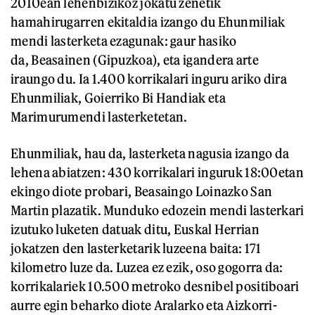
2010ean lehenbizikoz jokatu zenetik
hamahirugarren ekitaldia izango du Ehunmiliak
mendi lasterketa ezagunak: gaur hasiko
da, Beasainen (Gipuzkoa), eta igandera arte
iraungo du. Ia 1.400 korrikalari inguru ariko dira
Ehunmiliak, Goierriko Bi Handiak eta
Marimurumendi lasterketetan.
Ehunmiliak, hau da, lasterketa nagusia izango da
lehena abiatzen: 430 korrikalari inguruk 18:00etan
ekingo diote probari, Beasaingo Loinazko San
Martin plazatik. Munduko edozein mendi lasterkari
izutuko luketen datuak ditu, Euskal Herrian
jokatzen den lasterketarik luzeena baita: 171
kilometro luze da. Luzea ez ezik, oso gogorra da:
korrikalariek 10.500 metroko desnibel positiboari
aurre egin beharko diote Aralarko eta Aizkorri-