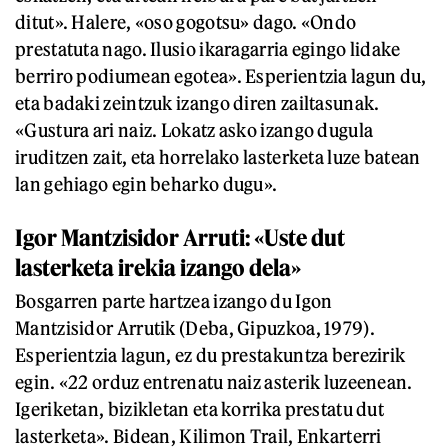
ditut». Halere, «oso gogotsu» dago. «Ondo
prestatuta nago. Ilusio ikaragarria egingo lidake
berriro podiumean egotea». Esperientzia lagun du,
eta badaki zeintzuk izango diren zailtasunak.
«Gustura ari naiz. Lokatz asko izango dugula
iruditzen zait, eta horrelako lasterketa luze batean
lan gehiago egin beharko dugu».
Igor Mantzisidor Arruti: «Uste dut
lasterketa irekia izango dela»
Bosgarren parte hartzea izango du Igon
Mantzisidor Arrutik (Deba, Gipuzkoa, 1979).
Esperientzia lagun, ez du prestakuntza berezirik
egin. «22 orduz entrenatu naiz asterik luzeenean.
Igeriketan, bizikletan eta korrika prestatu dut
lasterketa». Bidean, Kilimon Trail, Enkarterri