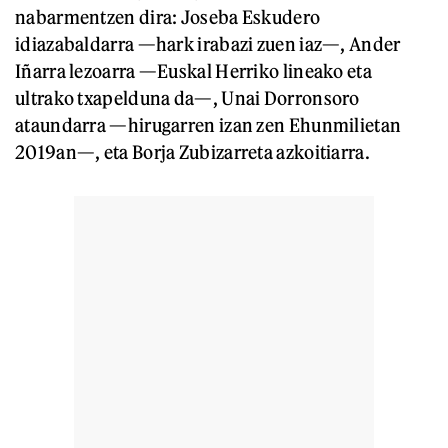
nabarmentzen dira: Joseba Eskudero
idiazabaldarra —hark irabazi zuen iaz—, Ander
Iñarra lezoarra —Euskal Herriko lineako eta
ultrako txapelduna da—, Unai Dorronsoro
ataundarra —hirugarren izan zen Ehunmilietan
2019an—, eta Borja Zubizarreta azkoitiarra.