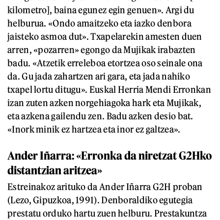
kilometro], baina egunez egin genuen». Argi du
helburua. «Ondo amaitzeko eta iazko denbora
jaisteko asmoa dut». Txapelarekin amesten duen
arren, «pozarren» egongo da Mujikak irabazten
badu. «Atzetik erreleboa etortzea oso seinale ona
da. Gu jada zahartzen ari gara, eta jada nahiko
txapel lortu ditugu». Euskal Herria Mendi Erronkan
izan zuten azken norgehiagoka hark eta Mujikak,
eta azkena gailendu zen. Badu azken desio bat.
«Inork minik ez hartzea eta inor ez galtzea».
Ander Iñarra: «Erronka da niretzat G2Hko
distantzian aritzea»
Estreinakoz arituko da Ander Iñarra G2H proban
(Lezo, Gipuzkoa, 1991). Denboraldiko egutegia
prestatu orduko hartu zuen helburu. Prestakuntza