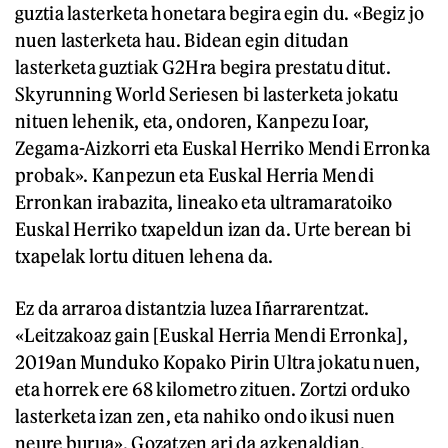
guztia lasterketa honetara begira egin du. «Begiz jo
nuen lasterketa hau. Bidean egin ditudan
lasterketa guztiak G2Hra begira prestatu ditut.
Skyrunning World Seriesen bi lasterketa jokatu
nituen lehenik, eta, ondoren, Kanpezu Ioar,
Zegama-Aizkorri eta Euskal Herriko Mendi Erronka
probak». Kanpezun eta Euskal Herria Mendi
Erronkan irabazita, lineako eta ultramaratoiko
Euskal Herriko txapeldun izan da. Urte berean bi
txapelak lortu dituen lehena da.
Ez da arraroa distantzia luzea Iñarrarentzat.
«Leitzakoaz gain [Euskal Herria Mendi Erronka],
2019an Munduko Kopako Pirin Ultra jokatu nuen,
eta horrek ere 68 kilometro zituen. Zortzi orduko
lasterketa izan zen, eta nahiko ondo ikusi nuen
neure burua». Gozatzen ari da azkenaldian.