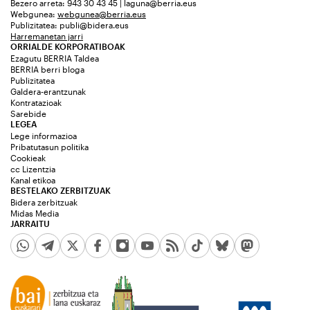
Bezero arreta: 943 30 43 45 | laguna@berria.eus
Webgunea:
webgunea@berria.eus
Publizitatea:
publi@bidera.eus
Harremanetan jarri
ORRIALDE KORPORATIBOAK
Ezagutu BERRIA Taldea
BERRIA berri bloga
Publizitatea
Galdera-erantzunak
Kontratazioak
Sarebide
LEGEA
Lege informazioa
Pribatutasun politika
Cookieak
cc Lizentzia
Kanal etikoa
BESTELAKO ZERBITZUAK
Bidera zerbitzuak
Midas Media
JARRAITU