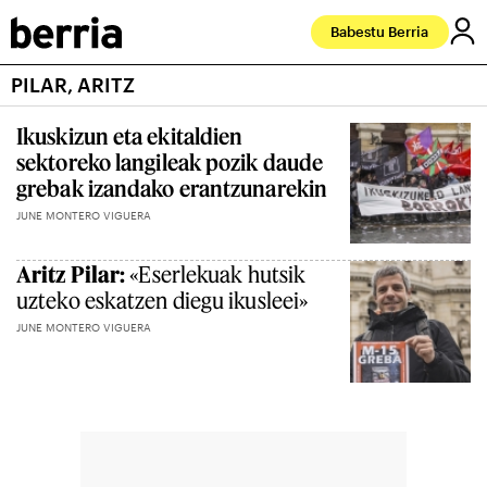
Babestu Berria
PILAR, ARITZ
Ikuskizun eta ekitaldien
sektoreko langileak pozik daude
grebak izandako erantzunarekin
JUNE MONTERO VIGUERA
Aritz Pilar:
«Eserlekuak hutsik
uzteko eskatzen diegu ikusleei»
JUNE MONTERO VIGUERA