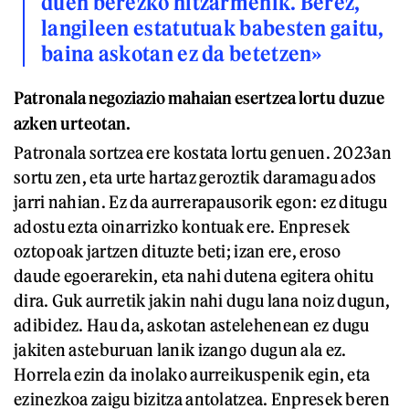
duen berezko hitzarmenik. Berez,
langileen estatutuak babesten gaitu,
baina askotan ez da betetzen»
Patronala negoziazio mahaian esertzea lortu duzue
azken urteotan.
Patronala sortzea ere kostata lortu genuen. 2023an
sortu zen, eta urte hartaz geroztik daramagu ados
jarri nahian. Ez da aurrerapausorik egon: ez ditugu
adostu ezta oinarrizko kontuak ere. Enpresek
oztopoak jartzen dituzte beti; izan ere, eroso
daude egoerarekin, eta nahi dutena egitera ohitu
dira. Guk aurretik jakin nahi dugu lana noiz dugun,
adibidez. Hau da, askotan astelehenean ez dugu
jakiten asteburuan lanik izango dugun ala ez.
Horrela ezin da inolako aurreikuspenik egin, eta
ezinezkoa zaigu bizitza antolatzea. Enpresek beren