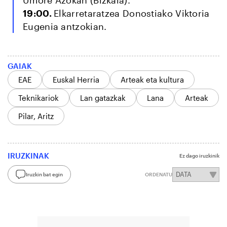
Umore Azokan (Bizkaia).
19:00.
Elkarretaratzea Donostiako Viktoria
Eugenia antzokian.
GAIAK
EAE
Euskal Herria
Arteak eta kultura
Teknikariok
Lan gatazkak
Lana
Arteak
Pilar, Aritz
IRUZKINAK
Ez dago iruzkinik
Iruzkin bat egin
ORDENATU