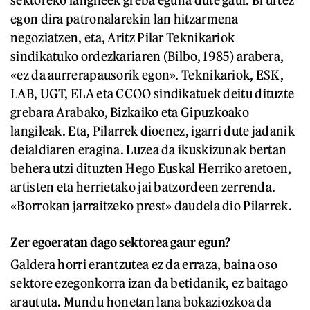
sektoreko langileek greba eguna dute gaur. Bi urtez
egon dira patronalarekin lan hitzarmena
negoziatzen, eta, Aritz Pilar Teknikariok
sindikatuko ordezkariaren (Bilbo, 1985) arabera,
«ez da aurrerapausorik egon». Teknikariok, ESK,
LAB, UGT, ELA eta CCOO sindikatuek deitu dituzte
grebara Arabako, Bizkaiko eta Gipuzkoako
langileak. Eta, Pilarrek dioenez, igarri dute jadanik
deialdiaren eragina. Luzea da ikuskizunak bertan
behera utzi dituzten Hego Euskal Herriko aretoen,
artisten eta herrietako jai batzordeen zerrenda.
«Borrokan jarraitzeko prest» daudela dio Pilarrek.
Zer egoeratan dago sektorea gaur egun?
Galdera horri erantzutea ez da erraza, baina oso
sektore ezegonkorra izan da betidanik, ez baitago
araututa. Mundu honetan lana bokaziozkoa da