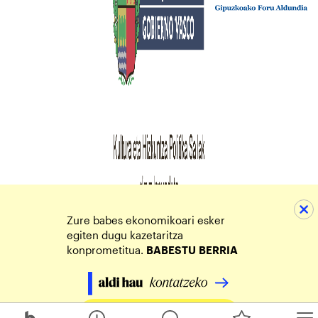
Zure babes ekonomikoari esker
egiten dugu kazetaritza
konprometitua.
BABESTU
BERRIA
Egin zure ekarpena