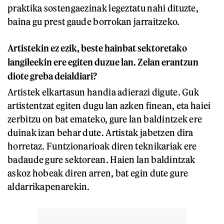
praktika sostengaezinak legeztatu nahi dituzte,
baina gu prest gaude borrokan jarraitzeko.
Artistekin ez ezik, beste hainbat sektoretako
langileekin ere egiten duzue lan. Zelan erantzun
diote greba deialdiari?
Artistek elkartasun handia adierazi digute. Guk
artistentzat egiten dugu lan azken finean, eta haiei
zerbitzu on bat emateko, gure lan baldintzek ere
duinak izan behar dute. Artistak jabetzen dira
horretaz. Funtzionarioak diren teknikariak ere
badaude gure sektorean. Haien lan baldintzak
askoz hobeak diren arren, bat egin dute gure
aldarrikapenarekin.