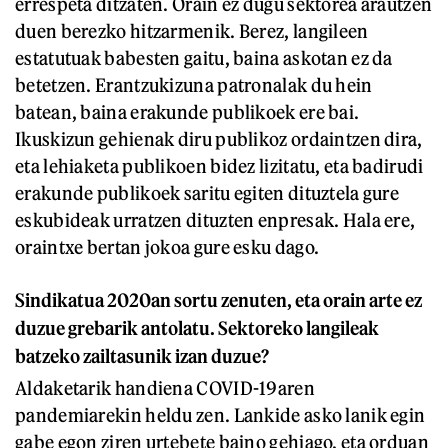
errespeta ditzaten. Orain ez dugu sektorea arautzen
duen berezko hitzarmenik. Berez, langileen
estatutuak babesten gaitu, baina askotan ez da
betetzen. Erantzukizuna patronalak du hein
batean, baina erakunde publikoek ere bai.
Ikuskizun gehienak diru publikoz ordaintzen dira,
eta lehiaketa publikoen bidez lizitatu, eta badirudi
erakunde publikoek saritu egiten dituztela gure
eskubideak urratzen dituzten enpresak. Hala ere,
oraintxe bertan jokoa gure esku dago.
Sindikatua 2020an sortu zenuten, eta orain arte ez
duzue grebarik antolatu. Sektoreko langileak
batzeko zailtasunik izan duzue?
Aldaketarik handiena COVID-19aren
pandemiarekin heldu zen. Lankide asko lanik egin
gabe egon ziren urtebete baino gehiago, eta orduan