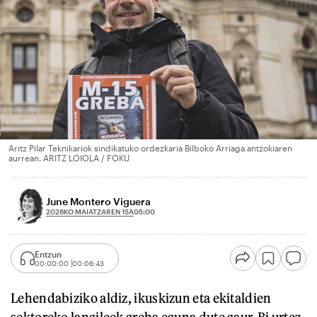
Aritz Pilar Teknikariok sindikatuko ordezkaria Bilboko Arriaga antzokiaren
aurrean. ARITZ LOIOLA / FOKU
June Montero Viguera
2026KO MAIATZAREN 15A
05:00
Entzun
00:00:00
00:06:43
Lehendabiziko aldiz, ikuskizun eta ekitaldien