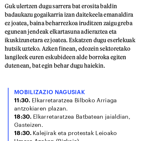
Guk ulertzen dugu sarrera bat erosita baldin
badaukazu gogaikarria izan daitekeela emanaldira
ez joatea, baina beharrezkoa iruditzen zaigu greba
egunean jendeak elkartasuna adieraztea eta
ikuskizunetara ez joatea. Eskatzen dugu eserlekuak
hutsik uzteko. Azken finean, edozein sektoretako
langileek euren eskubideen alde borroka egiten
dutenean, bat egin behar dugu haiekin.
MOBILIZAZIO NAGUSIAK
11:30.
Elkarretaratzea Bilboko Arriaga
antzokiaren plazan.
18:30.
Elkarretaratzea Batbatean jaialdian,
Gasteizen.
18:30.
Kalejirak eta protestak Leioako