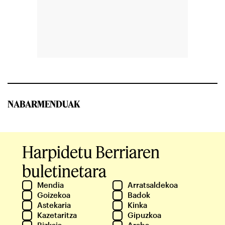
NABARMENDUAK
Harpidetu Berriaren
buletinetara
Mendia
Arratsaldekoa
Goizekoa
Badok
Astekaria
Kinka
Kazetaritza
Gipuzkoa