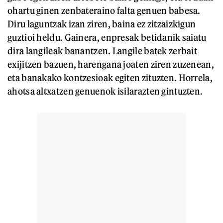
ohartu ginen zenbateraino falta genuen babesa.
Diru laguntzak izan ziren, baina ez zitzaizkigun
guztioi heldu. Gainera, enpresak betidanik saiatu
dira langileak banantzen. Langile batek zerbait
exijitzen bazuen, harengana joaten ziren zuzenean,
eta banakako kontzesioak egiten zituzten. Horrela,
ahotsa altxatzen genuenok isilarazten gintuzten.