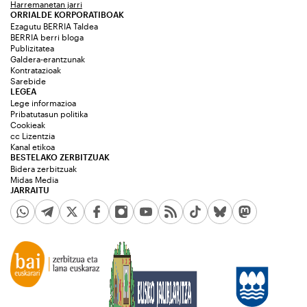
Harremanetan jarri
ORRIALDE KORPORATIBOAK
Ezagutu BERRIA Taldea
BERRIA berri bloga
Publizitatea
Galdera-erantzunak
Kontratazioak
Sarebide
LEGEA
Lege informazioa
Pribatutasun politika
Cookieak
cc Lizentzia
Kanal etikoa
BESTELAKO ZERBITZUAK
Bidera zerbitzuak
Midas Media
JARRAITU