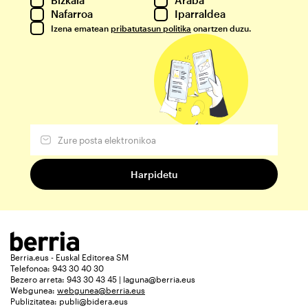
Bizkaia
Araba
Nafarroa
Iparraldea
Izena ematean
pribatutasun politika
onartzen duzu.
Berria.eus - Euskal Editorea SM
Telefonoa: 943 30 40 30
Bezero arreta: 943 30 43 45 | laguna@berria.eus
Webgunea:
webgunea@berria.eus
Publizitatea:
publi@bidera.eus