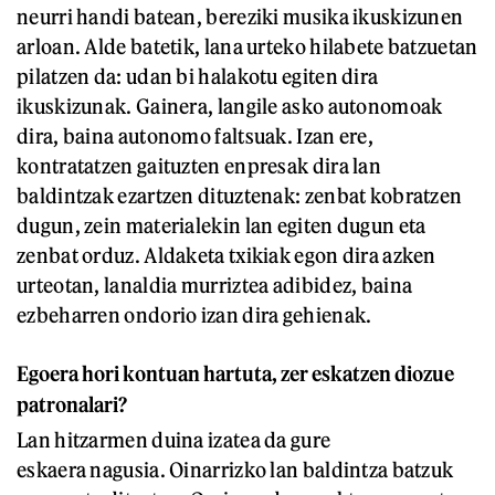
neurri handi batean, bereziki musika ikuskizunen
arloan. Alde batetik, lana urteko hilabete batzuetan
pilatzen da: udan bi halakotu egiten dira
ikuskizunak. Gainera, langile asko autonomoak
dira, baina autonomo faltsuak. Izan ere,
kontratatzen gaituzten enpresak dira lan
baldintzak ezartzen dituztenak: zenbat kobratzen
dugun, zein materialekin lan egiten dugun eta
zenbat orduz. Aldaketa txikiak egon dira azken
urteotan, lanaldia murriztea adibidez, baina
ezbeharren ondorio izan dira gehienak.
Egoera hori kontuan hartuta, zer eskatzen diozue
patronalari?
Lan hitzarmen duina izatea da gure
eskaera nagusia. Oinarrizko lan baldintza batzuk