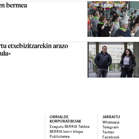
ren bermea
rtu etxebizitzarekin arazo
gula»
ORRIALDE
JARRAITU
KORPORATIBOAK
Whatsapp
Ezagutu BERRIA Taldea
Telegram
BERRIA berri bloga
Twitter
Publizitatea
Facebook