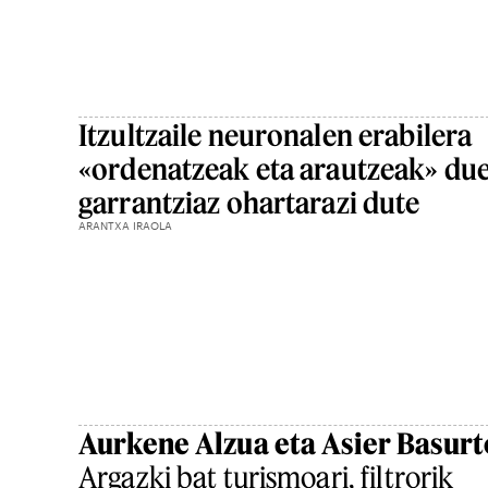
Itzultzaile neuronalen erabilera
«ordenatzeak eta arautzeak» du
garrantziaz ohartarazi dute
ARANTXA IRAOLA
Aurkene Alzua eta Asier Basurt
Argazki bat turismoari, filtrorik