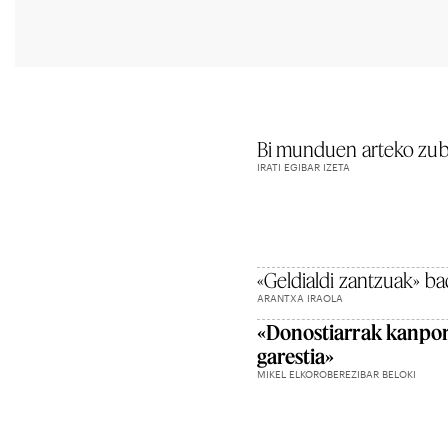
Bi munduen arteko zubi
IRATI EGIBAR IZETA
«Geldialdi zantzuak» ba
ARANTXA IRAOLA
«Donostiarrak kanpor
garestia»
MIKEL ELKOROBEREZIBAR BELOKI