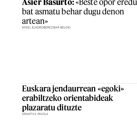
Asier Basurto:
«Beste opor ered
bat asmatu behar dugu denon
artean»
MIKEL ELKOROBEREZIBAR BELOKI
Euskara jendaurrean «egoki»
erabiltzeko orientabideak
plazaratu dituzte
ARANTXA IRAOLA