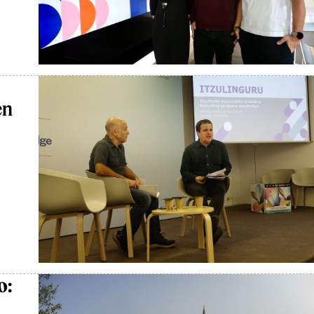
en
o: