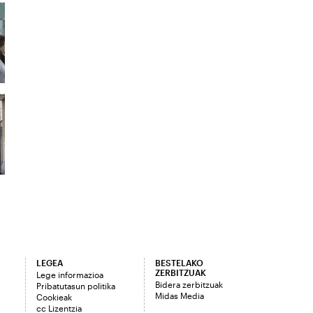
LEGEA
BESTELAKO
ZERBITZUAK
Lege informazioa
Bidera zerbitzuak
Pribatutasun politika
Midas Media
Cookieak
cc Lizentzia