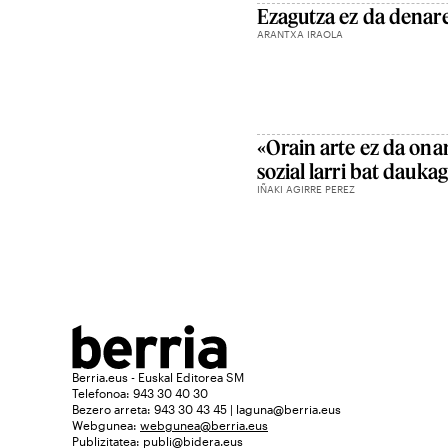
Ezagutza ez da dena
ARANTXA IRAOLA
«Orain arte ez da ona
sozial larri bat dauka
IÑAKI AGIRRE PEREZ
Berria.eus - Euskal Editorea SM
Telefonoa: 943 30 40 30
Bezero arreta: 943 30 43 45 | laguna@berria.eus
Webgunea:
webgunea@berria.eus
Publizitatea:
publi@bidera.eus