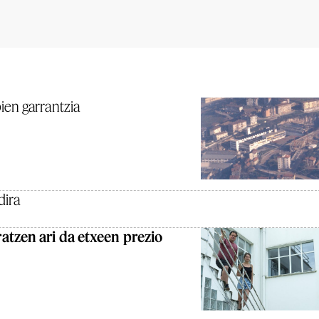
en garrantzia
dira
atzen ari da etxeen prezio