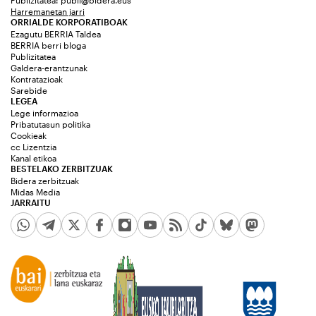
Publizitatea:
publi@bidera.eus
Harremanetan jarri
ORRIALDE KORPORATIBOAK
Ezagutu BERRIA Taldea
BERRIA berri bloga
Publizitatea
Galdera-erantzunak
Kontratazioak
Sarebide
LEGEA
Lege informazioa
Pribatutasun politika
Cookieak
cc Lizentzia
Kanal etikoa
BESTELAKO ZERBITZUAK
Bidera zerbitzuak
Midas Media
JARRAITU