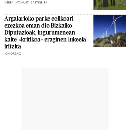
NEREA INTXAUSTI CASTIÑEIRA
Argalarioko parke eolikoari
ezezkoa eman dio Bizkaiko
Diputazioak, ingurumenean
kalte «kritikoa» eraginen lukeela
iritzita
ION ORZAIZ