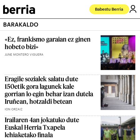
Babestu Berria
BARAKALDO
«Ez, frankismo garaian ez ginen
hobeto bizi»
JUNE MONTERO VIGUERA
Eragile sozialek salatu dute
150etik gora lagunek kale
gorrian lo egin behar izan dutela
Iruñean, hotzaldi betean
ION ORZAIZ
Irailaren 4an jokatuko dute
Euskal Herria Txapela
lehiaketako finala