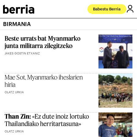
Babestu Berria
BIRMANIA
Beste urrats bat Myanmarko
junta militarra zilegitzeko
JAKES GOSTIN ETXANIZ
Mae Sot, Myanmarko iheslarien
hiria
OLATZ URKIA
Than Zin:
«Ez dute inoiz lortuko
Thailandiako herritartasuna»
OLATZ URKIA