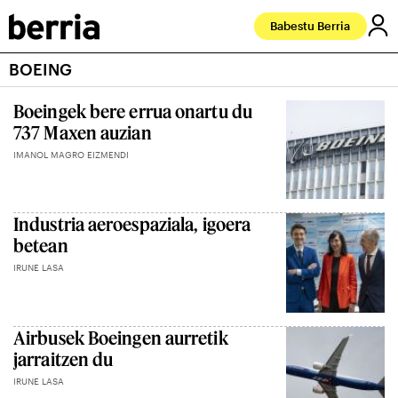
Babestu Berria
BOEING
Boeingek bere errua onartu du
737 Maxen auzian
IMANOL MAGRO EIZMENDI
Industria aeroespaziala, igoera
betean
IRUNE LASA
Airbusek Boeingen aurretik
jarraitzen du
IRUNE LASA