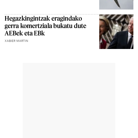
Hegazkingintzak eragindako
gerra komertziala bukatu dute
AEBek eta EBk
XABIER MARTIN