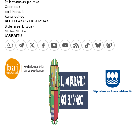
Pribatutasun politika
Cookieak
cc Lizentzia
Kanal etikoa
BESTELAKO ZERBITZUAK
Bidera zerbitzuak
Midas Media
JARRAITU