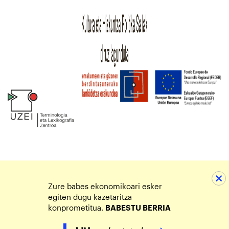
Zure babes ekonomikoari esker
egiten dugu kazetaritza
konprometitua.
BABESTU BERRIA