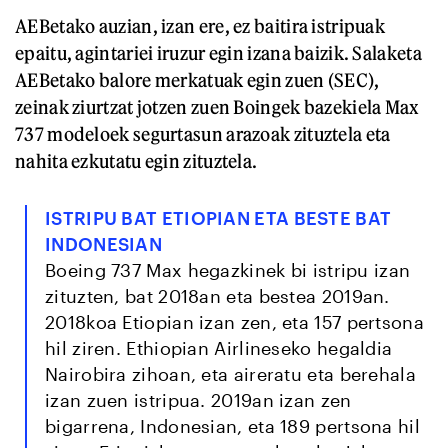
AEBetako auzian, izan ere, ez baitira istripuak
epaitu, agintariei iruzur egin izana baizik. Salaketa
AEBetako balore merkatuak egin zuen (SEC),
zeinak ziurtzat jotzen zuen Boingek bazekiela Max
737 modeloek segurtasun arazoak zituztela eta
nahita ezkutatu egin zituztela.
ISTRIPU BAT ETIOPIAN ETA BESTE BAT
INDONESIAN
Boeing 737 Max hegazkinek bi istripu izan
zituzten, bat 2018an eta bestea 2019an.
2018koa Etiopian izan zen, eta 157 pertsona
hil ziren. Ethiopian Airlineseko hegaldia
Nairobira zihoan, eta aireratu eta berehala
izan zuen istripua. 2019an izan zen
bigarrena, Indonesian, eta 189 pertsona hil