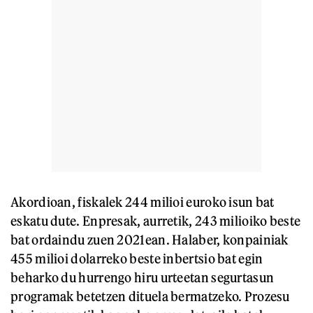
Akordioan, fiskalek 244 milioi euroko isun bat
eskatu dute. Enpresak, aurretik, 243 milioiko beste
bat ordaindu zuen 2021ean. Halaber, konpainiak
455 milioi dolarreko beste inbertsio bat egin
beharko du hurrengo hiru urteetan segurtasun
programak betetzen dituela bermatzeko. Prozesu