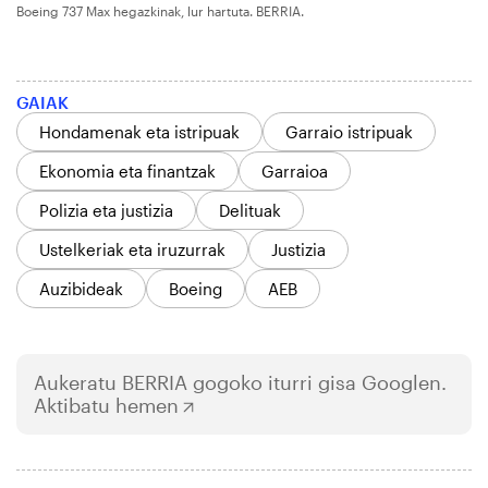
Boeing 737 Max hegazkinak, lur hartuta. BERRIA.
GAIAK
Hondamenak eta istripuak
Garraio istripuak
Ekonomia eta finantzak
Garraioa
Polizia eta justizia
Delituak
Ustelkeriak eta iruzurrak
Justizia
Auzibideak
Boeing
AEB
Aukeratu
BERRIA
gogoko iturri gisa Googlen.
Aktibatu hemen