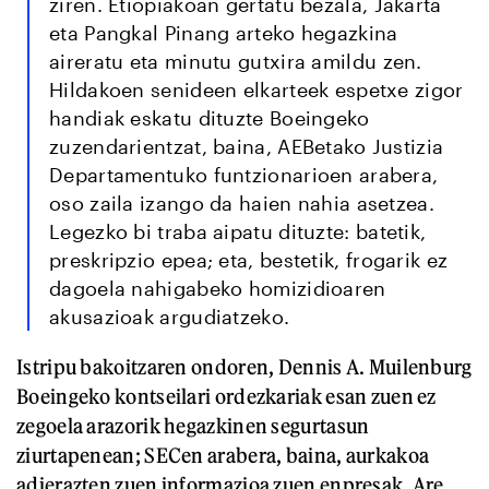
ziren. Etiopiakoan gertatu bezala, Jakarta
eta Pangkal Pinang arteko hegazkina
aireratu eta minutu gutxira amildu zen.
Hildakoen senideen elkarteek espetxe zigor
handiak eskatu dituzte Boeingeko
zuzendarientzat, baina, AEBetako Justizia
Departamentuko funtzionarioen arabera,
oso zaila izango da haien nahia asetzea.
Legezko bi traba aipatu dituzte: batetik,
preskripzio epea; eta, bestetik, frogarik ez
dagoela nahigabeko homizidioaren
akusazioak argudiatzeko.
Istripu bakoitzaren ondoren, Dennis A. Muilenburg
Boeingeko kontseilari ordezkariak esan zuen ez
zegoela arazorik hegazkinen segurtasun
ziurtapenean; SECen arabera, baina, aurkakoa
adierazten zuen informazioa zuen enpresak. Are