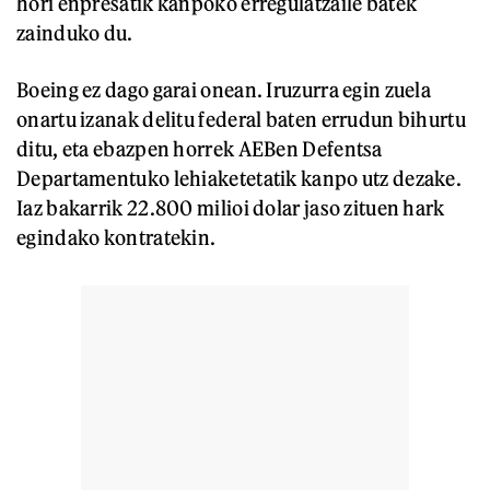
hori enpresatik kanpoko erregulatzaile batek
zainduko du.
Boeing ez dago garai onean. Iruzurra egin zuela
onartu izanak delitu federal baten errudun bihurtu
ditu, eta ebazpen horrek AEBen Defentsa
Departamentuko lehiaketetatik kanpo utz dezake.
Iaz bakarrik 22.800 milioi dolar jaso zituen hark
egindako kontratekin.