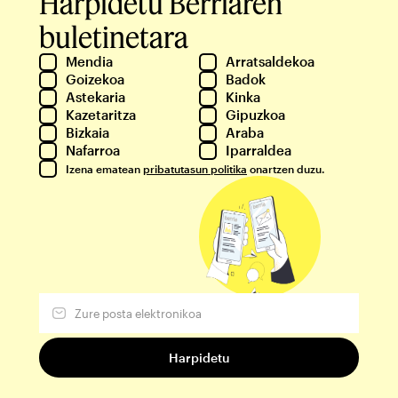
Harpidetu Berriaren
buletinetara
Mendia
Arratsaldekoa
Goizekoa
Badok
Astekaria
Kinka
Kazetaritza
Gipuzkoa
Bizkaia
Araba
Nafarroa
Iparraldea
Izena ematean
pribatutasun politika
onartzen duzu.