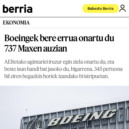
Babestu Berria
EKONOMIA
Boeingek bere errua onartu du
737 Maxen auzian
AEBetako agintariei iruzur egin ziela onartu du, eta
beste isun handi bat jasoko du, bigarrena. 345 pertsona
hil ziren hegazkin horiek izandako bi istripuetan.