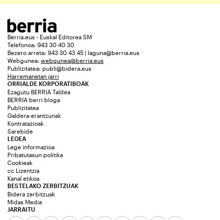
Berria.eus - Euskal Editorea SM
Telefonoa: 943 30 40 30
Bezero arreta: 943 30 43 45 | laguna@berria.eus
Webgunea:
webgunea@berria.eus
Publizitatea:
publi@bidera.eus
Harremanetan jarri
ORRIALDE KORPORATIBOAK
Ezagutu BERRIA Taldea
BERRIA berri bloga
Publizitatea
Galdera-erantzunak
Kontratazioak
Sarebide
LEGEA
Lege informazioa
Pribatutasun politika
Cookieak
cc Lizentzia
Kanal etikoa
BESTELAKO ZERBITZUAK
Bidera zerbitzuak
Midas Media
JARRAITU