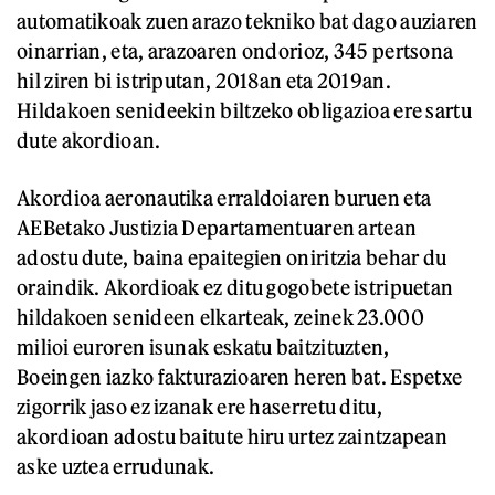
automatikoak zuen arazo tekniko bat dago auziaren
oinarrian, eta, arazoaren ondorioz, 345 pertsona
hil ziren bi istriputan, 2018an eta 2019an.
Hildakoen senideekin biltzeko obligazioa ere sartu
dute akordioan.
Akordioa aeronautika erraldoiaren buruen eta
AEBetako Justizia Departamentuaren artean
adostu dute, baina epaitegien oniritzia behar du
oraindik. Akordioak ez ditu gogobete istripuetan
hildakoen senideen elkarteak, zeinek 23.000
milioi euroren isunak eskatu baitzituzten,
Boeingen iazko fakturazioaren heren bat. Espetxe
zigorrik jaso ez izanak ere haserretu ditu,
akordioan adostu baitute hiru urtez zaintzapean
aske uztea errudunak.