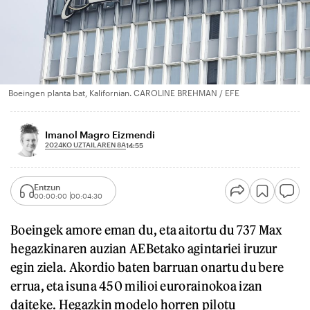
Boeingen planta bat, Kalifornian. CAROLINE BREHMAN / EFE
Imanol Magro Eizmendi
2024KO UZTAILAREN 8A
14:55
Entzun
00:00:00
00:04:30
Boeingek amore eman du, eta aitortu du 737 Max
hegazkinaren auzian AEBetako agintariei iruzur
egin ziela. Akordio baten barruan onartu du bere
errua, eta isuna 450 milioi eurorainokoa izan
daiteke. Hegazkin modelo horren pilotu