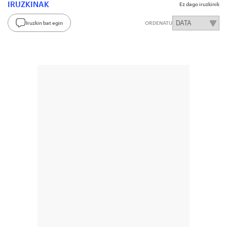
IRUZKINAK
Ez dago iruzkinik
Iruzkin bat egin
ORDENATU