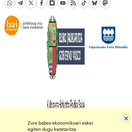
Zure babes ekonomikoari esker
egiten dugu kazetaritza