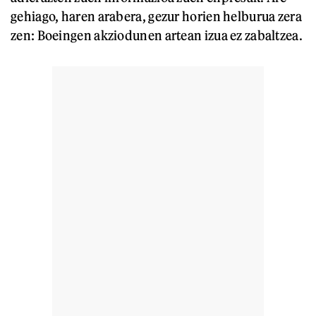
gehiago, haren arabera, gezur horien helburua zera
zen: Boeingen akziodunen artean izua ez zabaltzea.