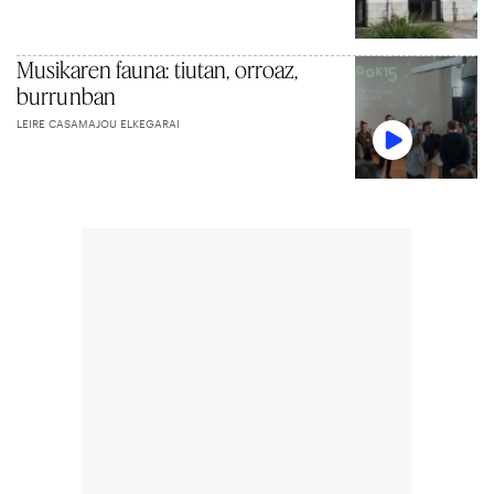
Musikaren fauna: tiutan, orroaz,
burrunban
LEIRE CASAMAJOU ELKEGARAI