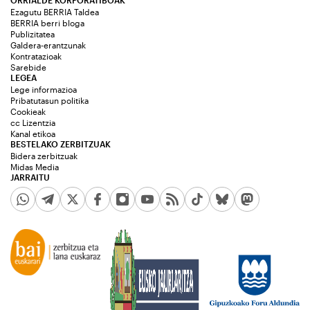
ORRIALDE KORPORATIBOAK
Ezagutu BERRIA Taldea
BERRIA berri bloga
Publizitatea
Galdera-erantzunak
Kontratazioak
Sarebide
LEGEA
Lege informazioa
Pribatutasun politika
Cookieak
cc Lizentzia
Kanal etikoa
BESTELAKO ZERBITZUAK
Bidera zerbitzuak
Midas Media
JARRAITU