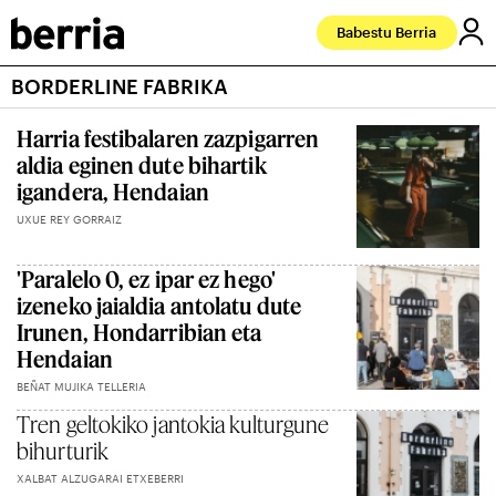
Babestu Berria
BORDERLINE FABRIKA
Harria festibalaren zazpigarren
aldia eginen dute bihartik
igandera, Hendaian
UXUE REY GORRAIZ
'Paralelo 0, ez ipar ez hego'
izeneko jaialdia antolatu dute
Irunen, Hondarribian eta
Hendaian
BEÑAT MUJIKA TELLERIA
Tren geltokiko jantokia kulturgune
bihurturik
XALBAT ALZUGARAI ETXEBERRI