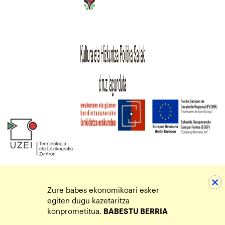
Zure babes ekonomikoari esker
egiten dugu kazetaritza
konprometitua.
BABESTU BERRIA