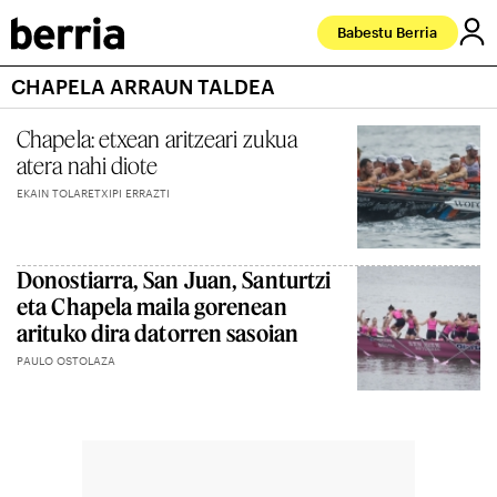
Babestu Berria
CHAPELA ARRAUN TALDEA
Chapela: etxean aritzeari zukua
atera nahi diote
EKAIN TOLARETXIPI ERRAZTI
Donostiarra, San Juan, Santurtzi
eta Chapela maila gorenean
arituko dira datorren sasoian
PAULO OSTOLAZA