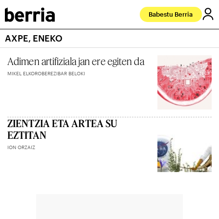
Babestu Berria
AXPE, ENEKO
Adimen artifiziala jan ere egiten da
MIKEL ELKOROBEREZIBAR BELOKI
ZIENTZIA ETA ARTEA SU
EZTITAN
ION ORZAIZ