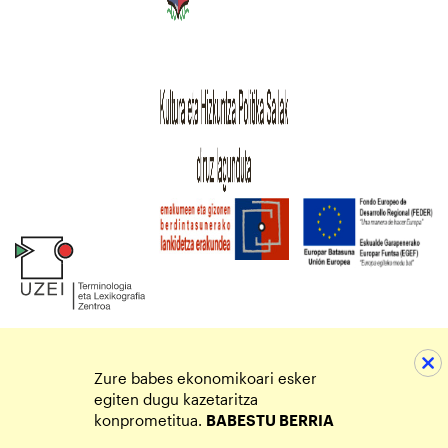
Zure babes ekonomikoari esker
egiten dugu kazetaritza
konprometitua.
BABESTU BERRIA