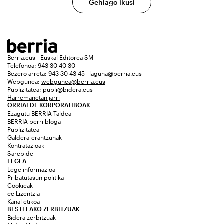
Gehiago ikusi
Berria.eus - Euskal Editorea SM
Telefonoa: 943 30 40 30
Bezero arreta: 943 30 43 45 | laguna@berria.eus
Webgunea:
webgunea@berria.eus
Publizitatea:
publi@bidera.eus
Harremanetan jarri
ORRIALDE KORPORATIBOAK
Ezagutu BERRIA Taldea
BERRIA berri bloga
Publizitatea
Galdera-erantzunak
Kontratazioak
Sarebide
LEGEA
Lege informazioa
Pribatutasun politika
Cookieak
cc Lizentzia
Kanal etikoa
BESTELAKO ZERBITZUAK
Bidera zerbitzuak