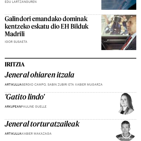
EDU LARTZANGUREN
Galindori emandako dominak
kentzeko eskatu dio EH Bilduk
Madrili
IGOR SUSAETA
IRITZIA
Jeneral ohiaren itzala
ARTIKULUA
SERGIO CAMPO, SABIN ZUBIRI ETA XABIER MUGARZA
'Gatito lindo'
ARKUPEAN
PAULINE GUELLE
Jeneral torturatzaileak
ARTIKULUA
XABIER MAKAZAGA