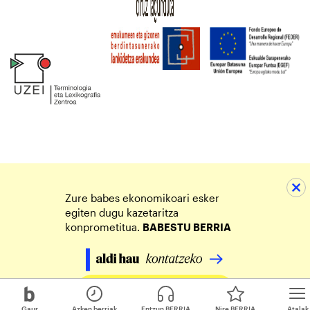
Zure babes ekonomikoari esker
egiten dugu kazetaritza
konprometitua.
BABESTU BERRIA
Egin zure ekarpena
Gaur
Azken berriak
Entzun BERRIA
Nire BERRIA
Atalak