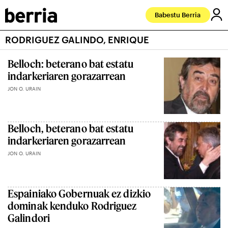
Babestu Berria
RODRIGUEZ GALINDO, ENRIQUE
Belloch: beterano bat estatu
indarkeriaren gorazarrean
JON O. URAIN
Belloch, beterano bat estatu
indarkeriaren gorazarrean
JON O. URAIN
Espainiako Gobernuak ez dizkio
dominak kenduko Rodriguez
Galindori