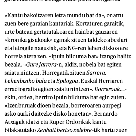
«Kantu bakoitzaren letra mundu bat da», onartu
zuen bere garaian kantariak. Kortaturen garaitik,
urte batean gertatutakoaren hainbat gauzaren
«kronika gisakoak» eginak zituen taldeko abeslari
eta letragile nagusiak, eta NG-ren lehen diskoa ere
horrela atera zen, «ipuin bilduma bat» izango balitz
bezala. «
Gure jarrera
-n, aldiz, nobela bat egiten
saiatu nintzen. Horregatik zituen
Sarrera,
Lehenbiziko bala
eta
Epilogoa
. Euskal Herriaren
erradiografia egiten saiatu nintzen».
Borreroak..
.-
ekin, ordea, berriro ipuin bilduma bat egin zuten.
«Izenburuak dioen bezala, borreroaren aurpegi
asko aurki daitezke disko honetan». Bernardo
Atxagak idatzi eta Ruper Ordorikak kantu
bilakatutako
Zenbait bertso xelebre
-tik hartu zuen