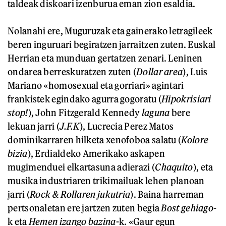
taldeak diskoari izenburua eman zion esaldia.
Nolanahi ere, Muguruzak eta gainerako letragileek
beren inguruari begiratzen jarraitzen zuten. Euskal
Herrian eta munduan gertatzen zenari. Leninen
ondarea berreskuratzen zuten (
Dollar area
), Luis
Mariano «homosexual eta gorriari» agintari
frankistek egindako agurra gogoratu (
Hipokrisiari
stop!
), John Fitzgerald Kennedy
laguna
bere
lekuan jarri (
J.F.K
), Lucrecia Perez Matos
dominikarraren hilketa xenofoboa salatu (
Kolore
bizia
), Erdialdeko Amerikako askapen
mugimenduei elkartasuna adierazi (
Chaquito
), eta
musika industriaren trikimailuak lehen planoan
jarri (
Rock & Rollaren jukutria
). Baina harreman
pertsonaletan ere jartzen zuten begia
Bost gehiago
-
k eta
Hemen izango bazina
-k. «Gaur egun