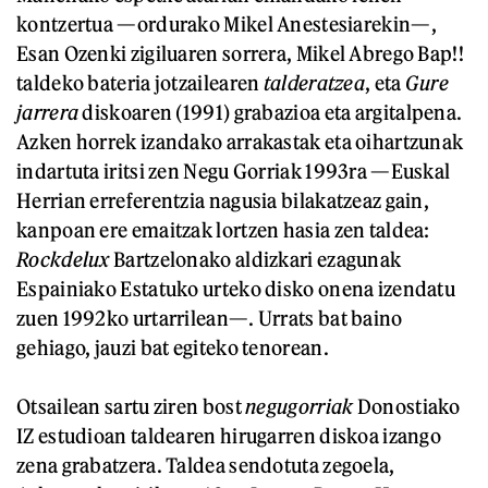
kontzertua —ordurako Mikel Anestesiarekin—,
Esan Ozenki zigiluaren sorrera, Mikel Abrego Bap!!
taldeko bateria jotzailearen
talderatzea
, eta
Gure
jarrera
diskoaren (1991) grabazioa eta argitalpena.
Azken horrek izandako arrakastak eta oihartzunak
indartuta iritsi zen Negu Gorriak 1993ra —Euskal
Herrian erreferentzia nagusia bilakatzeaz gain,
kanpoan ere emaitzak lortzen hasia zen taldea:
Rockdelux
Bartzelonako aldizkari ezagunak
Espainiako Estatuko urteko disko onena izendatu
zuen 1992ko urtarrilean—. Urrats bat baino
gehiago, jauzi bat egiteko tenorean.
Otsailean sartu ziren bost
negugorriak
Donostiako
IZ estudioan taldearen hirugarren diskoa izango
zena grabatzera. Taldea sendotuta zegoela,