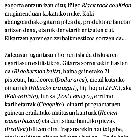
gogorra entzun izan ditu; Iñigo
Black rock coalition
mugimenduan kokatuko nuke. Kaki
abangoardiako gitarra jolea da, produktore lanetan
aritzen dena, eta nik denetarik entzuten dut.
Elkartzen garenean zerbait mestizoa sortzen da».
Zaletasun ugaritasun horren isla da diskoaren
ugaritasun estilistikoa. Gitarra zorrotzekin hasten
da (
Bi doberman beltz
), baina gainerako 21
pistetan, hardcorea (
Dollar area
), metal kutsuko
oinarriak (
Hiltzeko era ugari
), hip hopa (
J.F.K.
), ska
(
Kolore bizia
), funka (
Bost gehiago
), erritmo
karibetarrak (
Chaquito
), oinarri programatuen
gainean eraikitako maitasun kantuak (
Hemen
izango bazina
) eta dentsitate handiko piezak
(
Itxoiten
) biltzen dira. Iraganarekin hautsi gabe,