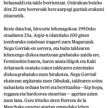
belaunaldi eta talde berrientzat. Ostiralean beteko
dira 25 urte borreroak bere aurpegi guztiak erakutsi
zituenetik.
Beste data bat, hiru urte lehenagokoa: 1990eko
otsailaren 25a.
Argia
-n idatzitako
100 ginen
izenburuko zutabean iragarri zuen Muguruzak
Negu Gorriak-en sorrera, eta baita taldearen
lehenengo diskoa martxoan grabatuko zutela ere.
Ferminekin batera, haren anaia Iñigok eta Kaki
Arkarazok osatuko zuten taldearen estreinako
diskoa grabatuko zuen hirukotea.
Negu Gorriak
ekainean argitaratu zuen Oihukak, taldearen soinu
nahasketa orduan berri eta berritzailea—hip hopa,
reggaea eta hardcorea oinarrian— agerian uzten
zuen lana. Gero iritsiko ziren Herrera de la
Manchako espetxe atarian emandako lehen