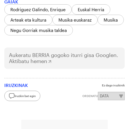
GAIAK
Rodriguez Galindo, Enrique
Euskal Herria
Arteak eta kultura
Musika euskaraz
Musika
Negu Gorriak musika taldea
Aukeratu
BERRIA
gogoko iturri gisa Googlen.
Aktibatu hemen
IRUZKINAK
Ez dago iruzkinik
Iruzkin bat egin
ORDENATU