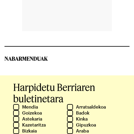
NABARMENDUAK
Harpidetu Berriaren
buletinetara
Mendia
Arratsaldekoa
Goizekoa
Badok
Astekaria
Kinka
Kazetaritza
Gipuzkoa
Bizkaia
Araba