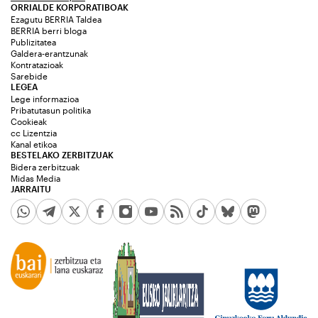
ORRIALDE KORPORATIBOAK
Ezagutu BERRIA Taldea
BERRIA berri bloga
Publizitatea
Galdera-erantzunak
Kontratazioak
Sarebide
LEGEA
Lege informazioa
Pribatutasun politika
Cookieak
cc Lizentzia
Kanal etikoa
BESTELAKO ZERBITZUAK
Bidera zerbitzuak
Midas Media
JARRAITU