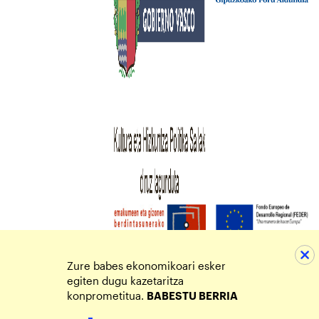
Zure babes ekonomikoari esker
egiten dugu kazetaritza
konprometitua.
BABESTU BERRIA