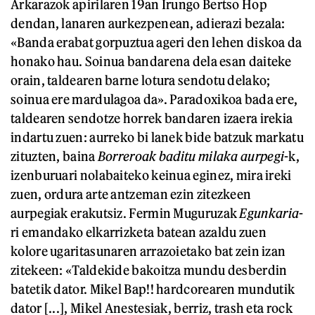
Arkarazok apirilaren 19an Irungo Bertso Hop
dendan, lanaren aurkezpenean, adierazi bezala:
«Banda erabat gorpuztua ageri den lehen diskoa da
honako hau. Soinua bandarena dela esan daiteke
orain, taldearen barne lotura sendotu delako;
soinua ere mardulagoa da». Paradoxikoa bada ere,
taldearen sendotze horrek bandaren izaera irekia
indartu zuen: aurreko bi lanek bide batzuk markatu
zituzten, baina
Borreroak baditu milaka aurpegi
-k,
izenburuari nolabaiteko keinua eginez, mira ireki
zuen, ordura arte antzeman ezin zitezkeen
aurpegiak erakutsiz. Fermin Muguruzak
Egunkaria
-
ri emandako elkarrizketa batean azaldu zuen
kolore ugaritasunaren arrazoietako bat zein izan
zitekeen: «Taldekide bakoitza mundu desberdin
batetik dator. Mikel Bap!! hardcorearen mundutik
dator [...], Mikel Anestesiak, berriz, trash eta rock