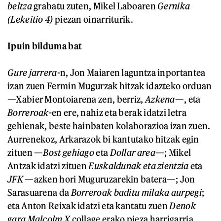
beltza
grabatu zuten, Mikel Laboaren
Gernika
(Lekeitio 4)
piezan oinarriturik.
Ipuin bilduma bat
Gure jarrera
-n, Jon Maiaren laguntza inportantea
izan zuen Fermin Mugurzak hitzak idazteko orduan
—Xabier Montoiarena zen, berriz,
Azkena
—, eta
Borreroak
-en ere, nahiz eta berak idatzi letra
gehienak, beste hainbaten kolaborazioa izan zuen.
Aurrenekoz, Arkarazok bi kantutako hitzak egin
zituen —
Bost gehiago
eta
Dollar area
—; Mikel
Antzak idatzi zituen
Euskaldunak eta zientzia
eta
JFK
—azken hori Muguruzarekin batera—; Jon
Sarasuarena da
Borreroak baditu milaka aurpegi
;
eta Anton Reixak idatzi eta kantatu zuen
Denok
gara Malcolm X
collage erako pieza harrigarria.