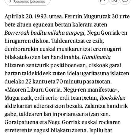
00:00:00
00:00:00
Apirilak 20. 1993. urtea. Fermin Muguruzak 30 urte
bete zituen egunean bertan kaleratu zuten
Borreroak baditu milaka aurpegi,
Negu Gorriak-en
hirugarren diskoa. Taldearentzat ez ezik,
denborarekin euskal musikarentzat ere mugarri
bilakatuko zen lan handinahia.
Handinahia
hitzaren zentzurik positiboenean, diskoak garai
hartan taldekideek zuten ideia ugaritasuna islatzen
duelako 22 kantu eta 70 minutu pasatxotan.
«Maoren Liburu Gorria. Negu-ren manifestua»,
Muguruzak, erdi serio-erdi txantxetan,
Rockdelux
aldizkariari adierazi zion bezala. Zalantza handirik
gabe, taldearen lan inportanteena izan zen.
Goraipatuena eta Negu Gorriak euskal rockaren
erreferente nagusi bilakatu zuena. Ispilu bat