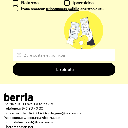
Nafarroa
Iparraldea
Izena ematean
pribatutasun politika
onartzen duzu.
Berria.eus - Euskal Editorea SM
Telefonoa: 943 30 40 30
Bezero arreta: 943 30 43 45 | laguna@berria.eus
Webgunea:
webgunea@berria.eus
Publizitatea:
publi@bidera.eus
Harremanetan jarri