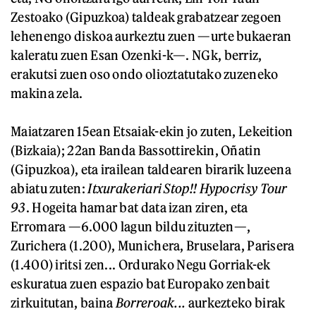
Zestoako (Gipuzkoa) taldeak grabatzear zegoen
lehenengo diskoa aurkeztu zuen —urte bukaeran
kaleratu zuen Esan Ozenki-k—. NGk, berriz,
erakutsi zuen oso ondo olioztatutako zuzeneko
makina zela.
Maiatzaren 15ean Etsaiak-ekin jo zuten, Lekeition
(Bizkaia); 22an Banda Bassottirekin, Oñatin
(Gipuzkoa), eta irailean taldearen birarik luzeena
abiatu zuten:
Itxurakeriari Stop!! Hypocrisy Tour
93
. Hogeita hamar bat data izan ziren, eta
Erromara —6.000 lagun bildu zituzten—,
Zurichera (1.200), Munichera, Bruselara, Parisera
(1.400) iritsi zen... Ordurako Negu Gorriak-ek
eskuratua zuen espazio bat Europako zenbait
zirkuitutan, baina
Borreroak...
aurkezteko birak