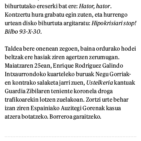
bihurtutako ereserki bat ere:
Hator, hator
.
Kontzertu hura grabatu egin zuten, eta hurrengo
urtean disko bihurtuta argitaratu:
Hipokrisiari stop!
Bilbo 93-X-30
.
Taldea bere onenean zegoen, baina ordurako hodei
beltzak ere hasiak ziren agertzen zerumugan.
Maiatzaren 25ean, Enrique Rodriguez Galindo
Intxaurrondoko kuarteleko buruak Negu Gorriak-
en kontrako salaketa jarri zuen,
Ustelkeria
kantuak
Guardia Zibilaren teniente koronela droga
trafikoarekin lotzen zuelakoan. Zortzi urte behar
izan ziren Espainiako Auzitegi Gorenak kasua
atzera botatzeko. Borreroa garaitzeko.