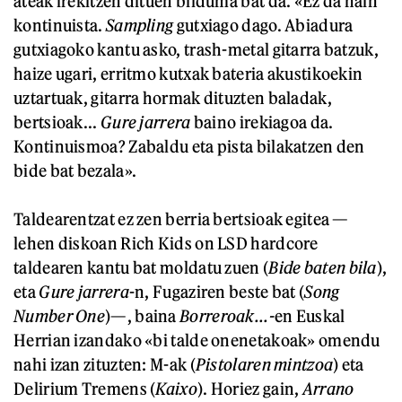
ateak irekitzen dituen bilduma bat da. «Ez da hain
kontinuista.
Sampling
gutxiago dago. Abiadura
gutxiagoko kantu asko, trash-metal gitarra batzuk,
haize ugari, erritmo kutxak bateria akustikoekin
uztartuak, gitarra hormak dituzten baladak,
bertsioak...
Gure jarrera
baino irekiagoa da.
Kontinuismoa? Zabaldu eta pista bilakatzen den
bide bat bezala».
Taldearentzat ez zen berria bertsioak egitea —
lehen diskoan Rich Kids on LSD hardcore
taldearen kantu bat moldatu zuen (
Bide baten bila
),
eta
Gure jarrera
-n, Fugaziren beste bat (
Song
Number One
)—, baina
Borreroak...-
en Euskal
Herrian izandako «bi talde onenetakoak» omendu
nahi izan zituzten: M-ak (
Pistolaren mintzoa
) eta
Delirium Tremens (
Kaixo
). Horiez gain,
Arrano