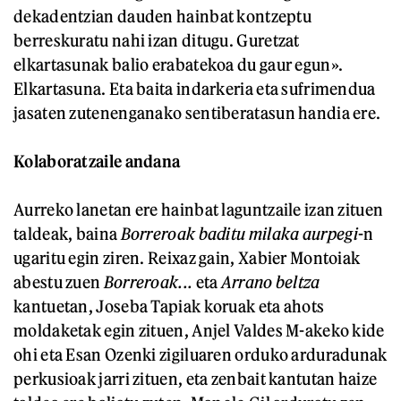
dekadentzian dauden hainbat kontzeptu
berreskuratu nahi izan ditugu. Guretzat
elkartasunak balio erabatekoa du gaur egun».
Elkartasuna. Eta baita indarkeria eta sufrimendua
jasaten zutenenganako sentiberatasun handia ere.
Kolaboratzaile andana
Aurreko lanetan ere hainbat laguntzaile izan zituen
taldeak, baina
Borreroak baditu milaka aurpegi
-n
ugaritu egin ziren. Reixaz gain, Xabier Montoiak
abestu zuen
Borreroak...
eta
Arrano beltza
kantuetan, Joseba Tapiak koruak eta ahots
moldaketak egin zituen, Anjel Valdes M-akeko kide
ohi eta Esan Ozenki zigiluaren orduko arduradunak
perkusioak jarri zituen, eta zenbait kantutan haize