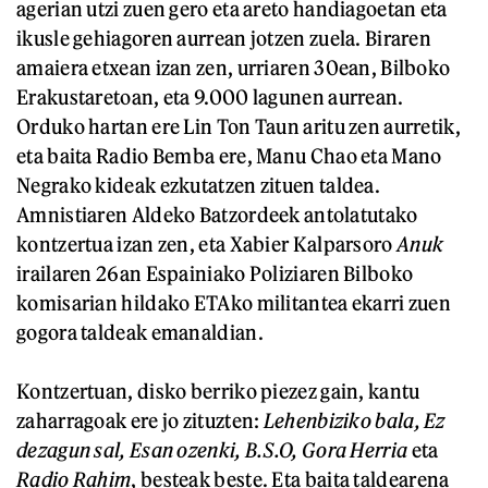
agerian utzi zuen gero eta areto handiagoetan eta
ikusle gehiagoren aurrean jotzen zuela. Biraren
amaiera etxean izan zen, urriaren 30ean, Bilboko
Erakustaretoan, eta 9.000 lagunen aurrean.
Orduko hartan ere Lin Ton Taun aritu zen aurretik,
eta baita Radio Bemba ere, Manu Chao eta Mano
Negrako kideak ezkutatzen zituen taldea.
Amnistiaren Aldeko Batzordeek antolatutako
kontzertua izan zen, eta Xabier Kalparsoro
Anuk
irailaren 26an Espainiako Poliziaren Bilboko
komisarian hildako ETAko militantea ekarri zuen
gogora taldeak emanaldian.
Kontzertuan, disko berriko piezez gain, kantu
zaharragoak ere jo zituzten:
Lehenbiziko bala, Ez
dezagun sal, Esan ozenki, B.S.O, Gora Herria
eta
Radio Rahim
, besteak beste. Eta baita taldearena