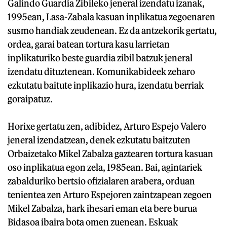
Galindo Guardia Zibileko jeneral izendatu izanak,
1995ean, Lasa-Zabala kasuan inplikatua zegoenaren
susmo handiak zeudenean. Ez da antzekorik gertatu,
ordea, garai batean tortura kasu larrietan
inplikaturiko beste guardia zibil batzuk jeneral
izendatu dituztenean. Komunikabideek zeharo
ezkutatu baitute inplikazio hura, izendatu berriak
goraipatuz.
Horixe gertatu zen, adibidez, Arturo Espejo Valero
jeneral izendatzean, denek ezkutatu baitzuten
Orbaizetako Mikel Zabalza gaztearen tortura kasuan
oso inplikatua egon zela, 1985ean. Bai, agintariek
zabalduriko bertsio ofizialaren arabera, orduan
tenientea zen Arturo Espejoren zaintzapean zegoen
Mikel Zabalza, hark ihesari eman eta bere burua
Bidasoa ibaira bota omen zuenean. Eskuak