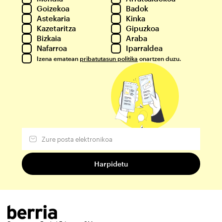
Goizekoa
Badok
Astekaria
Kinka
Kazetaritza
Gipuzkoa
Bizkaia
Araba
Nafarroa
Iparraldea
Izena ematean
pribatutasun politika
onartzen duzu.