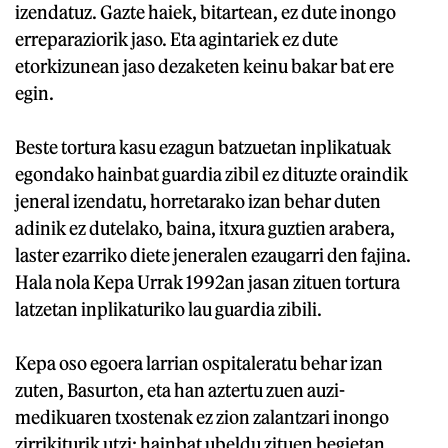
izendatuz. Gazte haiek, bitartean, ez dute inongo
erreparaziorik jaso. Eta agintariek ez dute
etorkizunean jaso dezaketen keinu bakar bat ere
egin.
Beste tortura kasu ezagun batzuetan inplikatuak
egondako hainbat guardia zibil ez dituzte oraindik
jeneral izendatu, horretarako izan behar duten
adinik ez dutelako, baina, itxura guztien arabera,
laster ezarriko diete jeneralen ezaugarri den fajina.
Hala nola Kepa Urrak 1992an jasan zituen tortura
latzetan inplikaturiko lau guardia zibili.
Kepa oso egoera larrian ospitaleratu behar izan
zuten, Basurton, eta han aztertu zuen auzi-
medikuaren txostenak ez zion zalantzari inongo
zirrikiturik utzi: hainbat ubeldu zituen begietan,