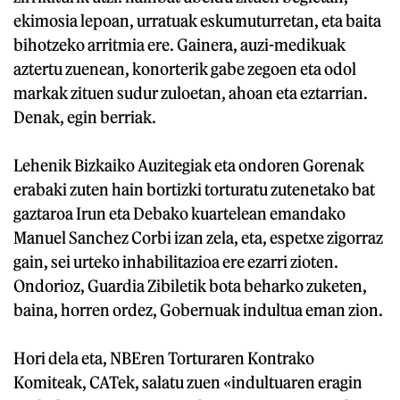
ekimosia lepoan, urratuak eskumuturretan, eta baita
bihotzeko arritmia ere. Gainera, auzi-medikuak
aztertu zuenean, konorterik gabe zegoen eta odol
markak zituen sudur zuloetan, ahoan eta eztarrian.
Denak, egin berriak.
Lehenik Bizkaiko Auzitegiak eta ondoren Gorenak
erabaki zuten hain bortizki torturatu zutenetako bat
gaztaroa Irun eta Debako kuartelean emandako
Manuel Sanchez Corbi izan zela, eta, espetxe zigorraz
gain, sei urteko inhabilitazioa ere ezarri zioten.
Ondorioz, Guardia Zibiletik bota beharko zuketen,
baina, horren ordez, Gobernuak indultua eman zion.
Hori dela eta, NBEren Torturaren Kontrako
Komiteak, CATek, salatu zuen «indultuaren eragin