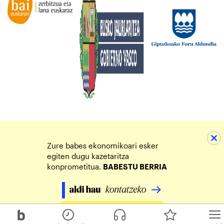
Zure babes ekonomikoari esker
egiten dugu kazetaritza
konprometitua.
BABESTU BERRIA
Egin zure ekarpena