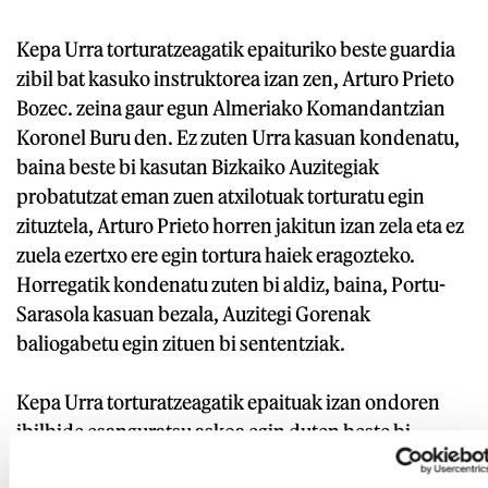
Kepa Urra torturatzeagatik epaituriko beste guardia
zibil bat kasuko instruktorea izan zen, Arturo Prieto
Bozec. zeina gaur egun Almeriako Komandantzian
Koronel Buru den. Ez zuten Urra kasuan kondenatu,
baina beste bi kasutan Bizkaiko Auzitegiak
probatutzat eman zuen atxilotuak torturatu egin
zituztela, Arturo Prieto horren jakitun izan zela eta ez
zuela ezertxo ere egin tortura haiek eragozteko.
Horregatik kondenatu zuten bi aldiz, baina, Portu-
Sarasola kasuan bezala, Auzitegi Gorenak
baliogabetu egin zituen bi sententziak.
Kepa Urra torturatzeagatik epaituak izan ondoren
ibilbide esanguratsu askoa egin duten beste bi
guardia zibilak Alejandro Hernandez Mosquera eta