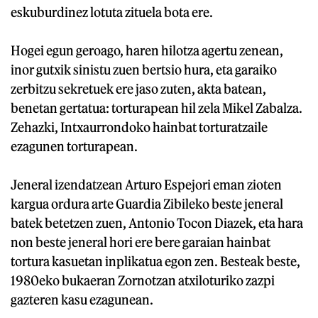
eskuburdinez lotuta zituela bota ere.
Hogei egun geroago, haren hilotza agertu zenean,
inor gutxik sinistu zuen bertsio hura, eta garaiko
zerbitzu sekretuek ere jaso zuten, akta batean,
benetan gertatua: torturapean hil zela Mikel Zabalza.
Zehazki, Intxaurrondoko hainbat torturatzaile
ezagunen torturapean.
Jeneral izendatzean Arturo Espejori eman zioten
kargua ordura arte Guardia Zibileko beste jeneral
batek betetzen zuen, Antonio Tocon Diazek, eta hara
non beste jeneral hori ere bere garaian hainbat
tortura kasuetan inplikatua egon zen. Besteak beste,
1980eko bukaeran Zornotzan atxiloturiko zazpi
gazteren kasu ezagunean.