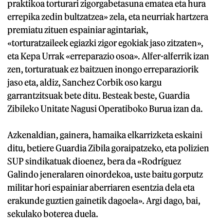
praktikoa torturari zigorgabetasuna ematea eta hura
errepika zedin bultzatzea» zela, eta neurriak hartzera
premiatu zituen espainiar agintariak,
«torturatzaileek egiazki zigor egokiak jaso zitzaten»,
eta Kepa Urrak «erreparazio osoa». Alfer-alferrik izan
zen, torturatuak ez baitzuen inongo erreparaziorik
jaso eta, aldiz, Sanchez Corbik oso kargu
garrantzitsuak bete ditu. Besteak beste, Guardia
Zibileko Unitate Nagusi Operatiboko Burua izan da.
Azkenaldian, gainera, hamaika elkarrizketa eskaini
ditu, betiere Guardia Zibila goraipatzeko, eta polizien
SUP sindikatuak dioenez, bera da «Rodríguez
Galindo jeneralaren oinordekoa, uste baitu gorputz
militar hori espainiar aberriaren esentzia dela eta
erakunde guztien gainetik dagoela». Argi dago, bai,
sekulako boterea duela.