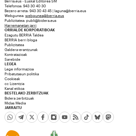
Berria.eus - Euskal Editorea SM
Telefonoa: 943 30 40 30
Bezero arreta: 943 30 43 45 | laguna@berria.eus
Webgunea:
webgunea@berria.eus
Publizitatea:
publi@bidera.eus
Harremanetan jarri
ORRIALDE KORPORATIBOAK
Ezagutu BERRIA Taldea
BERRIA berri bloga
Publizitatea
Galdera-erantzunak
Kontratazioak
Sarebide
LEGEA
Lege informazioa
Pribatutasun politika
Cookieak
cc Lizentzia
Kanal etikoa
BESTELAKO ZERBITZUAK
Bidera zerbitzuak
Midas Media
JARRAITU