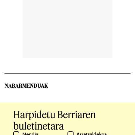
NABARMENDUAK
Harpidetu Berriaren
buletinetara
Mendia
Arratsaldekoa