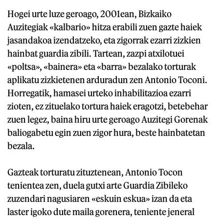
Hogei urte luze geroago, 2001ean, Bizkaiko
Auzitegiak «kalbario» hitza erabili zuen gazte haiek
jasandakoa izendatzeko, eta zigorrak ezarri zizkien
hainbat guardia zibili. Tartean, zazpi atxilotuei
«poltsa», «bainera» eta «barra» bezalako torturak
aplikatu zizkietenen arduradun zen Antonio Toconi.
Horregatik, hamasei urteko inhabilitazioa ezarri
zioten, ez zituelako tortura haiek eragotzi, betebehar
zuen legez, baina hiru urte geroago Auzitegi Gorenak
baliogabetu egin zuen zigor hura, beste hainbatetan
bezala.
Gazteak torturatu zituztenean, Antonio Tocon
tenientea zen, duela gutxi arte Guardia Zibileko
zuzendari nagusiaren «eskuin eskua» izan da eta
laster igoko dute maila gorenera, teniente jeneral