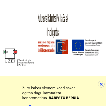
Zure babes ekonomikoari esker
egiten dugu kazetaritza
konprometitua.
BABESTU BERRIA