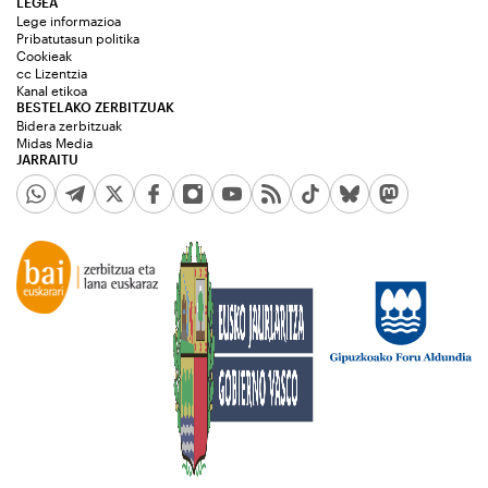
LEGEA
Lege informazioa
Pribatutasun politika
Cookieak
cc Lizentzia
Kanal etikoa
BESTELAKO ZERBITZUAK
Bidera zerbitzuak
Midas Media
JARRAITU