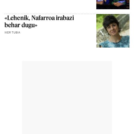
«Lehenik, Nafarroa irabazi
behar dugu»
IKER TUBIA