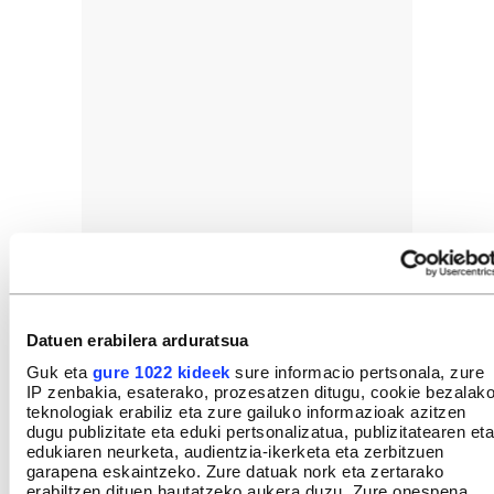
Datuen erabilera arduratsua
Guk eta
gure 1022 kideek
sure informacio pertsonala, zure
IP zenbakia, esaterako, prozesatzen ditugu, cookie bezalak
teknologiak erabiliz eta zure gailuko informazioak azitzen
dugu publizitate eta eduki pertsonalizatua, publizitatearen eta
edukiaren neurketa, audientzia-ikerketa eta zerbitzuen
garapena eskaintzeko. Zure datuak nork eta zertarako
erabiltzen dituen hautatzeko aukera duzu. Zure onespena