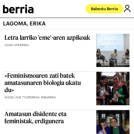
Babestu Berria
LAGOMA, ERIKA
Letra larriko 'eme'-aren azpikoak
JULEN APERRIBAI
«Feminismoaren zati batek
amatasunaren biologia ukatu
du»
MADDI ANE TXOPERENA IRIBARREN
Amatasun disidente eta
feministak, erdigunera