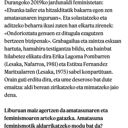
Durangoko 2019ko jardunaldi feministetan:
«Ehunka tailer eta hitzalditatik bakarra egon zen
amatasunaren inguruan». Eta solastatzeko eta
aditzeko beharra ikusi zuten han elkartu zirenek:
«Ondorioztatu genuen ez ditugula ezagutzen
bertzeen bizipenak». Grabagailua eta zaintza eskuan
hartuta, hamahiru testigantza bildu, eta hainbat
hilabetez elikatu dira Erika Lagoma Pombarren
(Lesaka, Nafarroa, 1981) eta Estitxu Fernandez
Maritxalarren (Lesaka, 1975) sabel konpartituan.
Orain guti erditu dira, eta ume deseroso bat dute
emaitza: aldi berean zirikatzeko eta mimatzeko jaio
dena.
Liburuan maiz agertzen da amatasunaren eta
feminismoaren arteko gatazka. Amatasuna
feminismotik aldarrikatzeko modu bat da?