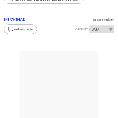
IRUZKINAK
Ez dago iruzkinik
Iruzkin bat egin
ORDENATU