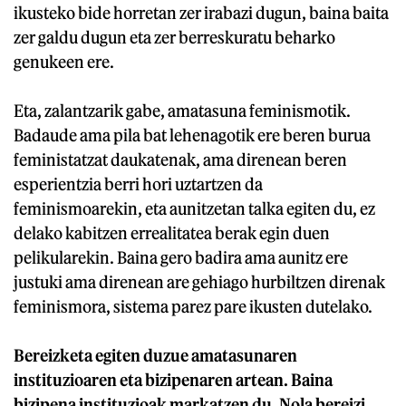
ikusteko bide horretan zer irabazi dugun, baina baita
zer galdu dugun eta zer berreskuratu beharko
genukeen ere.
Eta, zalantzarik gabe, amatasuna feminismotik.
Badaude ama pila bat lehenagotik ere beren burua
feministatzat daukatenak, ama direnean beren
esperientzia berri hori uztartzen da
feminismoarekin, eta aunitzetan talka egiten du, ez
delako kabitzen errealitatea berak egin duen
pelikularekin. Baina gero badira ama aunitz ere
justuki ama direnean are gehiago hurbiltzen direnak
feminismora, sistema parez pare ikusten dutelako.
Bereizketa egiten duzue amatasunaren
instituzioaren eta bizipenaren artean. Baina
bizipena instituzioak markatzen du. Nola bereizi