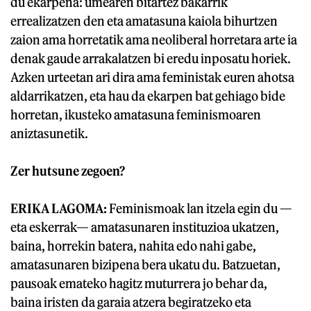
du ekarpena: umearen bitartez bakarrik
errealizatzen den eta amatasuna kaiola bihurtzen
zaion ama horretatik ama neoliberal horretara arte ia
denak gaude arrakalatzen bi eredu inposatu horiek.
Azken urteetan ari dira ama feministak euren ahotsa
aldarrikatzen, eta hau da ekarpen bat gehiago bide
horretan, ikusteko amatasuna feminismoaren
aniztasunetik.
Zer hutsune zegoen?
ERIKA LAGOMA:
Feminismoak lan itzela egin du —
eta eskerrak— amatasunaren instituzioa ukatzen,
baina, horrekin batera, nahita edo nahi gabe,
amatasunaren bizipena bera ukatu du. Batzuetan,
pausoak emateko hagitz muturrera jo behar da,
baina iristen da garaia atzera begiratzeko eta