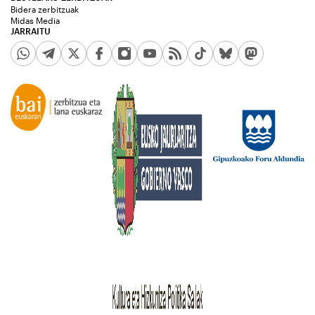
Bidera zerbitzuak
Midas Media
JARRAITU