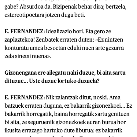
gabe? Absurdoa da. Bizipenak behar dira; bertzela,
estereotipoetara jotzen dugu beti.
E. FERNANDEZ:
Idealizazio hori. Eta gero ze
zaplaztekoa! Zenbatek erraten duten: «Ez nintzen
konturatu umea besoetan eduki nuen arte gezurra
zela sinetsi nuena».
Gizonengana ere ailegatu nahi duzue, bi aita sartu
dituzue... Uste duzue lortuko duzuela?
E. FERNANDEZ:
Nik zalantzak ditut, noski. Ama
batzuek erraten duguna, ez bakarrik gizonezkoei... Ez
bakarrik horregatik, baina horregatik sartu genituen
bi aita, ze seguruenik gizonezkoek euren burua hor
ikusita errazago hartuko dute liburua: ez bakarrik