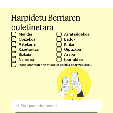
Harpidetu Berriaren
buletinetara
Mendia
Arratsaldekoa
Goizekoa
Badok
Astekaria
Kinka
Kazetaritza
Gipuzkoa
Bizkaia
Araba
Nafarroa
Iparraldea
Izena ematean
pribatutasun politika
onartzen duzu.