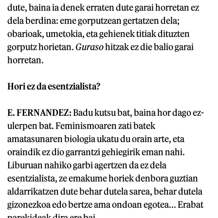
dute, baina ia denek erraten dute garai horretan ez
dela berdina: eme gorputzean gertatzen dela;
obarioak, umetokia, eta gehienek titiak dituzten
gorputz horietan.
Guraso
hitzak ez die balio garai
horretan.
Hori ez da esentzialista?
E. FERNANDEZ:
Badu kutsu bat, baina hor dago ez-
ulerpen bat. Feminismoaren zati batek
amatasunaren biologia ukatu du orain arte, eta
oraindik ez dio garrantzi gehiegirik eman nahi.
Liburuan nahiko garbi agertzen da ez dela
esentzialista, ze emakume horiek denbora guztian
aldarrikatzen dute behar dutela sarea, behar dutela
gizonezkoa edo bertze ama ondoan egotea... Erabat
parekideak dira ere bai.