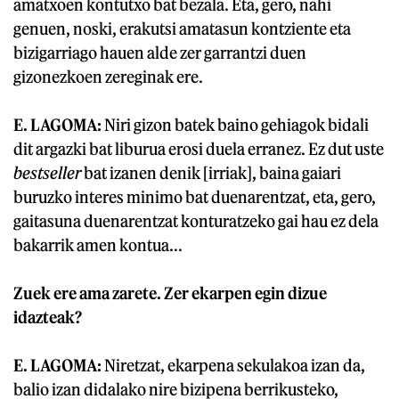
amatxoen kontutxo bat bezala. Eta, gero, nahi
genuen, noski, erakutsi amatasun kontziente eta
bizigarriago hauen alde zer garrantzi duen
gizonezkoen zereginak ere.
E. LAGOMA:
Niri gizon batek baino gehiagok bidali
dit argazki bat liburua erosi duela erranez. Ez dut uste
bestseller
bat izanen denik [irriak], baina gaiari
buruzko interes minimo bat duenarentzat, eta, gero,
gaitasuna duenarentzat konturatzeko gai hau ez dela
bakarrik amen kontua...
Zuek ere ama zarete. Zer ekarpen egin dizue
idazteak?
E. LAGOMA:
Niretzat, ekarpena sekulakoa izan da,
balio izan didalako nire bizipena berrikusteko,