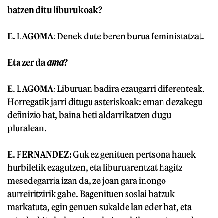
batzen ditu liburukoak?
E. LAGOMA:
Denek dute beren burua feministatzat.
Eta zer da
ama
?
E. LAGOMA:
Liburuan badira ezaugarri diferenteak.
Horregatik jarri ditugu asteriskoak: eman dezakegu
definizio bat, baina beti aldarrikatzen dugu
pluralean.
E. FERNANDEZ:
Guk ez genituen pertsona hauek
hurbiletik ezagutzen, eta liburuarentzat hagitz
mesedegarria izan da, ze joan gara inongo
aurreiritzirik gabe. Bagenituen soslai batzuk
markatuta, egin genuen sukalde lan eder bat, eta