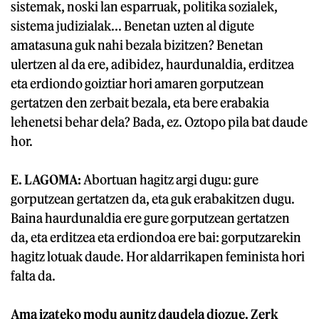
sistemak, noski lan esparruak, politika sozialek,
sistema judizialak... Benetan uzten al digute
amatasuna guk nahi bezala bizitzen? Benetan
ulertzen al da ere, adibidez, haurdunaldia, erditzea
eta erdiondo goiztiar hori amaren gorputzean
gertatzen den zerbait bezala, eta bere erabakia
lehenetsi behar dela? Bada, ez. Oztopo pila bat daude
hor.
E. LAGOMA:
Abortuan hagitz argi dugu: gure
gorputzean gertatzen da, eta guk erabakitzen dugu.
Baina haurdunaldia ere gure gorputzean gertatzen
da, eta erditzea eta erdiondoa ere bai: gorputzarekin
hagitz lotuak daude. Hor aldarrikapen feminista hori
falta da.
Ama izateko modu aunitz daudela diozue. Zerk