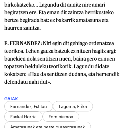
birkokatzeko... Lagundu dit aunitz nire amari
begiratzen ere. Eta eman dit zaintza berrikusteko
bertze begirada bat: ez bakarrik amatasuna eta
haurren zaintza.
E. FERNANDEZ:
Niri egin dit gehiago ordenatzea
teorikoa. Lehen gauza batzuk ez nituen hagitz argi:
banekien nola sentitzen nuen, baina gero ez nuen
topatzen helduleku teorikorik. Lagundu didate
kokatzen: «Hau da sentitzen dudana, eta hemendik
defendatu nahi dut».
GAIAK
Fernandez, Estitxu
Lagoma, Erika
Euskal Herria
Feminismoa
Amatasunak eta beste gurasotasunak