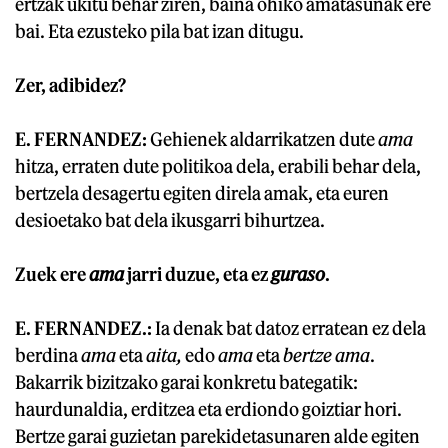
ertzak ukitu behar ziren, baina ohiko amatasunak ere
bai. Eta ezusteko pila bat izan ditugu.
Zer, adibidez?
E. FERNANDEZ:
Gehienek aldarrikatzen dute
ama
hitza, erraten dute politikoa dela, erabili behar dela,
bertzela desagertu egiten direla amak, eta euren
desioetako bat dela ikusgarri bihurtzea.
Zuek ere
ama
jarri duzue, eta ez
guraso
.
E. FERNANDEZ.:
Ia denak bat datoz erratean ez dela
berdina
ama
eta
aita,
edo
ama
eta
bertze ama
.
Bakarrik bizitzako garai konkretu bategatik:
haurdunaldia, erditzea eta erdiondo goiztiar hori.
Bertze garai guzietan parekidetasunaren alde egiten