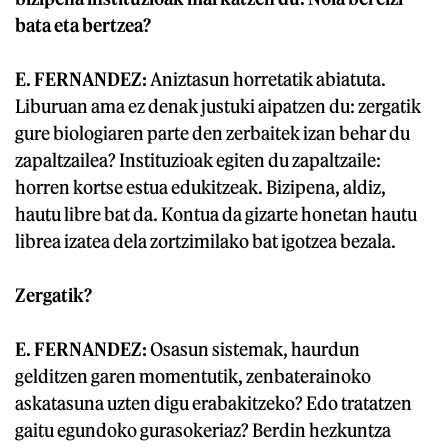
bata eta bertzea?
E. FERNANDEZ:
Aniztasun horretatik abiatuta.
Liburuan ama ez denak justuki aipatzen du: zergatik
gure biologiaren parte den zerbaitek izan behar du
zapaltzailea? Instituzioak egiten du zapaltzaile:
horren kortse estua edukitzeak. Bizipena, aldiz,
hautu libre bat da. Kontua da gizarte honetan hautu
librea izatea dela zortzimilako bat igotzea bezala.
Zergatik?
E. FERNANDEZ:
Osasun sistemak, haurdun
gelditzen garen momentutik, zenbaterainoko
askatasuna uzten digu erabakitzeko? Edo tratatzen
gaitu egundoko gurasokeriaz? Berdin hezkuntza