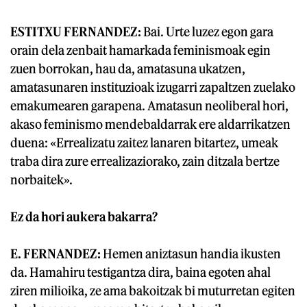
ESTITXU FERNANDEZ:
Bai. Urte luzez egon gara
orain dela zenbait hamarkada feminismoak egin
zuen borrokan, hau da, amatasuna ukatzen,
amatasunaren instituzioak izugarri zapaltzen zuelako
emakumearen garapena. Amatasun neoliberal hori,
akaso feminismo mendebaldarrak ere aldarrikatzen
duena: «Errealizatu zaitez lanaren bitartez, umeak
traba dira zure errealizaziorako, zain ditzala bertze
norbaitek».
Ez da hori aukera bakarra?
E. FERNANDEZ:
Hemen aniztasun handia ikusten
da. Hamahiru testigantza dira, baina egoten ahal
ziren milioika, ze ama bakoitzak bi muturretan egiten