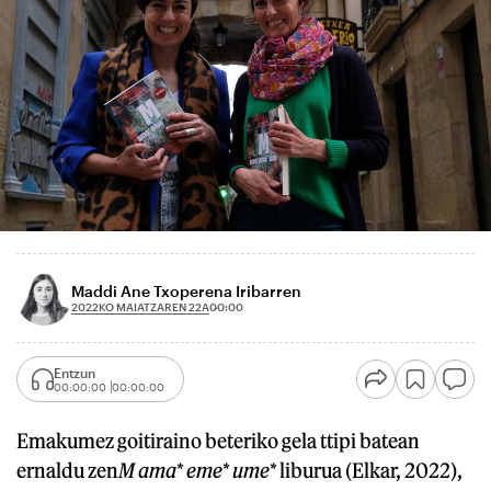
Maddi Ane Txoperena Iribarren
2022KO MAIATZAREN 22A
00:00
Entzun
00:00:00
00:00:00
Emakumez goitiraino beteriko gela ttipi batean
ernaldu zen
M ama* eme* ume*
liburua (Elkar, 2022),