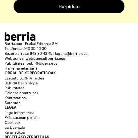
Berria.eus - Euskal Editorea SM
Telefonoa: 943 30 40 30
Bezero arreta: 943 30 43 45 | laguna@berria.eus
Webgunea:
webgunea@berria.eus
Publizitatea:
publi@bidera.eus
Harremanetan jarri
ORRIALDE KORPORATIBOAK
Ezagutu BERRIA Taldea
BERRIA berri bloga
Publizitatea
Galdera-erantzunak
Kontratazioak
Sarebide
LEGEA
Lege informazioa
Pribatutasun politika
Cookieak
cc Lizentzia
Kanal etikoa
BESTELAKO ZERBITZUAK