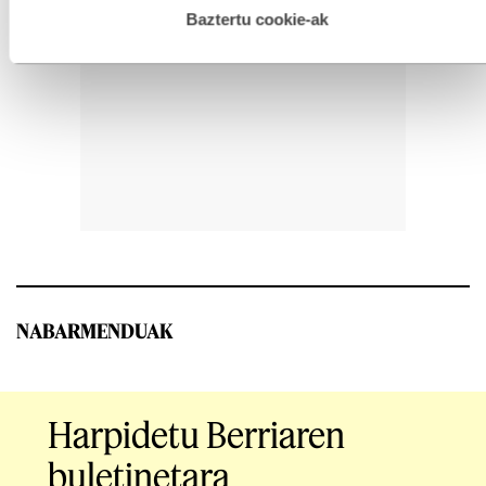
esplizitua ematen diguzu.
Gehiago irakurri
Baztertu cookie-ak
NABARMENDUAK
Harpidetu Berriaren
buletinetara