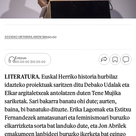
2021EKO URTARRILAREN 19A
00:00
Entzun
00:00:00
00:00:00
LITERATURA.
Euskal Herriko historia hurbilaz
idazteko proiektuak saritzen ditu Debako Udalak eta
Elkar argitaletxeak antolatzen duten Tene Mujika
sariketak. Sari bakarra banatu ohi dute; aurten,
baina, bi banatuko dituzte. Erika Lagomak eta Estitxu
Fernandezek amatasunari eta feminismoari buruzko
elkarrizketa sorta bat landuko dute, eta Jon Abrilek
emakumeen lanbideei buruzko ikerketa bat egingo