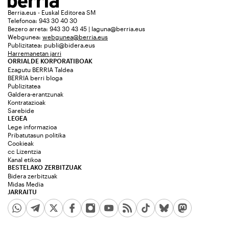
Berria.eus - Euskal Editorea SM
Telefonoa: 943 30 40 30
Bezero arreta: 943 30 43 45 | laguna@berria.eus
Webgunea:
webgunea@berria.eus
Publizitatea:
publi@bidera.eus
Harremanetan jarri
ORRIALDE KORPORATIBOAK
Ezagutu BERRIA Taldea
BERRIA berri bloga
Publizitatea
Galdera-erantzunak
Kontratazioak
Sarebide
LEGEA
Lege informazioa
Pribatutasun politika
Cookieak
cc Lizentzia
Kanal etikoa
BESTELAKO ZERBITZUAK
Bidera zerbitzuak
Midas Media
JARRAITU