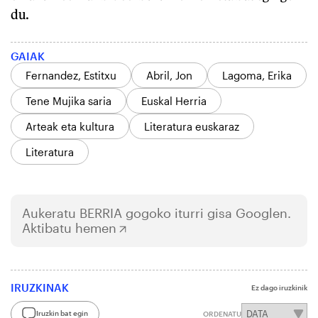
du.
GAIAK
Fernandez, Estitxu
Abril, Jon
Lagoma, Erika
Tene Mujika saria
Euskal Herria
Arteak eta kultura
Literatura euskaraz
Literatura
Aukeratu
BERRIA
gogoko iturri gisa Googlen.
Aktibatu hemen
IRUZKINAK
Ez dago iruzkinik
Iruzkin bat egin
ORDENATU