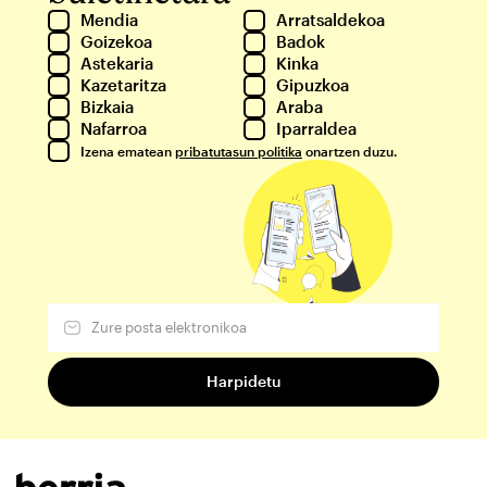
Mendia
Arratsaldekoa
Goizekoa
Badok
Astekaria
Kinka
Kazetaritza
Gipuzkoa
Bizkaia
Araba
Nafarroa
Iparraldea
Izena ematean
pribatutasun politika
onartzen duzu.