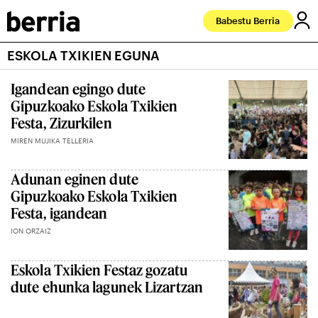
Babestu Berria
ESKOLA TXIKIEN EGUNA
Igandean egingo dute
Gipuzkoako Eskola Txikien
Festa, Zizurkilen
MIREN MUJIKA TELLERIA
Adunan eginen dute
Gipuzkoako Eskola Txikien
Festa, igandean
ION ORZAIZ
Eskola Txikien Festaz gozatu
dute ehunka lagunek Lizartzan