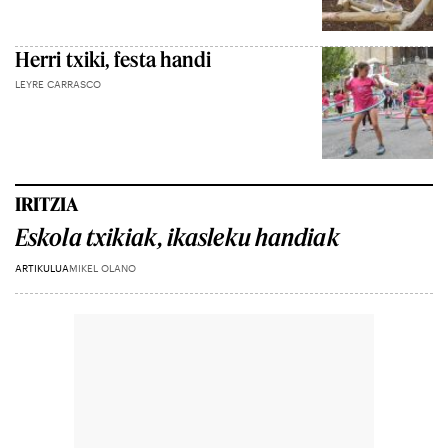
Herri txiki, festa handi
LEYRE CARRASCO
IRITZIA
Eskola txikiak, ikasleku handiak
ARTIKULUA
MIKEL OLANO