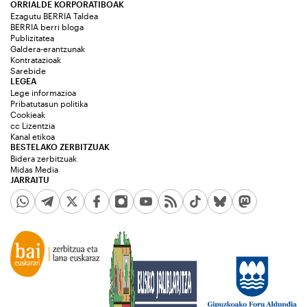
ORRIALDE KORPORATIBOAK
Ezagutu BERRIA Taldea
BERRIA berri bloga
Publizitatea
Galdera-erantzunak
Kontratazioak
Sarebide
LEGEA
Lege informazioa
Pribatutasun politika
Cookieak
cc Lizentzia
Kanal etikoa
BESTELAKO ZERBITZUAK
Bidera zerbitzuak
Midas Media
JARRAITU