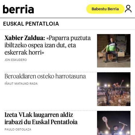
Babestu Berria
EUSKAL PENTATLOIA
Xabier Zaldua:
«Paparra puztuta
ibiltzeko ospea izan dut, eta
eskerrak horri»
JON ESKUDERO
Beroaldiaren osteko harrotasuna
IÑAUT MATAUKO RADA
Izeta VI.ak laugarren aldiz
irabazi du Euskal Pentatloia
PAULO OSTOLAZA