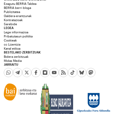
Ezagutu BERRIA Taldea
BERRIA berri bloga
Publizitatea
Galdera-erantzunak
Kontratazioak
Sarebide
LEGEA
Lege informazioa
Pribatutasun politika
Cookieak
cc Lizentzia
Kanal etikoa
BESTELAKO ZERBITZUAK
Bidera zerbitzuak
Midas Media
JARRAITU