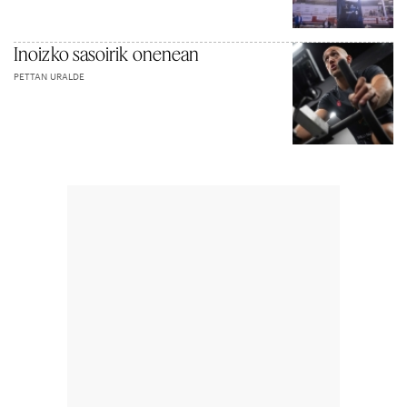
Inoizko sasoirik onenean
PETTAN URALDE