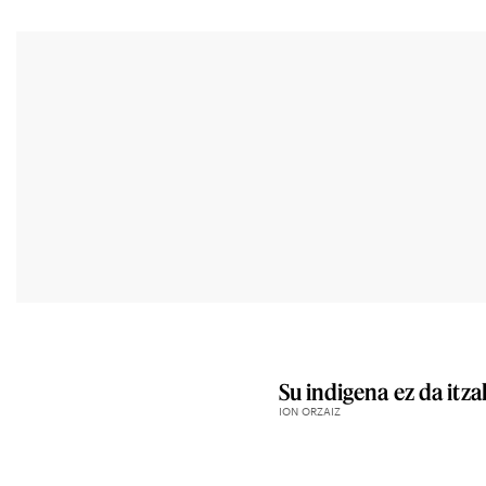
Su indigena ez da itza
ION ORZAIZ