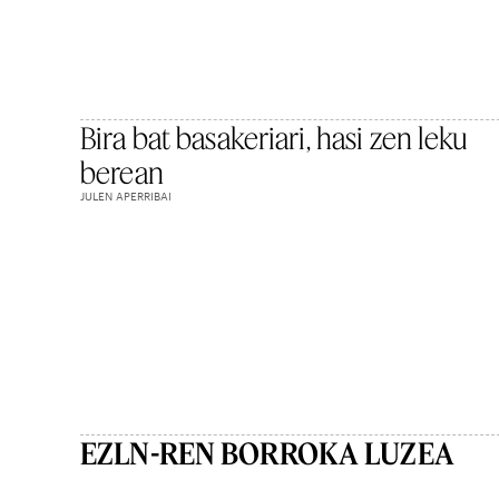
Bira bat basakeriari, hasi zen leku
berean
JULEN APERRIBAI
EZLN-REN BORROKA LUZEA