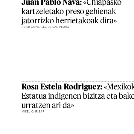
Juan Pablo Nava:
«Chiapasko
kartzeletako preso gehienak
jatorrizko herrietakoak dira»
ASIER GONZALEZ DE SAN PEDRO
Rosa Estela Rodriguez:
«Mexiko
Estatua indigenen bizitza eta bak
urratzen ari da»
MIKEL O. IRIBAR