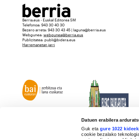
Berria.eus - Euskal Editorea SM
Telefonoa: 943 30 40 30
Bezero arreta: 943 30 43 45 | laguna@berria.eus
Webgunea:
webgunea@berria.eus
Publizitatea:
publi@bidera.eus
Harremanetan jarri
Datuen erabilera ardurat
Guk eta
gure 1022 kideek
cookie bezalako teknologia