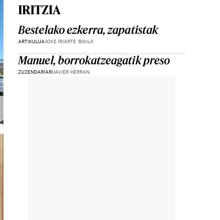
IRITZIA
Bestelako ezkerra, zapatistak
ARTIKULUA
JOXE IRIARTE 'BIKILA'
Manuel, borrokatzeagatik preso
ZUZENDARIARI
JAVIER HERRAN.