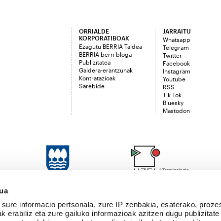
ORRIALDE
JARRAITU
KORPORATIBOAK
Whatsapp
Ezagutu BERRIA Taldea
Telegram
BERRIA berri bloga
Twitter
Publizitatea
Facebook
Galdera-erantzunak
Instagram
Kontratazioak
Youtube
Sarebide
RSS
Tik Tok
Bluesky
Mastodon
sua
sure informacio pertsonala, zure IP zenbakia, esaterako, proze
k erabiliz eta zure gailuko informazioak azitzen dugu publizitate