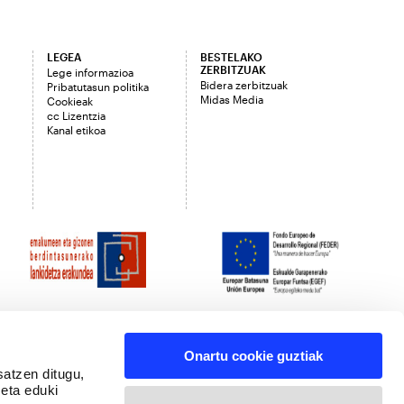
LEGEA
BESTELAKO
ZERBITZUAK
Lege informazioa
Bidera zerbitzuak
Pribatutasun politika
Midas Media
Cookieak
cc Lizentzia
Kanal etikoa
Onartu cookie guztiak
satzen ditugu,
 eta eduki