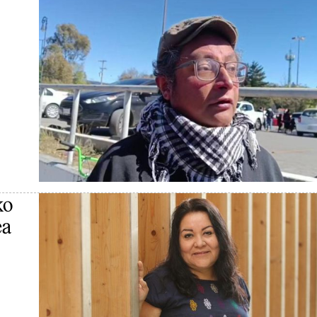
ko
ea