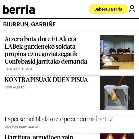
Babestu Berria
BIURRUN, GARBIÑE
Atzera bota dute ELAk eta
LABek gutxieneko soldata
propioa ez negoziatzegatik
Confebaski jarritako demanda
PAULO OSTOLAZA
KONTRAPISUAK DUEN PISUA
IOSU ALBERDI
Espetxe politikako oztopoei neurria hartuz
GOTZON HERMOSILLA
Harrituta, argudioen zain