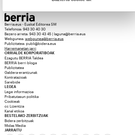
Berria.eus - Euskal Editorea SM
Telefonoa: 943 30 40 30
Bezero arreta: 943 30 43 45 | laguna@berria.eus
Webgunea:
webgunea@berria.eus
Publizitatea:
publi@bidera.eus
Harremanetan jarri
ORRIALDE KORPORATIBOAK
Ezagutu BERRIA Taldea
BERRIA berri bloga
Publizitatea
Galdera-erantzunak
Kontratazioak
Sarebide
LEGEA
Lege informazioa
Pribatutasun politika
Cookieak
cc Lizentzia
Kanal etikoa
BESTELAKO ZERBITZUAK
Bidera zerbitzuak
Midas Media
JARRAITU