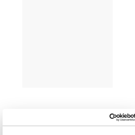
Biurrunek proposatu du beste biktimak ere
oroitzea, ETAk eragindakoez gain