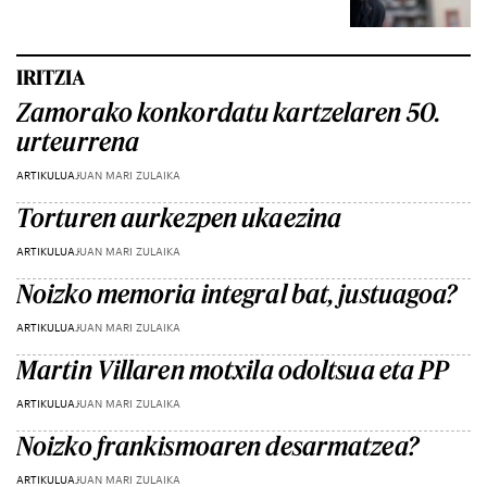
IRITZIA
Zamorako konkordatu kartzelaren 50.
urteurrena
ARTIKULUA
JUAN MARI ZULAIKA
Torturen aurkezpen ukaezina
ARTIKULUA
JUAN MARI ZULAIKA
Noizko memoria integral bat, justuagoa?
ARTIKULUA
JUAN MARI ZULAIKA
Martin Villaren motxila odoltsua eta PP
ARTIKULUA
JUAN MARI ZULAIKA
Noizko frankismoaren desarmatzea?
ARTIKULUA
JUAN MARI ZULAIKA