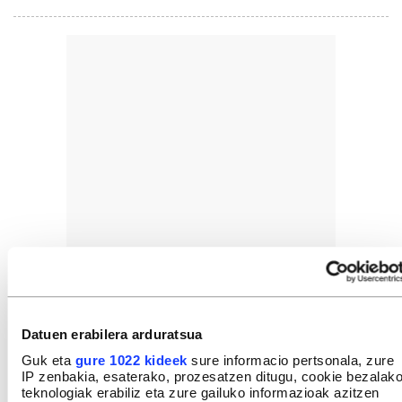
Datuen erabilera arduratsua
Guk eta
gure 1022 kideek
sure informacio pertsonala, zure
IP zenbakia, esaterako, prozesatzen ditugu, cookie bezalak
teknologiak erabiliz eta zure gailuko informazioak azitzen