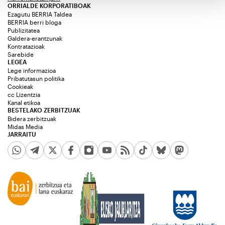
ORRIALDE KORPORATIBOAK
Ezagutu BERRIA Taldea
BERRIA berri bloga
Publizitatea
Galdera-erantzunak
Kontratazioak
Sarebide
LEGEA
Lege informazioa
Pribatutasun politika
Cookieak
cc Lizentzia
Kanal etikoa
BESTELAKO ZERBITZUAK
Bidera zerbitzuak
Midas Media
JARRAITU