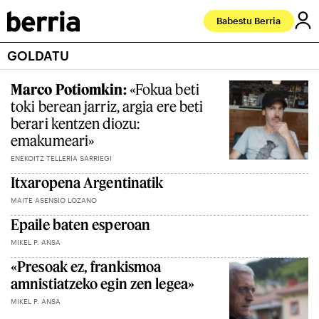
Babestu Berria
GOLDATU
Marco Potiomkin:
«Fokua beti
toki berean jarriz, argia ere beti
berari kentzen diozu:
emakumeari»
ENEKOITZ TELLERIA SARRIEGI
Itxaropena Argentinatik
MAITE ASENSIO LOZANO
Epaile baten esperoan
MIKEL P. ANSA
«Presoak ez, frankismoa
amnistiatzeko egin zen legea»
MIKEL P. ANSA