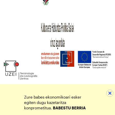
Zure babes ekonomikoari esker
egiten dugu kazetaritza
konprometitua.
BABESTU BERRIA