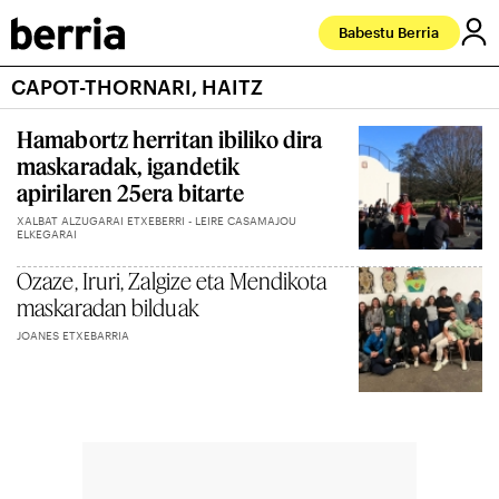
Babestu Berria
CAPOT-THORNARI, HAITZ
Hamabortz herritan ibiliko dira
maskaradak, igandetik
apirilaren 25era bitarte
XALBAT ALZUGARAI ETXEBERRI - LEIRE CASAMAJOU
ELKEGARAI
Ozaze, Iruri, Zalgize eta Mendikota
maskaradan bilduak
JOANES ETXEBARRIA