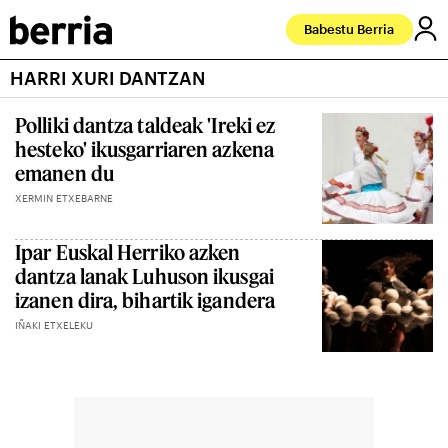
Babestu Berria
HARRI XURI DANTZAN
Polliki dantza taldeak 'Ireki ez
hesteko' ikusgarriaren azkena
emanen du
XERMIN ETXEBARNE
Ipar Euskal Herriko azken
dantza lanak Luhuson ikusgai
izanen dira, bihartik igandera
IÑAKI ETXELEKU