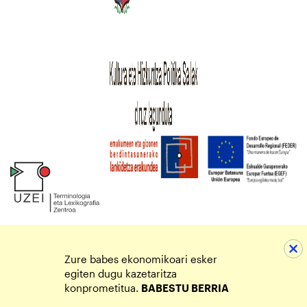
Zure babes ekonomikoari esker
egiten dugu kazetaritza
konprometitua.
BABESTU BERRIA