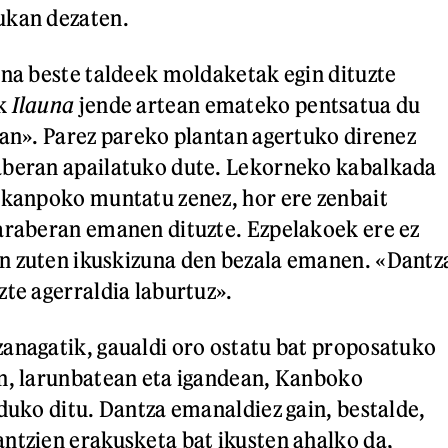
ukan dezaten.
ina beste taldeek moldaketak egin dituzte
ak
Ilauna
jende artean emateko pentsatua du
ean». Parez pareko plantan agertuko direnez
aberan apailatuko dute. Lekorneko kabalkada
 kanpoko muntatu zenez, hor ere zenbait
araberan emanen dituzte. Ezpelakoek ere ez
n zuten ikuskizuna den bezala emanen. «Dantz
zte agerraldia laburtuz».
anagatik, gaualdi oro ostatu bat proposatuko
in, larunbatean eta igandean, Kanboko
lduko ditu. Dantza emanaldiez gain, bestalde,
ntzien erakusketa bat ikusten ahalko da,