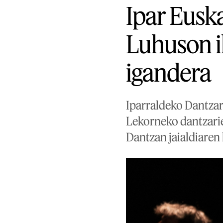
Ipar Eusk
Luhuson ik
igandera
Iparraldeko Dantzari
Lekorneko dantzarie
Dantzan jaialdiaren 