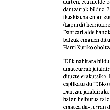
aurten, eta molde b
dantzariak bilduz. 7
ikuskizuna eman zut
(Lapurdi) herritarr
Dantzari alde handi
batzuk emanen dituz
Harri Xuriko oholtz
IDBk nahitara bildu
amateurrak jaialdir
dituzte erakutsiko.
esplikatu du IDBko t
Dantzan jaialdirako
baten helburua tald
ematea da», erran d