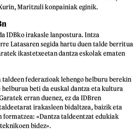
Xurin, Maritzuli konpainiak eginik.
Bn
da IDBko irakasle lanpostura. Intza
erre Latasaren segida hartu duen talde berritua
aratek ikastetxeetan dantza eskolak ematen
a taldeen federazioak lehengo helburu berekin
 helburua beti da euskal dantza eta kultura
 Garatek erran duenez, ez da IDBren
aldeetarat irakasleen bidaltzea, baizik eta
n formatzea: «Dantza taldeentzat edukiak
 teknikoen bidez».