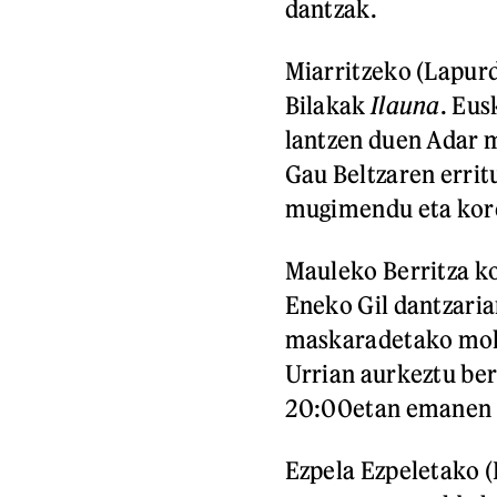
dantzak.
Miarritzeko (Lapurd
Bilakak
Ilauna
. Eus
lantzen duen Adar m
Gau Beltzaren erritu
mugimendu eta kor
Mauleko Berritza ko
Eneko Gil dantzariar
maskaradetako mo
Urrian aurkeztu ber
20:00etan emanen d
Ezpela Ezpeletako (