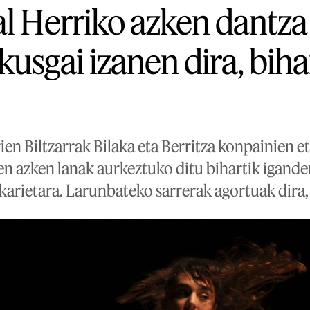
al Herriko azken dantza
usgai izanen dira, biha
en Biltzarrak Bilaka eta Berritza konpainien e
n azken lanak aurkeztuko ditu bihartik igande
karietara. Larunbateko sarrerak agortuak dira,