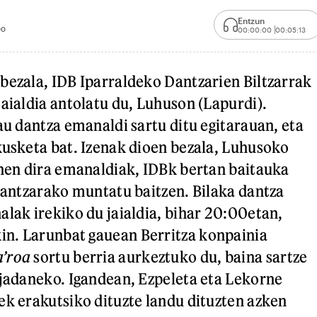
Entzun
00
00:00:00
00:05:13
bezala, IDB Iparraldeko Dantzarien Biltzarrak
jaialdia antolatu du, Luhuson (Lapurdi).
au dantza emanaldi sartu ditu egitarauan, eta
kusketa bat. Izenak dioen bezala, Luhusoko
anen dira emanaldiak, IDBk bertan baitauka
 dantzarako muntatu baitzen. Bilaka dantza
alak irekiko du jaialdia, bihar 20:00etan,
kin. Larunbat gauean Berritza konpainia
’roa
sortu berria aurkeztuko du, baina sartze
 jadaneko. Igandean, Ezpeleta eta Lekorne
ek erakutsiko dituzte landu dituzten azken