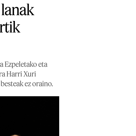
 lanak
rtik
ta Ezpeletako eta
ra Harri Xuri
 besteak ez oraino.