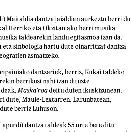
i) Maitaldia dantza jaialdian aurkeztu berri du
kal Herriko eta Okzitaniako herri musika
usika taldearekin landu egitasmoa izan da.
 eta sinbologia hartu dute oinarritzat dantza
eografien asmatzeko.
npainiako dantzariek, berriz, Kukai taldeko
ekin berrikusi nahi izan dituzte
ldeak,
Maska’roa
deitu duten ikuskizunean.
ri dute, Maule-Lextarren. Larunbatean,
ute berriz Luhuson.
Lapurdi) dantza taldeak 55 urte bete ditu