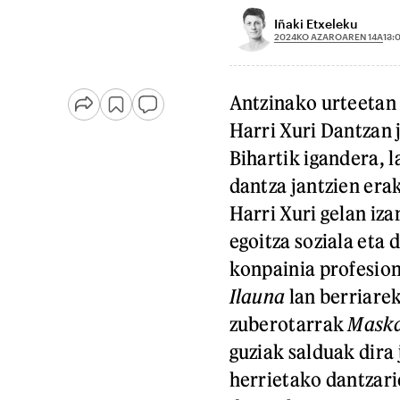
Iñaki Etxeleku
2024KO AZAROAREN 14A
13:
Antzinako urteetan 
Harri Xuri Dantzan 
Bihartik igandera, l
dantza jantzien era
Harri Xuri gelan iz
egoitza soziala eta
konpainia profesion
Ilauna
lan berriare
zuberotarrak
Maska
guziak salduak dira
herrietako dantzari