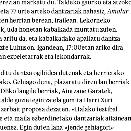
erezian markatu du. Taldeko gaurko eta atzok
 eta 77 urte arteko dantzariak nahasiz,
Amalur
en herrian berean, irailean. Lekorneko
ek, uda honetan kabalkada muntatu zuten.
a aritu da, eta kabalkadako apailatu dantza
te Luhuson. Igandean, 17:00etan ariko dira
an ezpeletarrak eta lekondarrak.
 ditu dantza ogibidea dutenak eta herrietako
ako. Gehiago dena, plazaratu diren lan berriak
 IDBko langile berriak, Aintzane Garatek,
alde guziei egin zaiela gomita Harri Xuri
 zerbait proposa dezaten. «Halako festibal
e eta maila ezberdinetako dantzariak aitzinea
uenez. Egin duten lana «jende gehiagori»