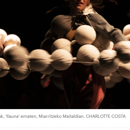
ak, 'Ilauna' ematen, Miarritzeko Maitaldian. CHARLOTTE COSTA