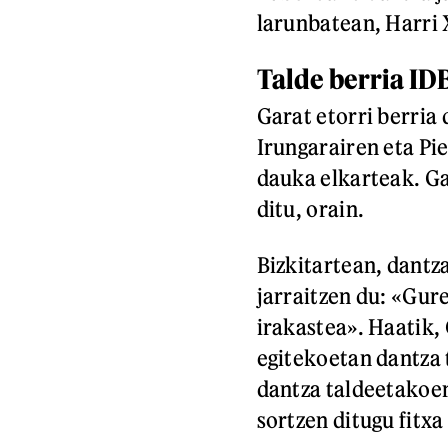
larunbatean, Harri 
Talde berria ID
Garat etorri berria 
Irungarairen eta Pi
dauka elkarteak. G
ditu, orain.
Bizkitartean, dantz
jarraitzen du: «Gure
irakastea». Haatik,
egitekoetan dantza t
dantza taldeetakoe
sortzen ditugu fitxa