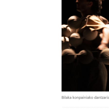
Bilaka konpainiako dantzari