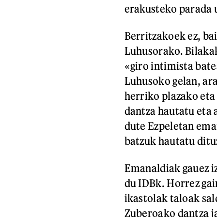
erakusteko parada 
Berritzakoek ez, ba
Luhusorako. Bilak
«giro intimista bat
Luhusoko gelan, ar
herriko plazako eta
dantza hautatu eta 
dute Ezpeletan ema
batzuk hautatu ditu
Emanaldiak gauez iz
du IDBk. Horrez ga
ikastolak taloak sa
Zuberoako dantza ja