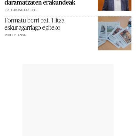
daramatzaten erakundeak
IRATI URDALLETA LETE
Formatu berri bat, 'Hitza'
eskuragarriago egiteko
MIKEL P. ANSA