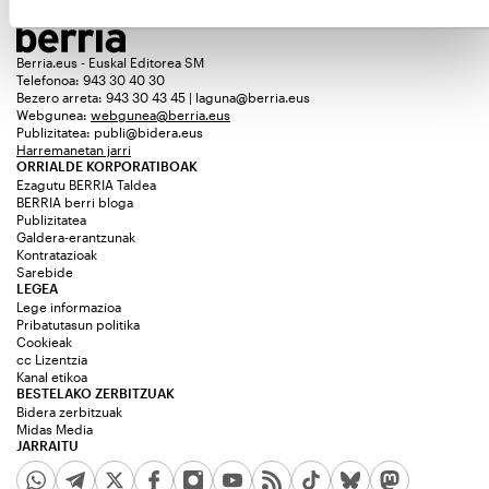
Berria.eus - Euskal Editorea SM
Telefonoa: 943 30 40 30
Bezero arreta: 943 30 43 45 | laguna@berria.eus
Webgunea:
webgunea@berria.eus
Publizitatea:
publi@bidera.eus
Harremanetan jarri
ORRIALDE KORPORATIBOAK
Ezagutu BERRIA Taldea
BERRIA berri bloga
Publizitatea
Galdera-erantzunak
Kontratazioak
Sarebide
LEGEA
Lege informazioa
Pribatutasun politika
Cookieak
cc Lizentzia
Kanal etikoa
BESTELAKO ZERBITZUAK
Bidera zerbitzuak
Midas Media
JARRAITU