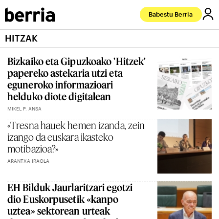
Babestu Berria
HITZAK
Bizkaiko eta Gipuzkoako 'Hitzek'
papereko astekaria utzi eta
eguneroko informazioari
helduko diote digitalean
MIKEL P. ANSA
«Tresna hauek hemen izanda, zein
izango da euskara ikasteko
motibazioa?»
ARANTXA IRAOLA
EH Bilduk Jaurlaritzari egotzi
dio Euskorpusetik «kanpo
uztea» sektorean urteak