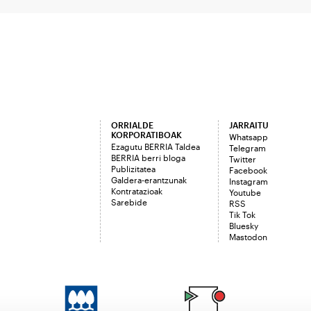
ORRIALDE
JARRAITU
KORPORATIBOAK
Whatsapp
Ezagutu BERRIA Taldea
Telegram
BERRIA berri bloga
Twitter
Publizitatea
Facebook
Galdera-erantzunak
Instagram
Kontratazioak
Youtube
Sarebide
RSS
Tik Tok
Bluesky
Mastodon