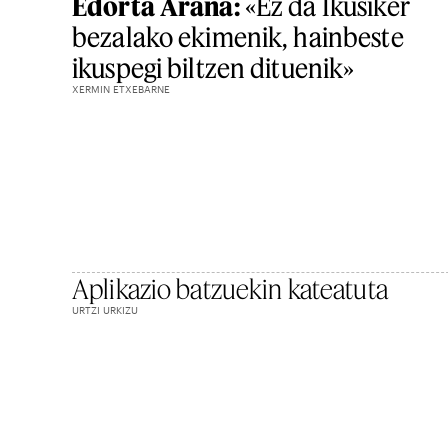
Edorta Arana:
«Ez da Ikusiker
bezalako ekimenik, hainbeste
ikuspegi biltzen dituenik»
XERMIN ETXEBARNE
Aplikazio batzuekin kateatuta
URTZI URKIZU