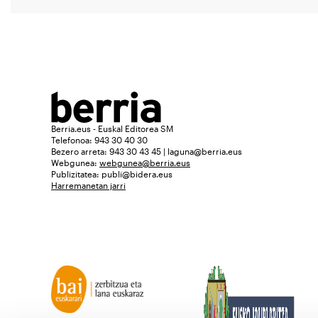
Berria.eus - Euskal Editorea SM
Telefonoa: 943 30 40 30
Bezero arreta: 943 30 43 45 | laguna@berria.eus
Webgunea:
webgunea@berria.eus
Publizitatea:
publi@bidera.eus
Harremanetan jarri