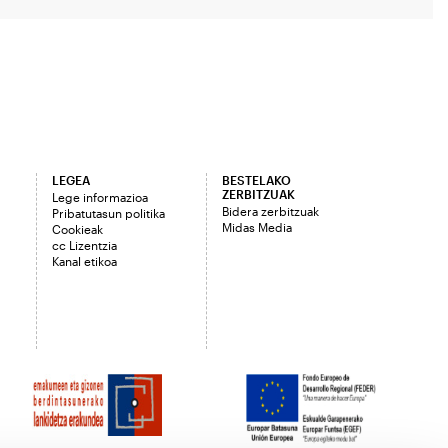
LEGEA
BESTELAKO
ZERBITZUAK
Lege informazioa
Bidera zerbitzuak
Pribatutasun politika
Midas Media
Cookieak
cc Lizentzia
Kanal etikoa