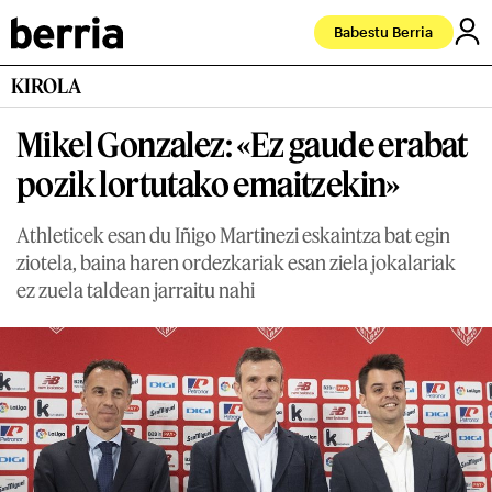
Babestu Berria
KIROLA
Mikel Gonzalez: «Ez gaude erabat
pozik lortutako emaitzekin»
Athleticek esan du Iñigo Martinezi eskaintza bat egin
ziotela, baina haren ordezkariak esan ziela jokalariak
ez zuela taldean jarraitu nahi