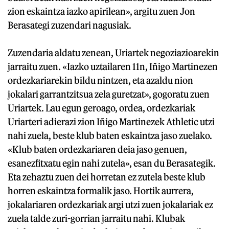
zion eskaintza iazko apirilean», argitu zuen Jon
Berasategi zuzendari nagusiak.
Zuzendaria aldatu zenean, Uriartek negoziazioarekin
jarraitu zuen. «Iazko uztailaren 11n, Iñigo Martinezen
ordezkariarekin bildu nintzen, eta azaldu nion
jokalari garrantzitsua zela guretzat», gogoratu zuen
Uriartek. Lau egun geroago, ordea, ordezkariak
Uriarteri adierazi zion Iñigo Martinezek Athletic utzi
nahi zuela, beste klub baten eskaintza jaso zuelako.
«Klub baten ordezkariaren deia jaso genuen,
esanezfitxatu egin nahi zutela», esan du Berasategik.
Eta zehaztu zuen dei horretan ez zutela beste klub
horren eskaintza formalik jaso. Hortik aurrera,
jokalariaren ordezkariak argi utzi zuen jokalariak ez
zuela talde zuri-gorrian jarraitu nahi. Klubak