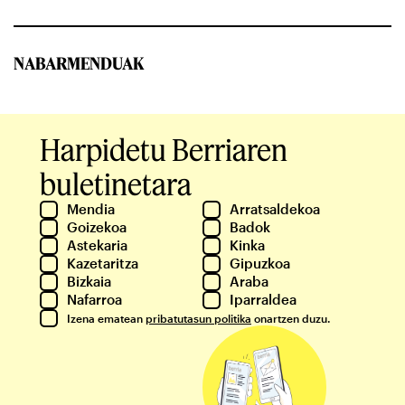
NABARMENDUAK
Harpidetu Berriaren
buletinetara
Mendia
Arratsaldekoa
Goizekoa
Badok
Astekaria
Kinka
Kazetaritza
Gipuzkoa
Bizkaia
Araba
Nafarroa
Iparraldea
Izena ematean
pribatutasun politika
onartzen duzu.