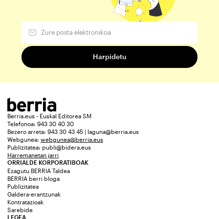
Berria.eus - Euskal Editorea SM
Telefonoa: 943 30 40 30
Bezero arreta: 943 30 43 45 | laguna@berria.eus
Webgunea:
webgunea@berria.eus
Publizitatea:
publi@bidera.eus
Harremanetan jarri
ORRIALDE KORPORATIBOAK
Ezagutu BERRIA Taldea
BERRIA berri bloga
Publizitatea
Galdera-erantzunak
Kontratazioak
Sarebide
LEGEA