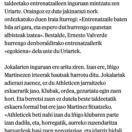
taldeetako entrenatzaileen inguruan mintzatu zen
Uriarte. Oraingoz ez dute jakinarazi nork
ordezkatuko duen Iraia Iturregi: «Entrenatzaile baten
bila ari gara, eta espero dut hurrengo egunetan
albisteak izatea». Bestalde, Ernesto Valverde
hurrengo denboraldirako entrenatzailerik
«egokiena» dela uste du Uriartek.
Jokalarien inguruan ere aritu ziren. Izan ere, Iñigo
Martinezen irteerak hautsak harrotu ditu. Jokalariak
adierazi zuenez, ez du Athleticen jarraitzeko
eskaerarik jaso. Klubak, ordea, gezurtatu egin zuen
hori. Eta berretsi zuen ez dutela beste taldeetatik
eskaera formal bat ere jaso Martinez fitxatzeko.
«Athleticek beti nahi izan du Iñigo klubaren parte
izan dadila, eta, horregatik, aurreko zuzendaritza
batzordeak hasi zuen negoziazioa, eta idatziz bidali