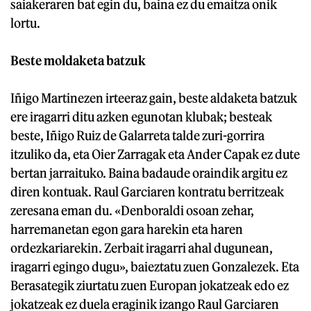
saiakeraren bat egin du, baina ez du emaitza onik
lortu.
Beste moldaketa batzuk
Iñigo Martinezen irteeraz gain, beste aldaketa batzuk
ere iragarri ditu azken egunotan klubak; besteak
beste, Iñigo Ruiz de Galarreta talde zuri-gorrira
itzuliko da, eta Oier Zarragak eta Ander Capak ez dute
bertan jarraituko. Baina badaude oraindik argitu ez
diren kontuak. Raul Garciaren kontratu berritzeak
zeresana eman du. «Denboraldi osoan zehar,
harremanetan egon gara harekin eta haren
ordezkariarekin. Zerbait iragarri ahal dugunean,
iragarri egingo dugu», baieztatu zuen Gonzalezek. Eta
Berasategik ziurtatu zuen Europan jokatzeak edo ez
jokatzeak ez duela eraginik izango Raul Garciaren