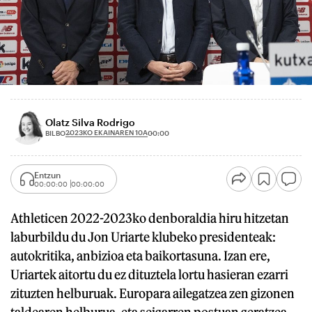
Olatz Silva Rodrigo
2023KO EKAINAREN 10A
BILBO
00:00
Entzun
00:00:00
00:00:00
Athleticen 2022-2023ko denboraldia hiru hitzetan
laburbildu du Jon Uriarte klubeko presidenteak:
autokritika, anbizioa eta baikortasuna. Izan ere,
Uriartek aitortu du ez dituztela lortu hasieran ezarri
zituzten helburuak. Europara ailegatzea zen gizonen
taldearen helburua, eta seigarren postuan geratzea