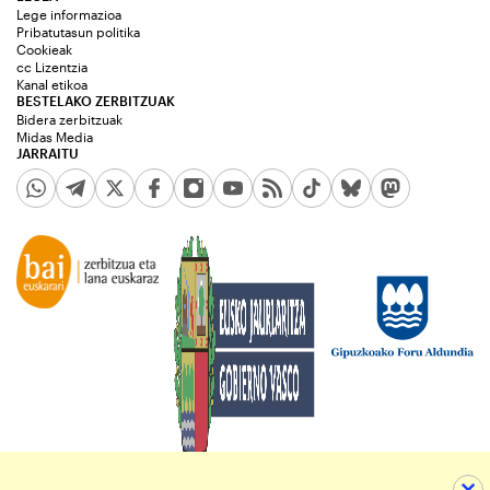
Lege informazioa
Pribatutasun politika
Cookieak
cc Lizentzia
Kanal etikoa
BESTELAKO ZERBITZUAK
Bidera zerbitzuak
Midas Media
JARRAITU