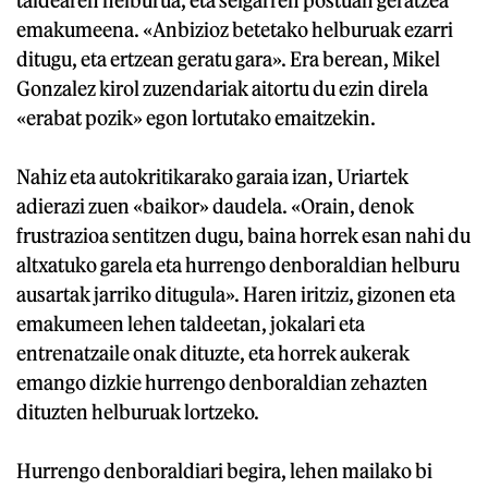
emakumeena. «Anbizioz betetako helburuak ezarri
ditugu, eta ertzean geratu gara». Era berean, Mikel
Gonzalez kirol zuzendariak aitortu du ezin direla
«erabat pozik» egon lortutako emaitzekin.
Nahiz eta autokritikarako garaia izan, Uriartek
adierazi zuen «baikor» daudela. «Orain, denok
frustrazioa sentitzen dugu, baina horrek esan nahi du
altxatuko garela eta hurrengo denboraldian helburu
ausartak jarriko ditugula». Haren iritziz, gizonen eta
emakumeen lehen taldeetan, jokalari eta
entrenatzaile onak dituzte, eta horrek aukerak
emango dizkie hurrengo denboraldian zehazten
dituzten helburuak lortzeko.
Hurrengo denboraldiari begira, lehen mailako bi