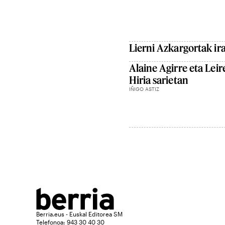
Lierni Azkargortak ira
Alaine Agirre eta Leir
Hiria sarietan
IÑIGO ASTIZ
Berria.eus - Euskal Editorea SM
Telefonoa: 943 30 40 30