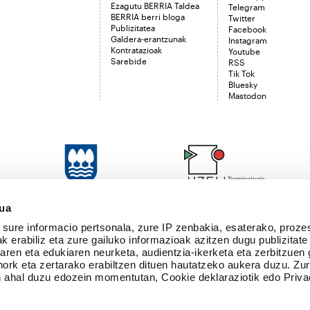
Ezagutu BERRIA Taldea
Telegram
BERRIA berri bloga
Twitter
Publizitatea
Facebook
Galdera-erantzunak
Instagram
Kontratazioak
Youtube
Sarebide
RSS
Tik Tok
Bluesky
Mastodon
sua
sure informacio pertsonala, zure IP zenbakia, esaterako, proze
k erabiliz eta zure gailuko informazioak azitzen dugu publizitate
tearen eta edukiaren neurketa, audientzia-ikerketa eta zerbitzuen
nork eta zertarako erabiltzen dituen hautatzeko aukera duzu. Z
 ahal duzu edozein momentutan, Cookie deklaraziotik edo Priva