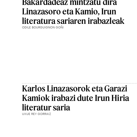
Bakardadeaz mintzatu dira
Linazasoro eta Kamio, Irun
literatura sariaren irabazleak
ODILE BOURGUIGNON GOÑI
Karlos Linazasorok eta Garazi
Kamiok irabazi dute Irun Hiria
literatur saria
UXUE REY GORRAIZ