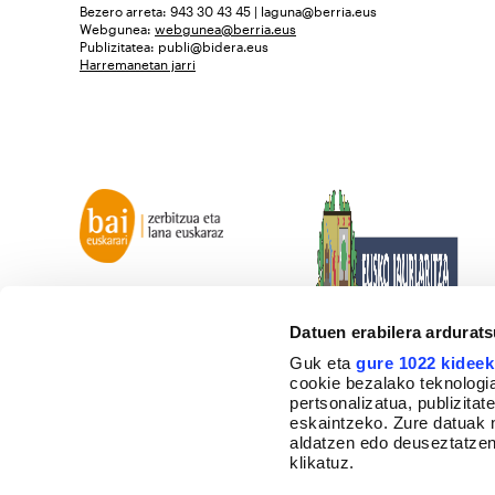
Bezero arreta: 943 30 43 45 | laguna@berria.eus
Webgunea:
webgunea@berria.eus
Publizitatea:
publi@bidera.eus
Harremanetan jarri
Datuen erabilera ardurat
Guk eta
gure 1022 kideek
cookie bezalako teknologia
pertsonalizatua, publizita
eskaintzeko. Zure datuak 
aldatzen edo deuseztatzen
klikatuz.