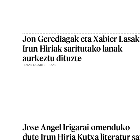
Jon Gerediagak eta Xabier Lasak
Irun Hiriak saritutako lanak
aurkeztu dituzte
ITZIAR UGARTE IRIZAR
Jose Angel Irigarai omenduko
dute Irun Hiria Kutxa literatur sa