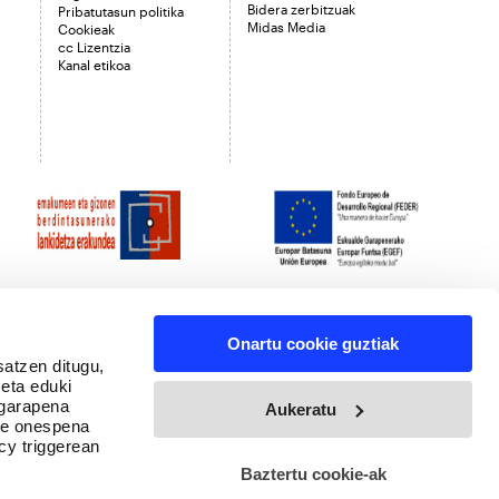
Bidera zerbitzuak
Pribatutasun politika
Midas Media
Cookieak
cc Lizentzia
Kanal etikoa
Onartu cookie guztiak
satzen ditugu,
 eta eduki
 garapena
Aukeratu
ure onespena
cy triggerean
Baztertu cookie-ak