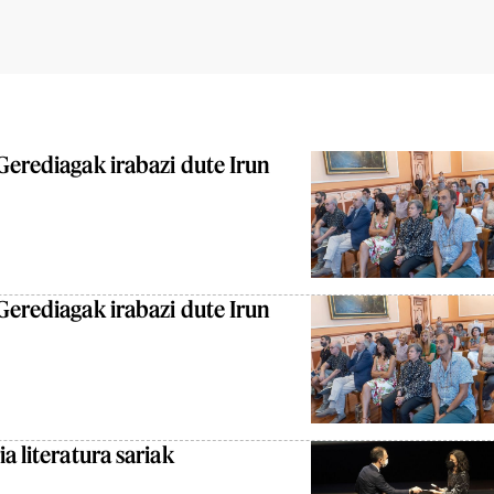
Gerediagak irabazi dute Irun
Gerediagak irabazi dute Irun
a literatura sariak