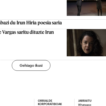
bazi du Irun Hiria poesia saria
e Vargas saritu dituzte Irun
Gehiago ikusi
ORRIALDE
JARRAITU
KORPORATIBOAK
Whatsapp