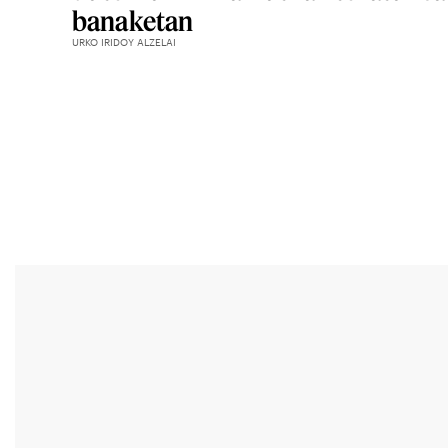
banaketan
URKO IRIDOY ALZELAI