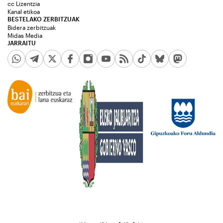
cc Lizentzia
Kanal etikoa
BESTELAKO ZERBITZUAK
Bidera zerbitzuak
Midas Media
JARRAITU