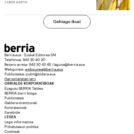
XABIER MARTIN
Gehiago ikusi
Berria.eus - Euskal Editorea SM
Telefonoa: 943 30 40 30
Bezero arreta: 943 30 43 45 | laguna@berria.eus
Webgunea:
webgunea@berria.eus
Publizitatea:
publi@bidera.eus
Harremanetan jarri
ORRIALDE KORPORATIBOAK
Ezagutu BERRIA Taldea
BERRIA berri bloga
Publizitatea
Galdera-erantzunak
Kontratazioak
Sarebide
LEGEA
Lege informazioa
Pribatutasun politika
Cookieak