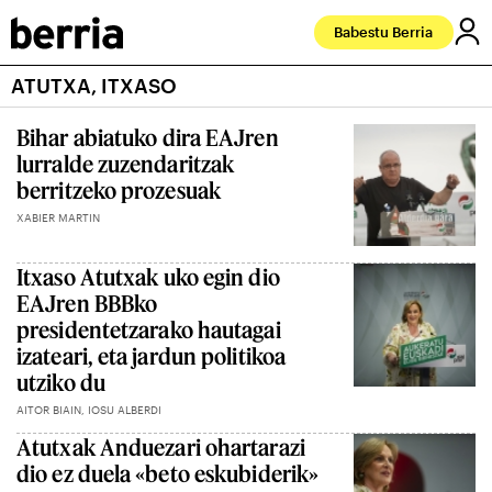
Babestu Berria
ATUTXA, ITXASO
Bihar abiatuko dira EAJren
lurralde zuzendaritzak
berritzeko prozesuak
XABIER MARTIN
Itxaso Atutxak uko egin dio
EAJren BBBko
presidentetzarako hautagai
izateari, eta jardun politikoa
utziko du
AITOR BIAIN, IOSU ALBERDI
Atutxak Anduezari ohartarazi
dio ez duela «beto eskubiderik»