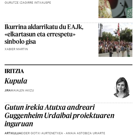
GURUTZE IZAGIRRE INTXAUSPE
Ikurrina aldarrikatu du EAJk,
«elkartasun eta errespetu»
sinbolo gisa
XABIER MARTIN
IRITZIA
Kupula
JIRA
MAIALEN AKIZU
Gutun irekia Atutxa andreari
Guggenheim Urdaibai proiektuaren
inguruan
ARTIKULUA
EIDER GOTXI AURTENETXEA - AMAIA ASTOBIZA URIARTE