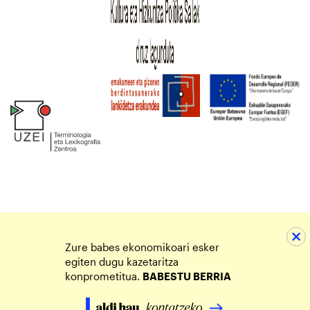
Zure babes ekonomikoari esker
egiten dugu kazetaritza
konprometitua.
BABESTU BERRIA