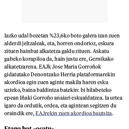
Iazko udal bozetan %23,6ko boto galera izan zuen
alderdi jeltzaleak, eta, horren ondorioz, eskura
zituen hainbat alkatetza galdu zituen. Askatu
gabeko korapiloa da, hain justu ere, Gernikako
alkatetzarena. EAJk Jose Maria Gorroñok
gidatutako Denontzako Herria plataformarekin
akordioa egin zuen aginte makila haren esku
uzteko, baina baldintza batekin: bi hilabeteko
epean Iñaki Gorroño anaiari eskualdatzea. Ia urtea
igaro da ordutik, ordea, eta agintean segitzen du
oraindik ere,
EAJrekin zuen akordioa hautsita
.
Etapa bat «osatu»