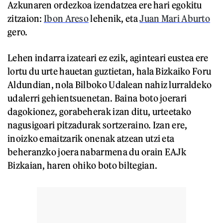
Azkunaren ordezkoa izendatzea ere hari egokitu
zitzaion:
Ibon Areso
lehenik, eta
Juan Mari Aburto
gero.
Lehen indarra izateari ez ezik, aginteari eustea ere
lortu du urte hauetan guztietan, hala Bizkaiko Foru
Aldundian, nola Bilboko Udalean nahiz lurraldeko
udalerri gehientsuenetan. Baina boto joerari
dagokionez, gorabeherak izan ditu, urteetako
nagusigoari pitzadurak sortzeraino. Izan ere,
inoizko emaitzarik onenak atzean utzi eta
beheranzko joera nabarmena du orain EAJk
Bizkaian, haren ohiko boto biltegian.