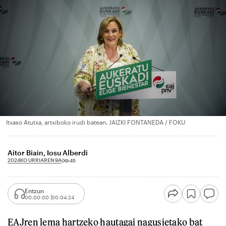
Itxaso Atutxa, artxiboko irudi batean. JAIZKI FONTANEDA / FOKU
Aitor Biain, Iosu Alberdi
2024KO URRIAREN 9A
09:45
Entzun
00:00:00
00:04:24
EAJren lema hartzeko hautagai nagusietako bat