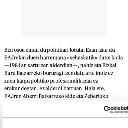
Bizi osoa eman du politikari lotuta. Esan izan du
EAJrekin duen harremana «sehaskatik» datorkiola
—1984an sartu zen alderdian—, nahiz eta Bizkai
Buru Batzarreko buruzagi izendatu arte inoiz ez
zuen kargu politiko profesionalik izan ez
erakundeetan, ez alderdi barruan. Hala ere,
EAJren Aberri Batzarreko kide eta Zeberioko
Udaleko alkateorde izan zen hainbat urtez.
Emakundeko zuzendaritza taldeko kide ere izan
zen, Eusko Legebiltzarrak hala izendatuta, baita
Sabino Arana fundazioaren presidenteordea ere.