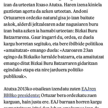
izan da urteetan Itxaso Atutxa. Haren izena kiniela
guztietan agertu da azken urteetan. Andoni
Ortuzarren ordezko natural gisa jo izan baitute
askok, alderdi jeltzalearen adar nagusiaren buru
izan baita azken ia hamabi urteetan: Bizkai Buru
Batzarrarena. Gaur iragarri du, ordea, ez duela
kargu horretan segituko, eta bere ibilbide politikoa
«amaitutzat» emango duela: «Azaroaren 23an
egingo da Bizkaiko lurralde batzarra, eta amaitutzat
emango ditut Bizkai Buru Batzarraren gidaritzan
egindako etapa eta nire jarduera politiko
publikoak».
Atutxa 2013ko otsailean izendatu zuten
EAJren
BBBko presidente
; Ortuzar bera ordezkatu zuen
karguan, hain justu ere. EAJ barruan horren kargu