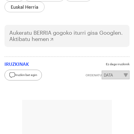
Euskal Herria
Aukeratu
BERRIA
gogoko iturri gisa Googlen.
Aktibatu hemen
IRUZKINAK
Ez dago iruzkinik
Iruzkin bat egin
ORDENATU