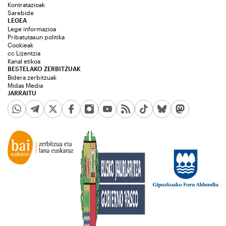
Kontratazioak
Sarebide
LEGEA
Lege informazioa
Pribatutasun politika
Cookieak
cc Lizentzia
Kanal etikoa
BESTELAKO ZERBITZUAK
Bidera zerbitzuak
Midas Media
JARRAITU