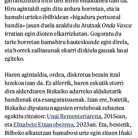
garrantzitsura iritsi den lehen emakumea izan da.
Hiru agintaldi egin ditu ardura horretan, eta ia
hamabi urteko ibilbidean «higadura pertsonal
handia» jasan duela azaldu du Atutxak
Onda Vasca
irratian egin dioten elkarrizketan. Gogoratu du
tarte horretan hamahiru hauteskunde egin direla,
eta horrek zailtasunak ekarri dizkiela gauzak lasai
egiteko.
Haren agintaldia, ordea, diskretua bezain itzal
luzekoa izan da. Ez alferrik, haren eskutik etorri
dira alderdiaren Bizkaiko adarreko aldaketarik
handienak eta esanguratsuenak. Izan ere, batetik,
Bizkaiko diputatu nagusien erreleboak zehaztea
egokitu zitzaion:
Unai Rementeriarena
, 2015ean,
eta
Elixabete Etxanoberena
, 2023an. Eta, bestetik,
Bilboko alkatetzan hamabost urte egin zituen Iñaki