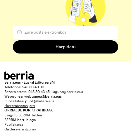
Berria.eus - Euskal Editorea SM
Telefonoa: 943 30 40 30
Bezero arreta: 943 30 43 45 | laguna@berria.eus
Webgunea:
webgunea@berria.eus
Publizitatea:
publi@bidera.eus
Harremanetan jarri
ORRIALDE KORPORATIBOAK
Ezagutu BERRIA Taldea
BERRIA berri bloga
Publizitatea
Galdera-erantzunak