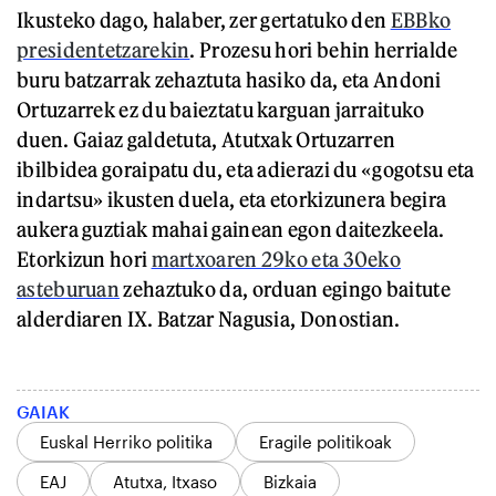
Ikusteko dago, halaber, zer gertatuko den
EBBko
presidentetzarekin
. Prozesu hori behin herrialde
buru batzarrak zehaztuta hasiko da, eta Andoni
Ortuzarrek ez du baieztatu karguan jarraituko
duen. Gaiaz galdetuta, Atutxak Ortuzarren
ibilbidea goraipatu du, eta adierazi du «gogotsu eta
indartsu» ikusten duela, eta etorkizunera begira
aukera guztiak mahai gainean egon daitezkeela.
Etorkizun hori
martxoaren 29ko eta 30eko
asteburuan
zehaztuko da, orduan egingo baitute
alderdiaren IX. Batzar Nagusia, Donostian.
GAIAK
Euskal Herriko politika
Eragile politikoak
EAJ
Atutxa, Itxaso
Bizkaia