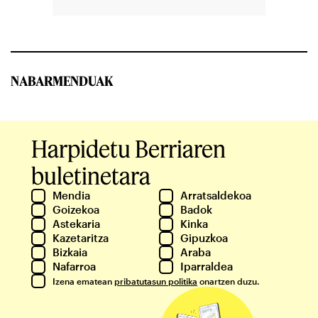
NABARMENDUAK
Harpidetu Berriaren
buletinetara
Mendia
Arratsaldekoa
Goizekoa
Badok
Astekaria
Kinka
Kazetaritza
Gipuzkoa
Bizkaia
Araba
Nafarroa
Iparraldea
Izena ematean
pribatutasun politika
onartzen duzu.