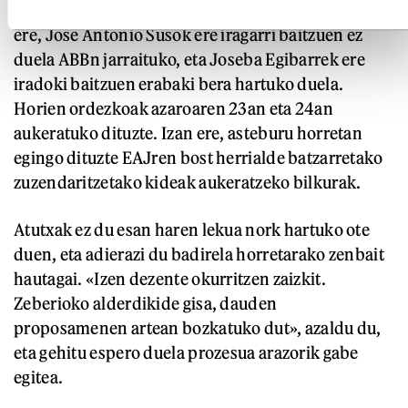
ez, aldaketak espero dira Araban eta Gipuzkoan
ere, Jose Antonio Susok ere iragarri baitzuen ez
duela ABBn jarraituko, eta Joseba Egibarrek ere
iradoki baitzuen erabaki bera hartuko duela.
Horien ordezkoak azaroaren 23an eta 24an
aukeratuko dituzte. Izan ere, asteburu horretan
egingo dituzte EAJren bost herrialde batzarretako
zuzendaritzetako kideak aukeratzeko bilkurak.
Atutxak ez du esan haren lekua nork hartuko ote
duen, eta adierazi du badirela horretarako zenbait
hautagai. «Izen dezente okurritzen zaizkit.
Zeberioko alderdikide gisa, dauden
proposamenen artean bozkatuko dut», azaldu du,
eta gehitu espero duela prozesua arazorik gabe
egitea.