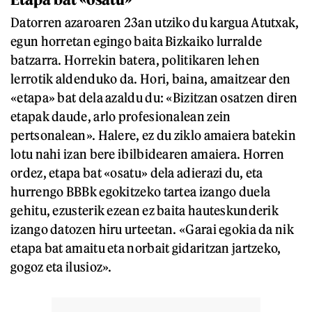
Datorren azaroaren 23an utziko du kargua Atutxak,
egun horretan egingo baita Bizkaiko lurralde
batzarra. Horrekin batera, politikaren lehen
lerrotik aldenduko da. Hori, baina, amaitzear den
«etapa» bat dela azaldu du: «Bizitzan osatzen diren
etapak daude, arlo profesionalean zein
pertsonalean». Halere, ez du ziklo amaiera batekin
lotu nahi izan bere ibilbidearen amaiera. Horren
ordez, etapa bat «osatu» dela adierazi du, eta
hurrengo BBBk egokitzeko tartea izango duela
gehitu, ezusterik ezean ez baita hauteskunderik
izango datozen hiru urteetan. «Garai egokia da nik
etapa bat amaitu eta norbait gidaritzan jartzeko,
gogoz eta ilusioz».